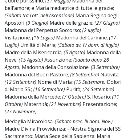
Cuore purissimo;
(31 Maggio)
Madonna del
bell'amore; e Maria mediatrice di tutte le grazie;
(Sabato tra l'ott. dell'Ascensione)
Maria Regina degli
Apostoli;
(9 Giugno)
Madre delle grazie;
(27 Giugno)
Madonna del Perpetuo Soccorso;
(2 luglio)
Visitazione;
(16 Luglio)
Madonna del Carmine;
(17
Luglio)
Umiltà di Maria;
(Sabato av. IV dom. di luglio)
Madre della Misericordia;
(5 Agosto)
Madonna della
Neve;
(15 Agosto)
Assunzione;
(Sabato dopo 28
Agosto)
Madonna della Consolazione;
(3 Settembre)
Madonna del Buon Pastore;
(8 Settembre)
Natività;
(12 Settembre)
Nome di Maria;
(15 Settembre)
Dolori
di Maria SS.;
(16 Settembre)
Purità;
(24 Settembre)
Madonna della Mercede;
(7 Ottobre)
S. Rosario;
(11
Ottobre)
Maternità;
(21 Novembre)
Presentazione;
(27 Novembre)
Medaglia Miracolosa;
(Sabato prec. III dom. Nov.)
~
Madre Divina Provvidenza; - Nostra Signora del SS.
Sacramento; Maria Sede della Sapienza; Maria