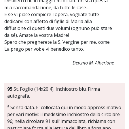
Desidero che in maggio mi diciate un sì a questa
mia raccomandazione, da tutte le case...
E se vi piace compiere l'opera, vogliate tutte
dedicarvi con affetto di figlie di Maria alla
diffusione di questi due volumi (ognuno può stare
da sé). Amate la vostra Madre!
Spero che pregherete la S. Vergine per me, come
La prego per voi; e vi benedico tanto.
Dev.mo M. Alberione
95
St. Foglio (14x20,4). Inchiostro blu. Firma
autografa.
a
Senza data. E' collocata qui in modo approssimativo
per vari motivi: il medesimo inchiostro della circolare
96; nella circolare 91 sull'Immacolata, richiama con
particolare forza alla lettura del libro alfonsiano.