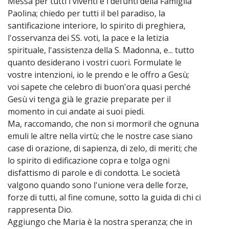
Messa per tutti i viventi e i defunti della Famiglia
Paolina; chiedo per tutti il bel paradiso, la
santificazione interiore, lo spirito di preghiera,
l'osservanza dei SS. voti, la pace e la letizia
spirituale, l'assistenza della S. Madonna, e... tutto
quanto desiderano i vostri cuori. Formulate le
vostre intenzioni, io le prendo e le offro a Gesù;
voi sapete che celebro di buon'ora quasi perché
Gesù vi tenga già le grazie preparate per il
momento in cui andate ai suoi piedi.
Ma, raccomando, che non si mormori! che ognuna
emuli le altre nella virtù; che le nostre case siano
case di orazione, di sapienza, di zelo, di meriti; che
lo spirito di edificazione copra e tolga ogni
disfattismo di parole e di condotta. Le società
valgono quando sono l'unione vera delle forze,
forze di tutti, al fine comune, sotto la guida di chi ci
rappresenta Dio.
Aggiungo che Maria è la nostra speranza; che in