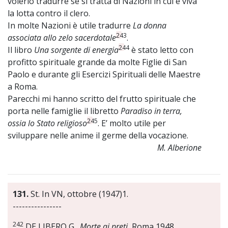
volerlo tradurre se si tratta di Nazioni in cui è viva
la lotta contro il clero.
In molte Nazioni è utile tradurre
La donna
243
associata allo zelo sacerdotale
.
244
Il libro
Una sorgente di energia
è stato letto con
profitto spirituale grande da molte Figlie di San
Paolo e durante gli Esercizi Spirituali delle Maestre
a Roma.
Parecchi mi hanno scritto del frutto spirituale che
porta nelle famiglie il libretto
Paradiso in terra,
245
ossia lo Stato religioso
. E’ molto utile per
sviluppare nelle anime il germe della vocazione.
M. Alberione
131.
St. In VN, ottobre (1947)1.
----------------
242
DE LIBERO G.,
Morte ai preti
, Roma 1948.