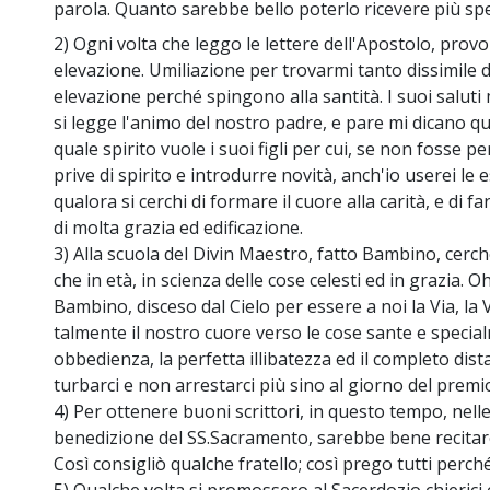
parola. Quanto sarebbe bello poterlo ricevere più sp
2) Ogni volta che leggo le lettere dell'Apostolo, provo
elevazione. Umiliazione per trovarmi tanto dissimile da
elevazione perché spingono alla santità. I suoi saluti 
si legge l'animo del nostro padre, e pare mi dicano q
quale spirito vuole i suoi figli per cui, se non fosse 
prive di spirito e introdurre novità, anch'io userei le 
qualora si cerchi di formare il cuore alla carità, e di fa
di molta grazia ed edificazione.
3) Alla scuola del Divin Maestro, fatto Bambino, cerc
che in età, in scienza delle cose celesti ed in grazia. Oh,
Bambino, disceso dal Cielo per essere a noi la Via, la V
talmente il nostro cuore verso le cose sante e specia
obbedienza, la perfetta illibatezza ed il completo di
turbarci e non arrestarci più sino al giorno del premi
4) Per ottenere buoni scrittori, in questo tempo, nel
benedizione del SS.Sacramento, sarebbe bene recitare o
Così consigliò qualche fratello; così prego tutti perché 