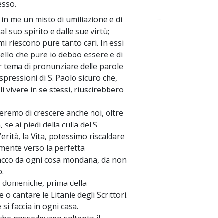
esso.
 in me un misto di umiliazione e di
~
l suo spirito e dalle sue virtù;
mi riescono pure tanto cari. In essi
uello che pure io debbo essere e di
per tema di pronunziare delle parole
espressioni di S. Paolo sicuro che,
rli vivere in se stessi, riuscirebbero
heremo di crescere anche noi, oltre
 se ai piedi della culla del S.
erità, la Vita, potessimo riscaldare
lmente verso la perfetta
stacco da ogni cosa mondana, da non
o.
le domeniche, prima della
 cantare le Litanie degli Scrittori.
si faccia in ogni casa.