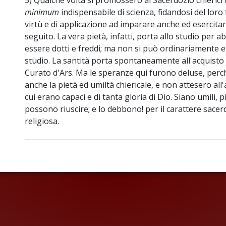
5) Qualche volta si promossero al Sacerdozio chierici
minimum
indispensabile di scienza, fidandosi del lor
virtù e di applicazione ad imparare anche ed esercitare g
seguito. La vera pietà, infatti, porta allo studio per abi
essere dotti e freddi; ma non si può ordinariamente e
studio. La santità porta spontaneamente all'acquisto 
Curato d'Ars. Ma le speranze qui furono deluse, perch
anche la pietà ed umiltà chiericale, e non attesero all'a
cui erano capaci e di tanta gloria di Dio. Siano umili, pii
possono riuscire; e lo debbono! per il carattere sacer
religiosa.