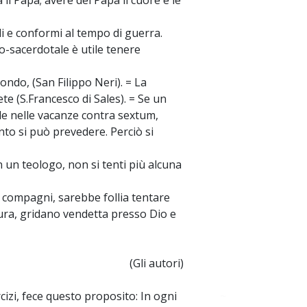
 il Papa; avere del Papa il cuore e le
li e conformi al tempo di guerra.
so-sacerdotale è utile tenere
mondo, (San Filippo Neri). = La
te (S.Francesco di Sales). = Se un
ade nelle vacanze contra sextum,
nto si può prevedere. Perciò si
n un teologo, non si tenti più alcuna
o compagni, sarebbe follia tentare
tura, gridano vendetta presso Dio e
(Gli autori)
rcizi, fece questo proposito: In ogni
~