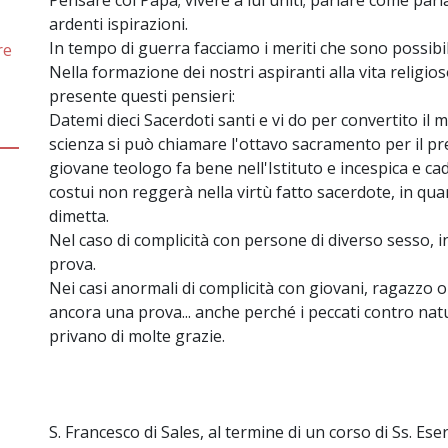
Pensare col Papa; vivere a lui uniti; parlare come parla
ardenti ispirazioni.
In tempo di guerra facciamo i meriti che sono possibi
re
Nella formazione dei nostri aspiranti alla vita religio
presente questi pensieri:
Datemi dieci Sacerdoti santi e vi do per convertito il 
scienza si può chiamare l'ottavo sacramento per il pre
giovane teologo fa bene nell'Istituto e incespica e c
costui non reggerà nella virtù fatto sacerdote, in qua
dimetta.
Nel caso di complicità con persone di diverso sesso, i
prova.
Nei casi anormali di complicità con giovani, ragazzo 
ancora una prova... anche perché i peccati contro na
privano di molte grazie.
S. Francesco di Sales, al termine di un corso di Ss. Ese