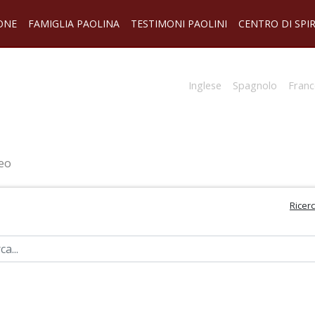
ONE
FAMIGLIA PAOLINA
TESTIMONI PAOLINI
CENTRO DI SPI
Inglese
Spagnolo
Franc
eo
Ricer