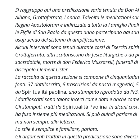
Si raggruppa qui una predicazione varia tenuta da Don A
Albano, Grottaferrata, Londra. Talvolta le meditazioni son
Regina Apostolorum e indirizzate a tutta la Famiglia Paol
le Figlie di San Paolo da questo anno partecipano dal sa
usufruendo del sistema di amplificazione.
Alcuni interventi sono tenuti durante corsi di Esercizi spir
Grottaferrata, altri scaturiscono da feste liturgiche o da 
sacerdotale, morte di don Federico Muzzarelli, funerali di 
discepolo Clement Lister.
La raccolta di questa sezione si compone di cinquantadue
fonti: 37 dattiloscritti, 5 trascrizioni da nastri magnetici,
da
Spiritualità paolina
, uno stampato riprodotto da Pr3.
I dattiloscritti sono talora incerti come data e anche come 
Gli stampati, tratti da
Spiritualità Paolina
, in alcuni casi
ha fuso insieme più meditazioni. Si può quindi parlare di 
ma non sempre alla lettera.
Lo stile è semplice e familiare, parlato.
Gli argomenti trattati in questa predicazione sono diversi.