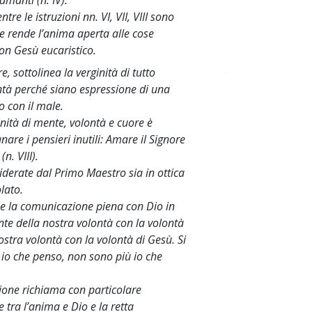
amanti (n. IV).
re le istruzioni nn. VI, VII, VIII sono
e rende l’anima aperta alle cose
con Gesù eucaristico.
, sottolinea la verginità di tutto
~
lontà perché siano espressione di una
o con il male.
nità di mente, volontà e cuore è
nare i pensieri inutili: Amare il Signore
n. VIII).
onsiderate dal Primo Maestro sia in ottica
olato.
ne la comunicazione piena con Dio in
te della nostra volontà con la volontà
 nostra volontà con la volontà di Gesù. Si
 io che penso, non sono più io che
ione richiama con particolare
 tra l’anima e Dio e la retta