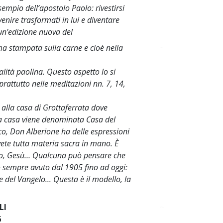
sempio dell’apostolo Paolo: rivestirsi
venire trasformati in lui e diventare
 un’edizione nuova del
a stampata sulla carne e cioè nella
~
alità paolina. Questo aspetto lo si
attutto nelle meditazioni nn. 7, 14,
 alla casa di Grottaferrata dove
lla casa viene denominata Casa del
co, Don Alberione ha delle espressioni
vete tutta materia sacra in mano. È
simo, Gesù… Qualcuna può pensare che
ho sempre avuto dal 1905 fino ad oggi:
 del Vangelo... Questa è il modello, la
LI
~
6