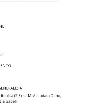
NE
~
oni
MENTO
 GENERALIZIA
itualità (SIS): sr M. Adeodata Dehò,
~
ia Gabelli.