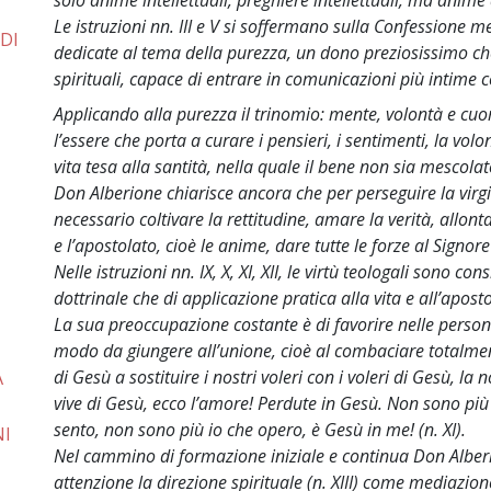
solo anime intellettuali, preghiere intellettuali, ma anime 
Le istruzioni nn. III e V si soffermano sulla Confessione ment
 DI
dedicate al tema della purezza, un dono preziosissimo ch
spirituali, capace di entrare in comunicazioni più intime 
Applicando alla purezza il trinomio: mente, volontà e cuore
l’essere che porta a curare i pensieri, i sentimenti, la vo
vita tesa alla santità, nella quale il bene non sia mescolat
Don Alberione chiarisce ancora che per perseguire la virgi
necessario coltivare la rettitudine, amare la verità, allonta
e l’apostolato, cioè le anime, dare tutte le forze al Signore (
Nelle istruzioni nn. IX, X, XI, XII, le virtù teologali sono c
dottrinale che di applicazione pratica alla vita e all’apost
La sua preoccupazione costante è di favorire nelle perso
modo da giungere all’unione, cioè al combaciare totalmen
di Gesù a sostituire i nostri voleri con i voleri di Gesù, la
A
vive di Gesù, ecco l’amore! Perdute in Gesù. Non sono più
sento, non sono più io che opero, è Gesù in me! (n. XI).
NI
Nel cammino di formazione iniziale e continua Don Alber
attenzione la direzione spirituale (n. XIII) come mediazione