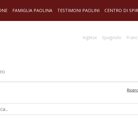
ONE
FAMIGLIA PAOLINA
TESTIMONI PAOLINI
CENTRO DI SPI
Inglese
Spagnolo
Franc
eo
Ricer