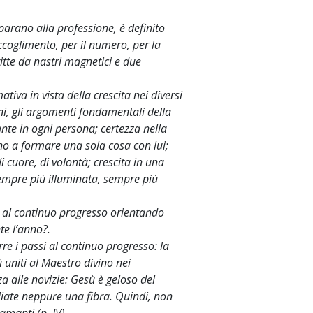
eparano alla professione, è definito
ccoglimento, per il numero, per la
ritte da nastri magnetici e due
iva in vista della crescita nei diversi
oni, gli argomenti fondamentali della
ante in ogni persona; certezza nella
ino a formare una sola cosa con lui;
i cuore, di volontà; crescita in una
sempre più illuminata, sempre più
, al continuo progresso orientando
te l’anno?.
re i passi al continuo progresso: la
ù uniti al Maestro divino nei
rza alle novizie: Gesù è geloso del
liate neppure una fibra. Quindi, non