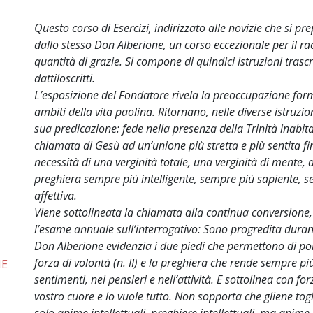
Questo corso di Esercizi, indirizzato alle novizie che si pr
dallo stesso Don Alberione, un corso eccezionale per il ra
quantità di grazie. Si compone di quindici istruzioni trasc
dattiloscritti.
L’esposizione del Fondatore rivela la preoccupazione format
ambiti della vita paolina. Ritornano, nelle diverse istruzi
sua predicazione: fede nella presenza della Trinità inabit
chiamata di Gesù ad un’unione più stretta e più sentita f
necessità di una verginità totale, una verginità di mente, d
preghiera sempre più intelligente, sempre più sapiente, 
affettiva.
Viene sottolineata la chiamata alla continua conversione
l’esame annuale sull’interrogativo: Sono progredita duran
Don Alberione evidenzia i due piedi che permettono di por
forza di volontà (n. II) e la preghiera che rende sempre pi
NE
sentimenti, nei pensieri e nell’attività. E sottolinea con fo
vostro cuore e lo vuole tutto. Non sopporta che gliene tog