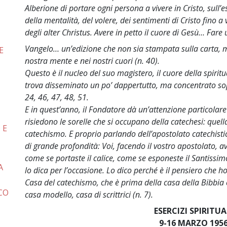
Alberione di portare ogni persona a vivere in Cristo, sull’e
della mentalità, del volere, dei sentimenti di Cristo fino a 
degli alter Christus. Avere in petto il cuore di Gesù… Fare
Vangelo… un’edizione che non sia stampata sulla carta, m
E
nostra mente e nei nostri cuori (n. 40).
Questo è il nucleo del suo magistero, il cuore della spiritu
trova disseminato un po’ dappertutto, ma concentrato sopr
24, 46, 47, 48, 51.
E in quest’anno, il Fondatore dà un’attenzione particolare
risiedono le sorelle che si occupano della catechesi: que
 E
catechismo. E proprio parlando dell’apostolato catechisti
di grande profondità: Voi, facendo il vostro apostolato, a
come se portaste il calice, come se esponeste il Santis
A
lo dica per l’occasione. Lo dico perché è il pensiero che 
Casa del catechismo, che è prima della casa della Bibbia e
CO
casa modello, casa di scrittrici (n. 7).
ESERCIZI SPIRITUA
9-16 MARZO 195