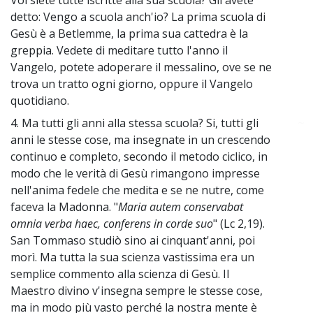
Voi siete tutte iscritte alla sua scuola? Gli avete
detto: Vengo a scuola anch'io? La prima scuola di
Gesù è a Betlemme, la prima sua cattedra è la
greppia. Vedete di meditare tutto l'anno il
Vangelo, potete adoperare il messalino, ove se ne
trova un tratto ogni giorno, oppure il Vangelo
quotidiano.
4. Ma tutti gli anni alla stessa scuola? Si, tutti gli
~
anni le stesse cose, ma insegnate in un crescendo
continuo e completo, secondo il metodo ciclico, in
modo che le verità di Gesù rimangono impresse
nell'anima fedele che medita e se ne nutre, come
faceva la Madonna. "
Maria autem conservabat
omnia verba haec, conferens in corde suo
" (Lc 2,19).
San Tommaso studiò sino ai cinquant'anni, poi
morì. Ma tutta la sua scienza vastissima era un
semplice commento alla scienza di Gesù. Il
Maestro divino v'insegna sempre le stesse cose,
ma in modo più vasto perché la nostra mente è