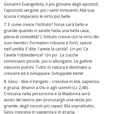
Giovanni Evangelista, il più giovane degli apostoli,
l'apostolo vergine; poi i santi innocenti. Alla sua
scuola s'imparano le virtù più belle.
7. E come cresce l'istituto? Forse sarà bello e
~
grande quando vi sarete fatta una bella casa,
piena di comodità? L'istituto cresce con la virtù dei
suoi membri. Formatevi robuste e forti, specie
nell'umiltà. E dite: l'avete la carità?. Un po' Ce
l'avete l'obbedienza?. Un po'. Le zucche
cominciano piccole, poi si allungano. Le galline
nascono pulcini. Tutto in natura è destinato a
crescere ed a sviluppare. Sviluppate bene!
8. Gesù - dice il Vangelo - cresceva in età, sapienza
~
e grazia, dinanzi a Dio e agli uomini (Lc 2,40).
Cresceva nella personcina e la Madonna avrà
avuto del lavoro per procurargli una veste più
grande, degli zoccoli più capaci. Ma soprattutto,
Gesù cresceva in sapienza e in grazia.