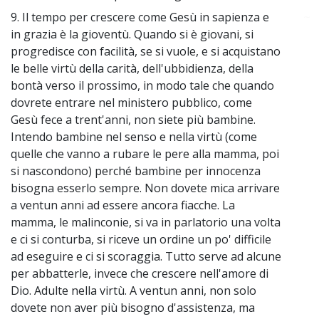
9. Il tempo per crescere come Gesù in sapienza e
~
in grazia è la gioventù. Quando si è giovani, si
progredisce con facilità, se si vuole, e si acquistano
le belle virtù della carità, dell'ubbidienza, della
bontà verso il prossimo, in modo tale che quando
dovrete entrare nel ministero pubblico, come
Gesù fece a trent'anni, non siete più bambine.
Intendo bambine nel senso e nella virtù (come
quelle che vanno a rubare le pere alla mamma, poi
si nascondono) perché bambine per innocenza
bisogna esserlo sempre. Non dovete mica arrivare
a ventun anni ad essere ancora fiacche. La
mamma, le malinconie, si va in parlatorio una volta
e ci si conturba, si riceve un ordine un po' difficile
ad eseguire e ci si scoraggia. Tutto serve ad alcune
per abbatterle, invece che crescere nell'amore di
Dio. Adulte nella virtù. A ventun anni, non solo
dovete non aver più bisogno d'assistenza, ma