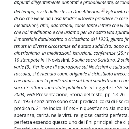
appunti diligentemente annotati e probabilmente, second
2
del tempo, rivisti dallo stesso Don Alberione
. Egli invita
di ciò che viene da Casa Madre: «Dovete prendere le cos
meditazioni, ritiri, adorazioni, come tante lettere che vi i
che noi meditiamo e che usiamo per la nostra vita spiritu
Il materiale dattiloscritto o ciclostilato del 1933, giunto f
tenute in diverse circostanze ed è stato suddiviso, dopo a
alberioniana, in meditazioni, istruzioni, conferenze (25); ri
10 stampate in
I Novissimi
, 5 sulla sacra Scrittura, 2 sul
varie (3). Per le ore di adorazione sui Novissimi e sulla sa
raccolta, si è ritenuto come originale il ciclostilato invec
che riuniscono la predicazione sui temi suddetti sono cura
sacra Scrittura sono state pubblicate in
Leggete le SS. Sc
2004, vedi
Presentazione, Storia del testo, pp. 13-26.
Nel 1933 senz'altro sono stati predicati corsi di Eserci
predica n. 21 ne indica il fine: «In quest'anno sia molt
speranza, carità, nelle virtù religiose: castità perfet
perfetta essendo questo uno dei fini principali che ci 