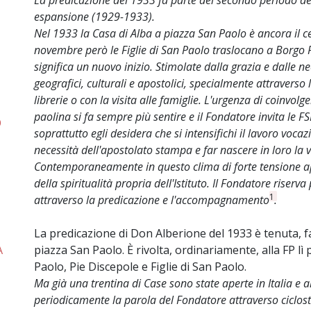
La predicazione del 1933 fa parte del secondo periodo d
espansione (1929-1933).
Nel 1933 la Casa di Alba a piazza San Paolo è ancora il ce
novembre però le Figlie di San Paolo traslocano a Borgo P
significa un nuovo inizio. Stimolate dalla grazia e dalle n
geografici, culturali e apostolici, specialmente attravers
librerie o con la visita alle famiglie. L'urgenza di coinvolg
paolina si fa sempre più sentire e il Fondatore invita le FS
O
soprattutto egli desidera che si intensifichi il lavoro voca
necessità dell'apostolato stampa e far nascere in loro la vo
Contemporaneamente in questo clima di forte tensione a
della spiritualità propria dell'Istituto. Il Fondatore riser
1
attraverso la predicazione e l'accompagnamento
.
La predicazione di Don Alberione del 1933 è tenuta, fa
A
piazza San Paolo. È rivolta, ordinariamente, alla FP l
Paolo, Pie Discepole e Figlie di San Paolo.
Ma già una trentina di Case sono state aperte in Italia e a
periodicamente la parola del Fondatore attraverso ciclostila