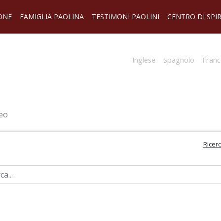
ONE
FAMIGLIA PAOLINA
TESTIMONI PAOLINI
CENTRO DI SPI
Inglese
Spagnolo
Franc
eo
Ricer