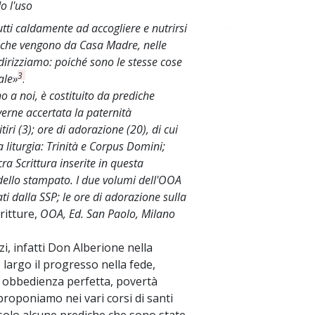
o l'uso
 tutti caldamente ad accogliere e nutrirsi
~
e che vengono da Casa Madre, nelle
ndirizziamo: poiché sono le stesse cose
3
ale»
.
ino a noi, è costituito da prediche
verne accertata la paternità
tiri (3); ore di adorazione (20), di cui
la liturgia: Trinità e Corpus Domini;
cra Scrittura inserite in questa
e dello stampato. I due volumi dell'OOA
ti dalla SSP; le ore di adorazione sulla
ritture,
OOA, Ed. San Paolo, Milano
zi, infatti Don Alberione nella
o largo il progresso nella fede,
ta, obbedienza perfetta, povertà
proponiamo nei vari corsi di santi