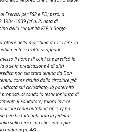
 solo alcune prediche che sono state
i Esercizi per FSP e PD; però, a
SP 1934-1939
(cf n. 2, nota di
mmino della comunità FSP a Borgo
 carattere della macchina da scrivere, la
babilmente si tratta di appunti
omesso il nome di colui che predicò le
~
ia o se la predicazione è di altri
predica non sia stata tenuta da Don
enuti, come risulta dalla circolare già
ndicata sul ciclostilato, la paternità
i proposti, secondo la testimonianza di
lmente il Fondatore; talora invece
o alcuni cenni autobiografici, cf nn.
sa perché tutti abbiamo la fedeltà
 nulla sulla terra, ma che siamo più
lio andare» (n. 48).