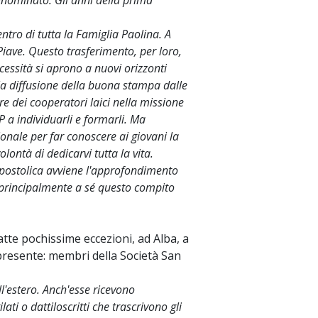
enominato: Gli anni della prima
ntro di tutta la Famiglia Paolina. A
iave. Questo trasferimento, per loro,
ecessità si aprono a nuovi orizzonti
o la diffusione della buona stampa dalle
ere dei cooperatori laici nella missione
P a individuarli e formarli. Ma
zionale per far conoscere ai giovani la
lontà di dedicarvi tutta la vita.
postolica avviene l'approfondimento
va principalmente a sé questo compito
tte pochissime eccezioni, ad Alba, a
ì presente: membri della Società San
ll'estero. Anch'esse ricevono
ti o dattiloscritti che trascrivono gli