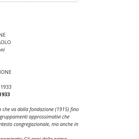
NE
~
PAOLO
oni
IONE
-1933
1933
o che va dalla fondazione (1915) fino
aggruppamenti approssimativi che
ontesto congregazionale, ma anche in