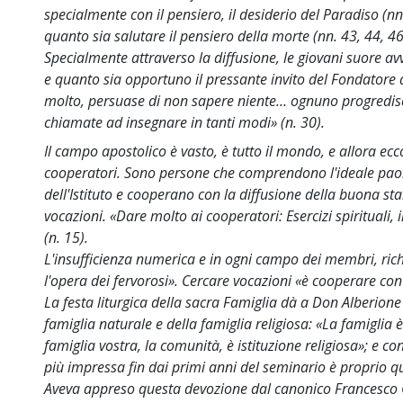
specialmente con il pensiero, il desiderio del Paradiso (nn
quanto sia salutare il pensiero della morte (nn. 43, 44, 46)
Specialmente attraverso la diffusione, le giovani suore a
e quanto sia opportuno il pressante invito del Fondatore 
molto, persuase di non sapere niente… ognuno progredisc
chiamate ad insegnare in tanti modi» (n. 30).
Il campo apostolico è vasto, è tutto il mondo, e allora ecc
cooperatori. Sono persone che comprendono l'ideale paoli
dell'Istituto e cooperano con la diffusione della buona s
vocazioni. «Dare molto ai cooperatori: Esercizi spirituali, i
(n. 15).
L'insufficienza numerica e in ogni campo dei membri, rich
l'opera dei fervorosi». Cercare vocazioni «è cooperare con
La festa liturgica della sacra Famiglia dà a Don Alberione l
famiglia naturale e della famiglia religiosa: «La famiglia è 
famiglia vostra, la comunità, è istituzione religiosa»; e c
più impressa fin dai primi anni del seminario è proprio qu
Aveva appreso questa devozione dal canonico Francesco Ch