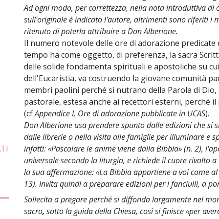
Ad ogni modo, per correttezza, nella nota introduttiva di o
sull'originale è indicato l'autore, altrimenti sono riferiti i
ritenuto di poterla attribuire a Don Alberione.
Il numero notevole delle ore di adorazione predicate 
tempo ha come oggetto, di preferenza, la sacra Scritt
delle solide fondamenta spirituali e apostoliche su cui 
dell'Eucaristia, va costruendo la giovane comunità paol
membri paolini perché si nutrano della Parola di Dio,
pastorale, estesa anche ai recettori esterni, perché il
(cf
Appendice I, Ore di adorazione pubblicate in UCAS
).
Don Alberione usa prendere spunto dalle edizioni che si s
dalle librerie o nella visita alle famiglie per illuminare e 
ATI
infatti: «Pascolare le anime viene dalla Bibbia» (n. 2), l'a
universale secondo la liturgia, e richiede il cuore rivolto a
la sua affermazione: «La Bibbia appartiene a voi come al 
13). Invita quindi a preparare edizioni per i fanciulli, a po
Sollecita a pregare perché si diffonda largamente nel mond
sacro
,
sotto la guida della Chiesa, così si finisce «per ave