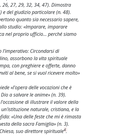
. 26, 27, 29, 32, 34, 47). Dimostra
 e del giudizio particolare (n. 48).
vvertono quanto sia necessario sapere,
allo studio: «Imparare, imparare
a nel proprio ufficio… perché siamo
o l'imperativo: Circondarsi di
~
no, assorbono la vita spirituale
tampa, con preghiere e offerte, danno
nviti al bene, se si vuol ricevere molto»
iede «l'opera delle vocazioni che è
 Dio a salvare le anime» (n. 39).
'occasione di illustrare il valore della
un'istituzione naturale, cristiana, e la
onfida: «Una delle feste che mi è rimasta
esta della sacra Famiglia» (n. 3).
4
iesa, suo direttore spirituale
.