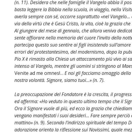
(n. 11). Desidera che nelle famiglie il Vangelo abbia il p
basta leggere la Bibbia nella scuola, in viaggio, nella Visi
averla sempre con sé, occorre soprattutto «nel Vangelo... c
via della virtù che è Gesù Cristo, la vita, cioè la grazia che
Al giungere del mese di gennaio, che allora veniva dedica
sente affiorare nella memoria del cuore l'invito della not
partecipa questo suo sentire ai figli insistendo sull'amore
errori del protestantesimo, del modernismo, dopo la pubb
Pio X è rimasto alla Chiesa un attaccamento più vivo ai 
intenso al Vangelo, mentre gli uomini si stringono al Maest
Venite ad me omnes!…
E noi gli facciamo omaggio della 
nostra volontà. Signore, siamo tuoi…» (n. 7).
La preoccupazione del Fondatore è la crescita, il progres
ed afferma: «Ho veduto in questo ultimo tempo che il Sig
Ora il Signore vuole di più, ed ecco la grazia che chiedia
vengano manifestati i suoi desideri... Fare sempre perciò c
mattino» (n. 9). Secondo l'indirizzo spirituale del tempo D
adorazione orienta la riflessione sui Novissimi, quale mez