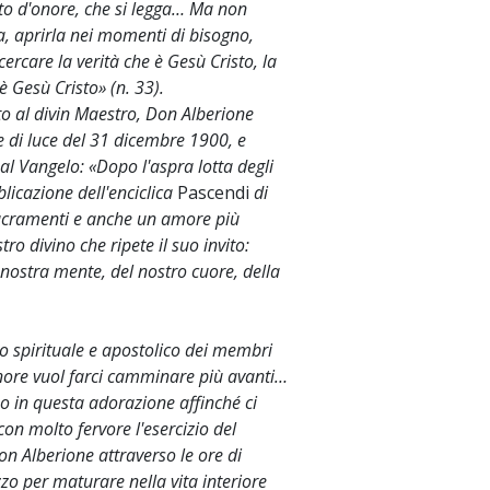
osto d'onore, che si legga… Ma non
ta, aprirla nei momenti di bisogno,
ercare la verità che è Gesù Cristo, la
 è Gesù Cristo» (n. 33).
to al divin Maestro, Don Alberione
te di luce del 31 dicembre 1900, e
 al Vangelo: «Dopo l'aspra lotta degli
licazione dell'enciclica
Pascendi
di
sacramenti e anche un amore più
ro divino che ripete il suo invito:
nostra mente, del nostro cuore, della
so spirituale e apostolico dei membri
nore vuol farci camminare più avanti…
mo in questa adorazione affinché ci
on molto fervore l'esercizio del
on Alberione attraverso le ore di
zo per maturare nella vita interiore