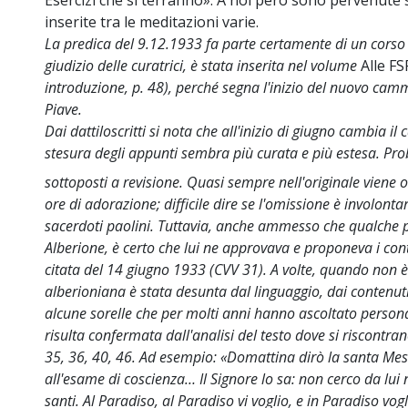
Esercizi che si terranno». A noi però sono pervenute
inserite tra le meditazioni varie.
La predica del 9.12.1933 fa parte certamente di un corso d
giudizio delle curatrici, è stata inserita nel volume
Alle F
introduzione, p. 48), perché segna l'inizio del nuovo ca
Piave.
Dai dattiloscritti si nota che all'inizio di giugno cambia il
stesura degli appunti sembra più curata e più estesa. Pro
sottoposti a revisione. Quasi sempre nell'originale viene 
ore di adorazione; difficile dire se l'omissione è involontar
sacerdoti paolini. Tuttavia, anche ammesso che qualche 
Alberione, è certo che lui ne approvava e proponeva i cont
citata del 14 giugno 1933 (CVV 31). A volte, quando non è i
alberioniana è stata desunta dal linguaggio, dai contenut
alcune sorelle che per molti anni hanno ascoltato persona
risulta confermata dall'analisi del testo dove si riscontran
35, 36, 40, 46. Ad esempio: «Domattina dirò la santa Mes
all'esame di coscienza… Il Signore lo sa: non cerco da lui
santi. Al Paradiso, al Paradiso vi voglio, e in Paradiso vog