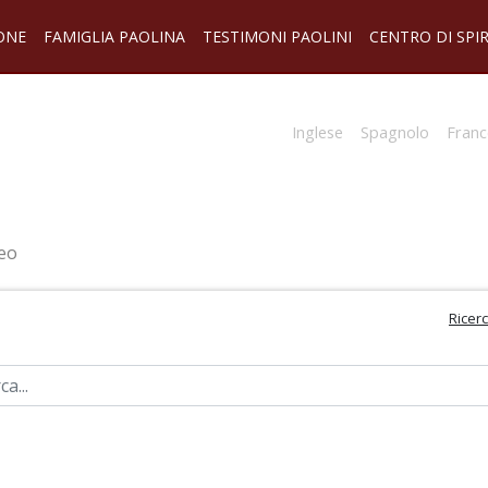
ONE
FAMIGLIA PAOLINA
TESTIMONI PAOLINI
CENTRO DI SPI
Inglese
Spagnolo
Franc
eo
Ricer