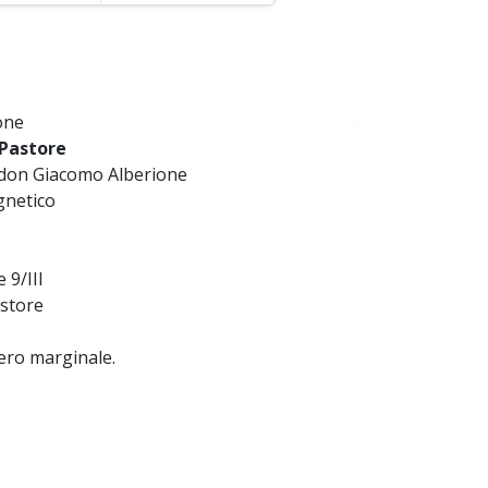
one
~
 Pastore
di don Giacomo Alberione
gnetico
 9/III
store
mero marginale.