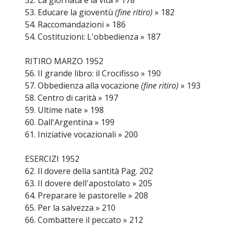
52. La giornata e la vita » 178
53. Educare la gioventù
(fine ritiro)
» 182
54. Raccomandazioni » 186
54. Costituzioni: L'obbedienza » 187
RITIRO MARZO 1952
56. II grande libro: il Crocifisso » 190
57. Obbedienza alla vocazione
(fine ritiro)
» 193
58. Centro di carità » 197
59. Ultime nate » 198
60. Dall'Argentina » 199
61. Iniziative vocazionali » 200
ESERCIZI 1952
62. Il dovere della santità Pag. 202
63. II dovere dell'apostolato » 205
64. Preparare le pastorelle » 208
65. Per la salvezza » 210
66. Combattere il peccato » 212