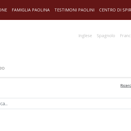
ONE
FAMIGLIA PAOLINA
TESTIMONI PAOLINI
CENTRO DI SPI
Inglese
Spagnolo
Franc
eo
Ricer