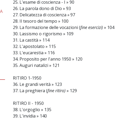
25. L'esame di coscienza - I » 90
26. La parola dono di Dio » 93
TA
27. Delicatezza di coscienza
»
97
28. II tesoro del tempo » 100
29. La formazione delle vocazioni (
fine esercizi)
» 104
30. Lassismo o rigorismo » 109
31. La castità » 114
32. L'apostolato » 115
33. L'eucarestia » 116
34. Proposito per l'anno 1950 » 120
35. Auguri natalizi » 121
RITIRO 1-1950
36. Le grandi verità » 123
37. La preghiera (
fine ritiro)
» 129
RITIRO II - 1950
38. L'orgoglio » 135
39. L'invidia » 140