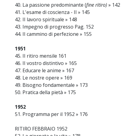
40. La passione predominante (
fine ritiro)
» 142
41. L'esame di coscienza - II » 145
42. II lavoro spirituale » 148
43. Impegno di progresso Pag. 152
44. II cammino di perfezione » 155
1951
45. II ritiro mensile 161
46. II vostro distintivo » 165
47. Educare le anime » 167
48. Le nostre opere » 169
49. Bisogno fondamentale » 173
50. Pratica della pietà » 175
1952
51. Programma per il 1952 » 176
RITIRO FEBBRAIO 1952