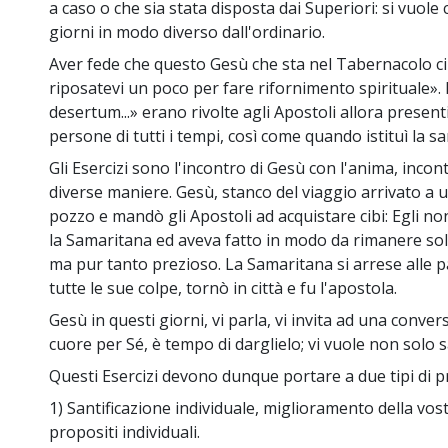
a caso o che sia stata disposta dai Superiori: si vuole
giorni in modo diverso dall'ordinario.
Aver fede che questo Gesù che sta nel Tabernacolo ci 
riposatevi un poco per fare rifornimento spirituale».
desertum...» erano rivolte agli Apostoli allora presenti
persone di tutti i tempi, così come quando istituì la s
Gli Esercizi sono l'incontro di Gesù con l'anima, inco
diverse maniere. Gesù, stanco del viaggio arrivato a un
pozzo e mandò gli Apostoli ad acquistare cibi: Egli n
la Samaritana ed aveva fatto in modo da rimanere so
ma pur tanto prezioso. La Samaritana si arrese alle pa
tutte le sue colpe, tornò in città e fu l'apostola.
Gesù in questi giorni, vi parla, vi invita ad una conver
cuore per Sé, è tempo di darglielo; vi vuole non solo
Questi Esercizi devono dunque portare a due tipi di pr
1) Santificazione individuale, miglioramento della vost
propositi individuali.