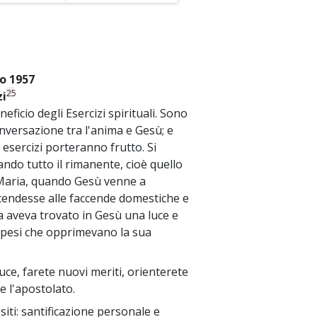
to 1957
~
25
zi
ficio degli Esercizi spirituali. Sono
nversazione tra l'anima e Gesù; e
esercizi porteranno frutto. Si
ndo tutto il rimanente, cioè quello
 Maria, quando Gesù venne a
attendesse alle faccende domestiche e
ssa aveva trovato in Gesù una luce e
 pesi che opprimevano la sua
ce, farete nuovi meriti, orienterete
~
re l'apostolato.
iti: santificazione personale e
~