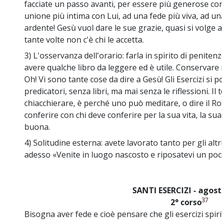
facciate un passo avanti, per essere più generose con
unione più intima con Lui, ad una fede più viva, ad u
ardente! Gesù vuol dare le sue grazie, quasi si volge a
tante volte non c'è chi le accetta.
3) L'osservanza dell'orario: farla in spirito di peniten
avere qualche libro da leggere ed è utile. Conservare 
Oh! Vi sono tante cose da dire a Gesù! Gli Esercizi si
predicatori, senza libri, ma mai senza le riflessioni. I
chiacchierare, è perché uno può meditare, o dire il Ro
conferire con chi deve conferire per la sua vita, la sua
buona.
4) Solitudine esterna: avete lavorato tanto per gli altr
adesso «Venite in luogo nascosto e riposatevi un poc
SANTI ESERCIZI - agos
37
2° corso
Bisogna aver fede e cioè pensare che gli esercizi spi