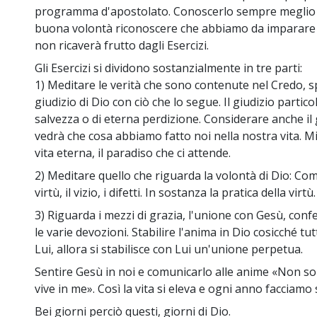
programma d'apostolato. Conoscerlo sempre meglio p
buona volontà riconoscere che abbiamo da imparare ta
non ricaverà frutto dagli Esercizi.
Gli Esercizi si dividono sostanzialmente in tre parti:
1) Meditare le verità che sono contenute nel Credo, sp
giudizio di Dio con ciò che lo segue. Il giudizio partic
salvezza o di eterna perdizione. Considerare anche il 
vedrà che cosa abbiamo fatto noi nella nostra vita. Mir
vita eterna, il paradiso che ci attende.
2) Meditare quello che riguarda la volontà di Dio: Com
virtù, il vizio, i difetti. In sostanza la pratica della virtù.
3) Riguarda i mezzi di grazia, l'unione con Gesù, con
le varie devozioni. Stabilire l'anima in Dio cosicché tu
Lui, allora si stabilisce con Lui un'unione perpetua.
Sentire Gesù in noi e comunicarlo alle anime «Non son
vive in me». Così la vita si eleva e ogni anno facciam
Bei giorni perciò questi, giorni di Dio.