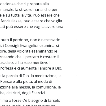
scienza che ci prepara alla
~
imanale, la straordinaria, che per
e è su tutta la vita. Può essere che
a fanciullezza, può essere che voglia
ati può essere che voglia avere una
ttenuto il perdono, non è necessario
~
, i Consigli Evangelici, esaminarsi
cuore, della volontà esaminando le
ensando che il peccato è costato il
aradiso, ci ha reso meritevoli
 l'offesa e ci aumenta l'amore a Dio.
: la parola di Dio, la meditazione, le
~
. Pensare alla pietà, al modo di
azione alla messa, la comunione, le
, dei ritiri, degli Esercizi.
nima o forse c'è bisogno di farselo
~