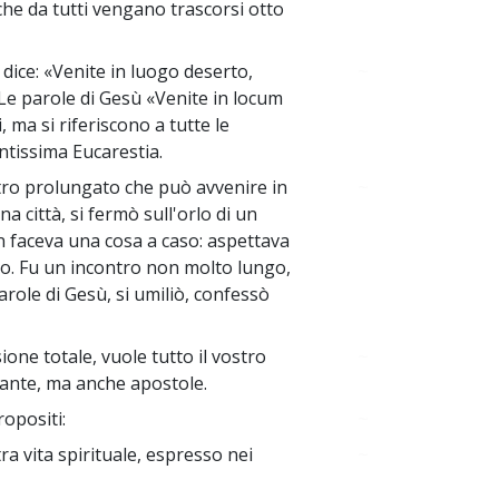
 che da tutti vengano trascorsi otto
dice: «Venite in luogo deserto,
~
 Le parole di Gesù «Venite in locum
, ma si riferiscono a tutte le
antissima Eucarestia.
ntro prolungato che può avvenire in
~
a città, si fermò sull'orlo di un
on faceva una cosa a caso: aspettava
lo. Fu un incontro non molto lungo,
role di Gesù, si umiliò, confessò
sione totale, vuole tutto il vostro
~
 sante, ma anche apostole.
opositi:
~
ra vita spirituale, espresso nei
~