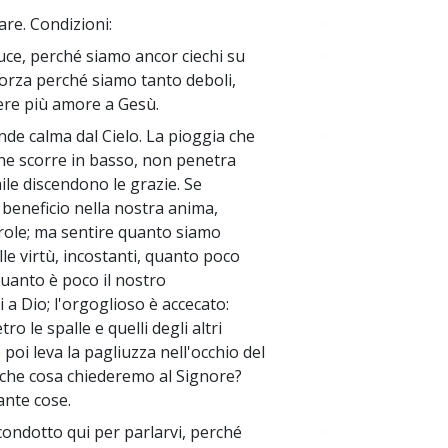
are. Condizioni:
~
luce, perché siamo ancor ciechi su
~
forza perché siamo tanto deboli,
ere più amore a Gesù.
nde calma dal Cielo. La pioggia che
~
gne scorre in basso, non penetra
ile discendono le grazie. Se
beneficio nella nostra anima,
role; ma sentire quanto siamo
lle virtù, incostanti, quanto poco
quanto è poco il nostro
 a Dio; l'orgoglioso è accecato:
ro le spalle e quelli degli altri
 poi leva la pagliuzza nell'occhio del
e che cosa chiederemo al Signore?
ante cose.
 condotto qui per parlarvi, perché
~