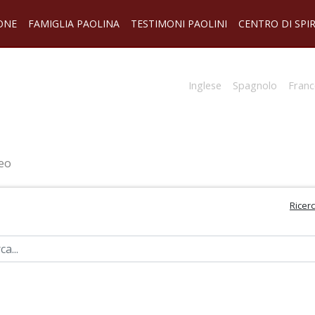
ONE
FAMIGLIA PAOLINA
TESTIMONI PAOLINI
CENTRO DI SPI
Inglese
Spagnolo
Franc
eo
Ricer