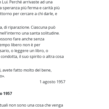
 Lui. Perché arrivaste ad una
na speranza più ferma e carità più
ttorno per cercare a chi darle, e
za, di riparazione. Ciascuna può
~
nell'interno una santa solitudine.
 possono fare anche senza
l tempo libero non è per
sario, o leggere un libro, o
 condotta, il suo spirito o altra cosa
i, avete fatto molto del bene,
~
o».
1 agosto 1957
to 1957
~
rituali non sono una cosa che venga