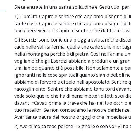
Siete entrate in una santa solitudine e Gesù vuol parl
1) L'umiltà. Capire e sentire che abbiamo bisogno di 
tante cose. Capire e sentire che abbiamo bisogno di 
poco perseveranti. Capire e sentire che dobbiamo av
Gli Esercizi sono come una pioggia salutare che disce
cade nelle valli si ferma, quella che cade sulle monta
nella montagna perché è di pietra. Così nell'anima um
vogliamo che gli Esercizi abbiano a produrre un gran 
umiliamoci quanto ci è possibile. Non solamente a pa
ignoranti nelle cose spirituali quanto siamo deboli ne
abbiamo di fervore e di zelo nell'apostolato. Sentire 
raccoglimento. Sentire che abbiamo tanti torti davanti
vede solo quello che ha di bene; mette i difetti suoi diet
davanti «Cavati prima la trave che hai nel tuo occhio e
tuo fratello». Se non conosciamo le nostre deficienz
Aver tanta paura del nostro orgoglio che impedisce t
2) Avere molta fede perché il Signore è con voi. Vi ha