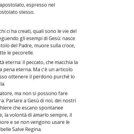
l'apostolato, espresso nel
~
stolato stesso.
~
chi ci ha creati, quali sono le vie del
~
seguendo gli esempi di Gesù: nasce
stolo del Padre, muore sulla croce,
te le pecorelle.
à eterna: il peccato, che macchia la
~
lla pena eterna. Ma c'è un articolo
osso ottenere il perdono purché lo
la.
icatore, ma non si possono fare
~
a. Parlare a Gesù di noi, dei nostri
eghiere che escano spontanee
, la volontà di amarlo sempre, il
 amore e se non vengono usare le
 belle Salve Regina.