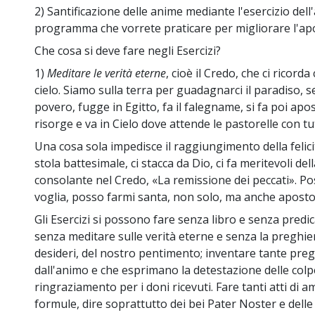
2) Santificazione delle anime mediante l'esercizio del
programma che vorrete praticare per migliorare l'apo
Che cosa si deve fare negli Esercizi?
1)
Meditare le verità eterne
, cioè il Credo, che ci ricorda 
cielo. Siamo sulla terra per guadagnarci il paradiso, 
povero, fugge in Egitto, fa il falegname, si fa poi apo
risorge e va in Cielo dove attende le pastorelle con tut
Una cosa sola impedisce il raggiungimento della felicit
stola battesimale, ci stacca da Dio, ci fa meritevoli de
consolante nel Credo, «La remissione dei peccati». P
voglia, posso farmi santa, non solo, ma anche aposto
Gli Esercizi si possono fare senza libro e senza pred
senza meditare sulle verità eterne e senza la preghier
desideri, del nostro pentimento; inventare tante pr
dall'animo e che esprimano la detestazione delle colpe
ringraziamento per i doni ricevuti. Fare tanti atti di
formule, dire soprattutto dei bei Pater Noster e delle