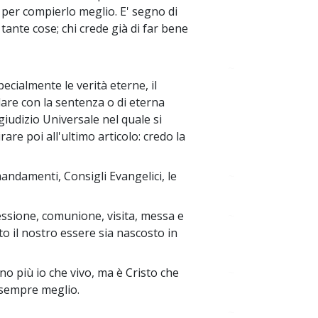
er compierlo meglio. E' segno di
nte cose; chi crede già di far bene
~
ecialmente le verità eterne, il
olare con la sentenza o di eterna
giudizio Universale nel quale si
are poi all'ultimo articolo: credo la
andamenti, Consigli Evangelici, le
~
fessione, comunione, visita, messa e
~
tto il nostro essere sia nascosto in
o più io che vivo, ma è Cristo che
~
o sempre meglio.
~