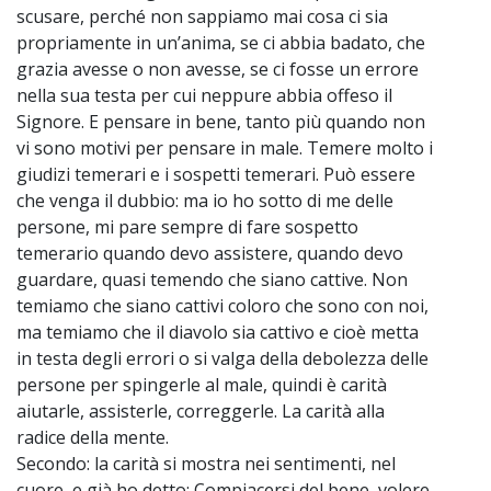
scusare, perché non sappiamo mai cosa ci sia
propriamente in un’anima, se ci abbia badato, che
grazia avesse o non avesse, se ci fosse un errore
nella sua testa per cui neppure abbia offeso il
Signore. E pensare in bene, tanto più quando non
vi sono motivi per pensare in male. Temere molto i
giudizi temerari e i sospetti temerari. Può essere
che venga il dubbio: ma io ho sotto di me delle
persone, mi pare sempre di fare sospetto
temerario quando devo assistere, quando devo
guardare, quasi temendo che siano cattive. Non
temiamo che siano cattivi coloro che sono con noi,
ma temiamo che il diavolo sia cattivo e cioè metta
in testa degli errori o si valga della debolezza delle
persone per spingerle al male, quindi è carità
aiutarle, assisterle, correggerle. La carità alla
radice della mente.
Secondo: la carità si mostra nei sentimenti, nel
cuore, e già ho detto: Compiacersi del bene, volere