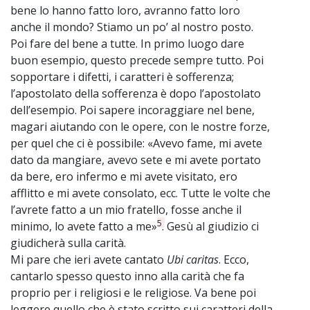
bene lo hanno fatto loro, avranno fatto loro
anche il mondo? Stiamo un po’ al nostro posto.
Poi fare del bene a tutte. In primo luogo dare
buon esempio, questo precede sempre tutto. Poi
sopportare i difetti, i caratteri è sofferenza;
l’apostolato della sofferenza è dopo l’apostolato
dell’esempio. Poi sapere incoraggiare nel bene,
magari aiutando con le opere, con le nostre forze,
per quel che ci è possibile: «Avevo fame, mi avete
dato da mangiare, avevo sete e mi avete portato
da bere, ero infermo e mi avete visitato, ero
afflitto e mi avete consolato, ecc. Tutte le volte che
l’avrete fatto a un mio fratello, fosse anche il
5
minimo, lo avete fatto a me»
. Gesù al giudizio ci
giudicherà sulla carità.
Mi pare che ieri avete cantato
Ubi caritas
. Ecco,
cantarlo spesso questo inno alla carità che fa
proprio per i religiosi e le religiose. Va bene poi
leggere quello che è stato scritto sui caratteri della