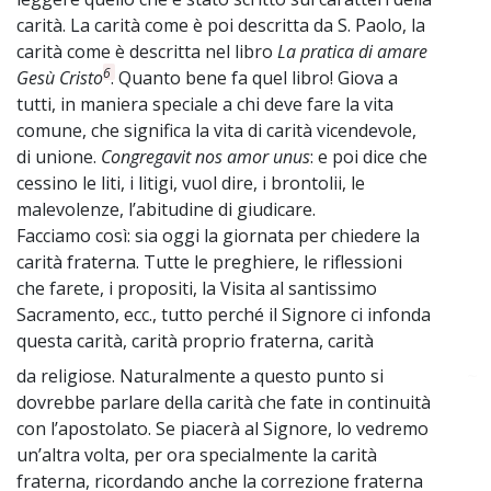
carità. La carità come è poi descritta da S. Paolo, la
carità come è descritta nel libro
La pratica di amare
6
Gesù Cristo
. Quanto bene fa quel libro! Giova a
tutti, in maniera speciale a chi deve fare la vita
comune, che significa la vita di carità vicendevole,
di unione.
Congregavit nos amor unus
: e poi dice che
cessino le liti, i litigi, vuol dire, i brontolii, le
malevolenze, l’abitudine di giudicare.
Facciamo così: sia oggi la giornata per chiedere la
carità fraterna. Tutte le preghiere, le riflessioni
che farete, i propositi, la Visita al santissimo
Sacramento, ecc., tutto perché il Signore ci infonda
questa carità, carità proprio fraterna, carità
da religiose. Naturalmente a questo punto si
~
dovrebbe parlare della carità che fate in continuità
con l’apostolato. Se piacerà al Signore, lo vedremo
un’altra volta, per ora specialmente la carità
fraterna, ricordando anche la correzione fraterna