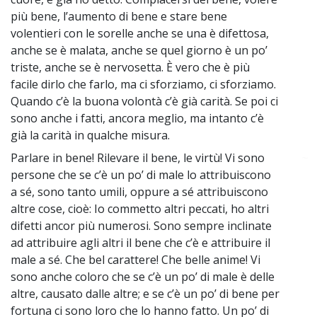
più bene, l’aumento di bene e stare bene
volentieri con le sorelle anche se una è difettosa,
anche se è malata, anche se quel giorno è un po’
triste, anche se è nervosetta. È vero che è più
facile dirlo che farlo, ma ci sforziamo, ci sforziamo.
Quando c’è la buona volontà c’è già carità. Se poi ci
sono anche i fatti, ancora meglio, ma intanto c’è
già la carità in qualche misura.
Parlare in bene! Rilevare il bene, le virtù! Vi sono
~
persone che se c’è un po’ di male lo attribuiscono
a sé, sono tanto umili, oppure a sé attribuiscono
altre cose, cioè: Io commetto altri peccati, ho altri
difetti ancor più numerosi. Sono sempre inclinate
ad attribuire agli altri il bene che c’è e attribuire il
male a sé. Che bel carattere! Che belle anime! Vi
sono anche coloro che se c’è un po’ di male è delle
altre, causato dalle altre; e se c’è un po’ di bene per
fortuna ci sono loro che lo hanno fatto. Un po’ di