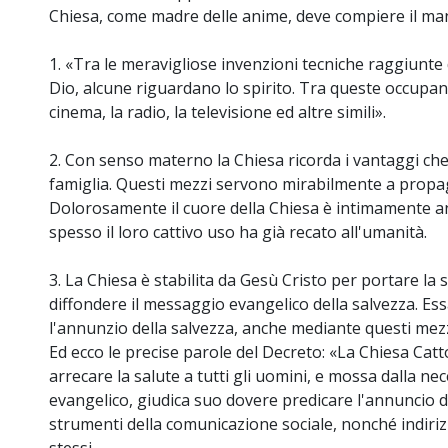
Chiesa, come madre delle anime, deve compiere il man
1. «Tra le meravigliose invenzioni tecniche raggiunte
Dio, alcune riguardano lo spirito. Tra queste occupan
cinema, la radio, la televisione ed altre simili».
2. Con senso materno la Chiesa ricorda i vantaggi c
famiglia. Questi mezzi servono mirabilmente a propaga
Dolorosamente il cuore della Chiesa è intimamente a
spesso il loro cattivo uso ha già recato all'umanità.
3. La Chiesa è stabilita da Gesù Cristo per portare la s
diffondere il messaggio evangelico della salvezza. Es
l'annunzio della salvezza, anche mediante questi mezzi
Ed ecco le precise parole del Decreto: «La Chiesa Catto
arrecare la salute a tutti gli uomini, e mossa dalla ne
evangelico, giudica suo dovere predicare l'annuncio d
strumenti della comunicazione sociale, nonché indirizz