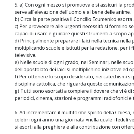
5. a) Con ogni mezzo si promuova e si assicuri la prod
serve all'elevazione dell'uomo e al bene delle anime.
b) Circa la parte positiva il Concilio Ecumenico esort
c) Per provvedere alle urgenti necessità si formino senz
capaci di usare e guidare questi strumenti a scopo ap
d) Principalmente preparare i laici nella tecnica nella 
moltiplicando scuole e istituti per la redazione, per i 
televisive.
e) Nelle scuole di ogni grado, nei Seminari, nelle scuol
dell'apostolato dei laici si moltiplichino iniziative ed 
f) Per ottenere lo scopo desiderato, nei catechismi si 
disciplina cattolica, che riguarda queste comunicazioni
g) Tutti sono esortati a compiere il dovere che vi è di 
periodici, cinema, stazioni e programmi radiofonici e tele
6. Ad incrementare il multiforme spirito della Chiesa, n
celebri ogni anno una giornata «nella quale i fedeli ve
si esorti alla preghiera e alla contribuzione con offert