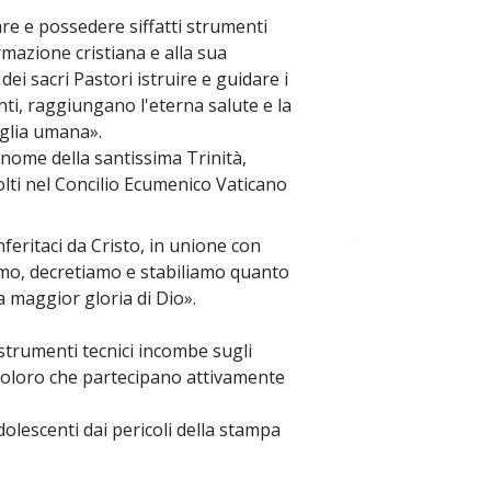
are e possedere siffatti strumenti
ormazione cristiana e alla sua
dei sacri Pastori istruire e guidare i
nti, raggiungano l'eterna salute e la
iglia umana».
nome della santissima Trinità,
ccolti nel Concilio Ecumenico Vaticano
feritaci da Cristo, in unione con
~
viamo, decretiamo e stabiliamo quanto
 maggior gloria di Dio».
 strumenti tecnici incombe sugli
tti coloro che partecipano attivamente
dolescenti dai pericoli della stampa