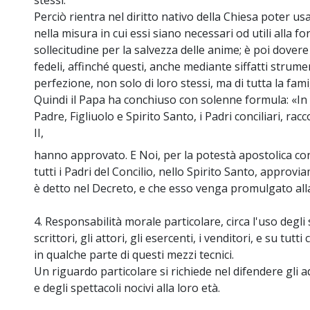
stessi.
Perciò rientra nel diritto nativo della Chiesa poter us
nella misura in cui essi siano necessari od utili alla f
sollecitudine per la salvezza delle anime; è poi dovere 
fedeli, affinché questi, anche mediante siffatti strume
perfezione, non solo di loro stessi, ma di tutta la fam
Quindi il Papa ha conchiuso con solenne formula: «In 
Padre, Figliuolo e Spirito Santo, i Padri conciliari, ra
II,
hanno approvato. E Noi, per la potestà apostolica con
tutti i Padri del Concilio, nello Spirito Santo, appro
è detto nel Decreto, e che esso venga promulgato alla
4. Responsabilità morale particolare, circa l'uso degli
scrittori, gli attori, gli esercenti, i venditori, e su tu
in qualche parte di questi mezzi tecnici.
Un riguardo particolare si richiede nel difendere gli a
e degli spettacoli nocivi alla loro età.