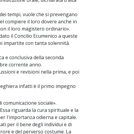
predicazione
orale, dichiarata d'alta
 dei tempi, vuole che si prevengano
 nel compiere il loro dovere anche in
n il loro magistero ordinario».
idato il Concilio Ecumenico a queste
i impartite con tanta solennità.
a e conclusiva della seconda
mbre corrente anno.
ssioni e revisioni nella prima, e poi
reghiera infatti è il primo impegno
 di comunicazione sociale».
~
Essa riguarda la cura spirituale e la
er l'importanza odierna e capitale.
i per il bene degli individui e di
errore e del perverso costume. La