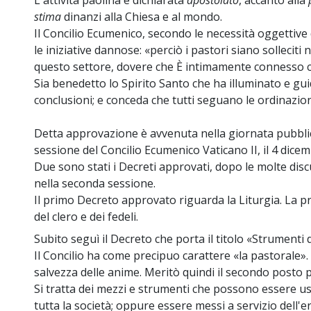
L'attività paolina è dichiarata
apostolato
, accanto alla
stima
dinanzi alla Chiesa e al mondo.
Il Concilio Ecumenico, secondo le necessità oggettive
le iniziative dannose: «perciò i pastori siano solleciti
questo settore, dovere che È intimamente connesso co
Sia benedetto lo Spirito Santo che ha illuminato e gu
conclusioni; e conceda che tutti seguano le ordinazion
Detta approvazione è avvenuta nella giornata pubblic
sessione del Concilio Ecumenico Vaticano II, il 4 dice
Due sono stati i Decreti approvati, dopo le molte discu
nella seconda sessione.
Il primo Decreto approvato riguarda la Liturgia. La p
del clero e dei fedeli.
Subito seguì il Decreto che porta il titolo «Strumenti
Il Concilio ha come precipuo carattere «la pastorale». 
salvezza delle anime. Meritò quindi il secondo posto p
Si tratta dei mezzi e strumenti che possono essere usat
tutta la società; oppure essere messi a servizio dell'