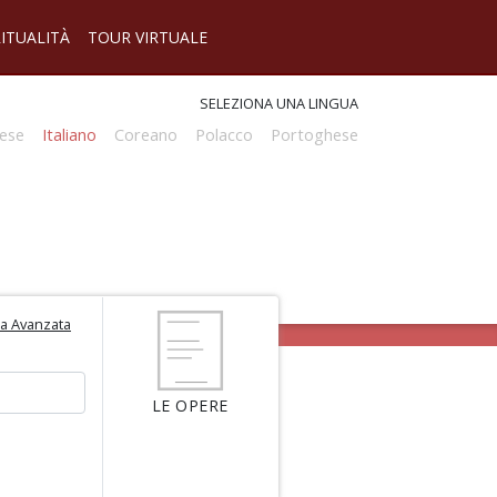
RITUALITÀ
TOUR VIRTUALE
SELEZIONA UNA LINGUA
ese
Italiano
Coreano
Polacco
Portoghese
ca Avanzata
LE OPERE