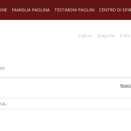
ONE
FAMIGLIA PAOLINA
TESTIMONI PAOLINI
CENTRO DI SPI
Inglese
Spagnolo
Franc
eo
Ricer