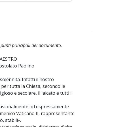
~
i punti principali del documento.
MAESTRO
ostolato Paolino
olennità. Infatti il nostro
per tutta la Chiesa, secondo le
ioso e secolare, il laicato e tutti i
occasionalmente od espressamente.
Ecumenico Vaticano II, rappresentante
, stabilì».