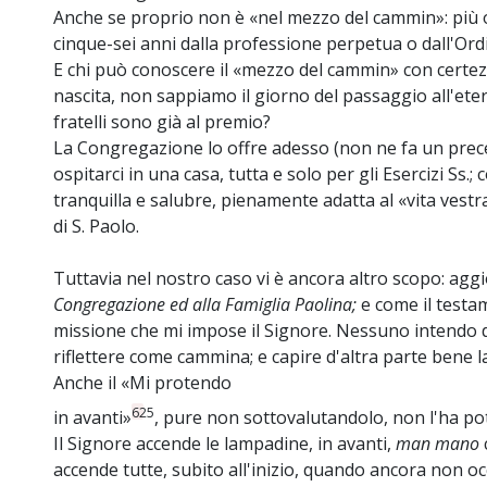
Anche se proprio non è «nel mezzo del cammin»: più 
cinque-sei anni dalla professione perpetua o dall'Ord
E chi può conoscere il «mezzo del cammin» con certez
nascita, non sappiamo il giorno del passaggio all'eter
fratelli sono già al premio?
La Congregazione lo offre adesso (non ne fa un prec
ospitarci in una casa, tutta e solo per gli Esercizi Ss.;
tranquilla e salubre, pienamente adatta al «vita vest
di S. Paolo.
Tuttavia nel nostro caso vi è ancora altro scopo: a
Congregazione ed alla Famiglia Paolina;
e come il testam
missione che mi impose il Signore. Nessuno intendo di 
riflettere come cammina; e capire d'altra parte bene la
Anche il «Mi protendo
625
in avanti»
, pure non sottovalutandolo, non l'ha pot
Il Signore accende le lampadine, in avanti,
man mano
accende tutte, subito all'inizio, quando ancora non oc