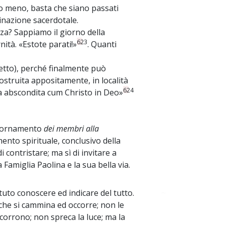
o meno, basta che siano passati
inazione sacerdotale.
za? Sappiamo il giorno della
623
nità. «Estote parati!»
. Quanti
etto), perché finalmente può
 costruita appositamente, in località
624
ra abscondita cum Christo in Deo»
ggiornamento
dei membri alla
ento spirituale, conclusivo della
contristare; ma sì di invitare a
 Famiglia Paolina e la sua bella via.
uto conoscere ed indicare del tutto.
~
che si cammina ed occorre; non le
corrono; non spreca la luce; ma la