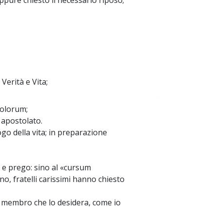
eppure chiesto il necessario riposo;
 Verità e Vita;
~
tolorum;
 apostolato.
ilogo della vita; in preparazione
o e prego: sino al «cursum
o, fratelli carissimi hanno chiesto
 membro che lo desidera, come io