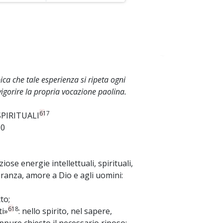
~
pica che tale esperienza si ripeta ogni
nvigorire la propria vocazione paolina.
617
SPIRITUALI
60
iose energie intellettuali, spirituali,
peranza, amore a Dio e agli uomini:
to;
618
ti»
: nello spirito, nel sapere,