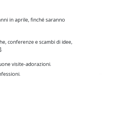
nni in aprile, finché saranno
che, conferenze e scambi di idee,
].
uone visite-adorazioni.
fessioni.
~