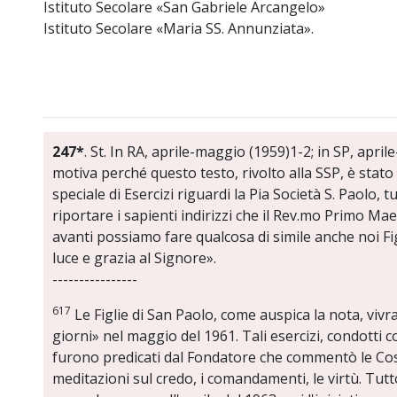
Istituto Secolare «San Gabriele Arcangelo»
Istituto Secolare «Maria SS. Annunziata».
247*
. St. In RA, aprile-maggio (1959)1-2; in SP, apr
motiva perché questo testo, rivolto alla SSP, è stat
speciale di Esercizi riguardi la Pia Società S. Paolo
riportare i sapienti indirizzi che il Rev.mo Primo Mae
avanti possiamo fare qualcosa di simile anche noi F
luce e grazia al Signore».
----------------
617
Le Figlie di San Paolo, come auspica la nota, vivra
giorni» nel maggio del 1961. Tali esercizi, condotti c
furono predicati dal Fondatore che commentò le Cost
meditazioni sul credo, i comandamenti, le virtù. Tut