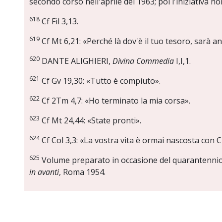
secondo corso nell'aprile del 1963; poi l'iniziativa n
618
Cf Fil 3,13.
619
Cf Mt 6,21: «Perché là dov'è il tuo tesoro, sarà an
620
DANTE ALIGHIERI,
Divina Commedia
I,I,1.
621
Cf Gv 19,30: «Tutto è compiuto».
622
Cf 2Tm 4,7: «Ho terminato la mia corsa».
623
Cf Mt 24,44: «State pronti».
624
Cf Col 3,3: «La vostra vita è ormai nascosta con Cr
625
Volume preparato in occasione del quarantennio d
in avanti
, Roma 1954.