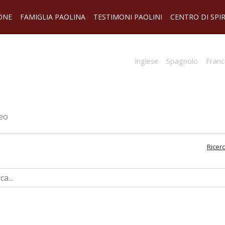
ONE
FAMIGLIA PAOLINA
TESTIMONI PAOLINI
CENTRO DI SPI
Inglese
Spagnolo
Franc
eo
Ricer