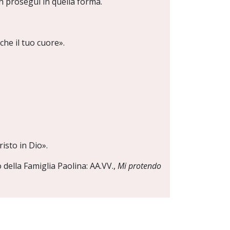
on proseguì in quella forma.
che il tuo cuore».
isto in Dio».
ella Famiglia Paolina: AA.VV.,
Mi protendo