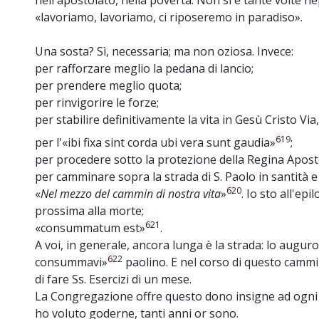
nell'apostolato, nella povertà. Non si è tante volte n
«lavoriamo, lavoriamo, ci riposeremo in paradiso».
Una sosta? Sì, necessaria; ma non oziosa. Invece:
per rafforzare meglio la pedana di lancio;
per prendere meglio quota;
per rinvigorire le forze;
per stabilire definitivamente la vita in Gesù Cristo Via,
619
per l'«ibi fixa sint corda ubi vera sunt gaudia»
;
per procedere sotto la protezione della Regina Apos
per camminare sopra la strada di S. Paolo in santità e
620
«
Nel mezzo del cammin di nostra vita
»
. Io sto all'ep
prossima alla morte;
621
«consummatum est»
.
A voi, in generale, ancora lunga è la strada: lo augur
622
consummavi»
paolino. E nel corso di questo cammin
di fare Ss. Esercizi di un mese.
La Congregazione offre questo dono insigne ad ogni
ho voluto goderne, tanti anni or sono.