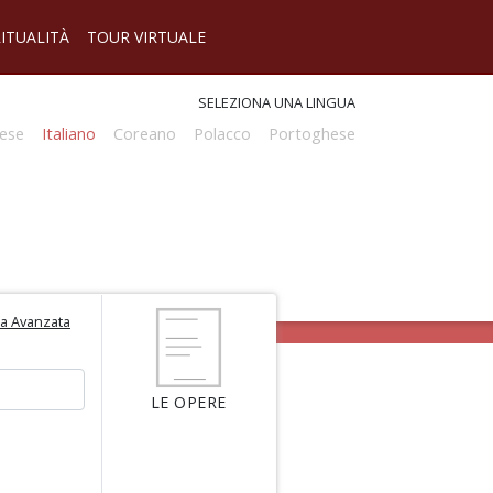
RITUALITÀ
TOUR VIRTUALE
SELEZIONA UNA LINGUA
ese
Italiano
Coreano
Polacco
Portoghese
ca Avanzata
LE OPERE