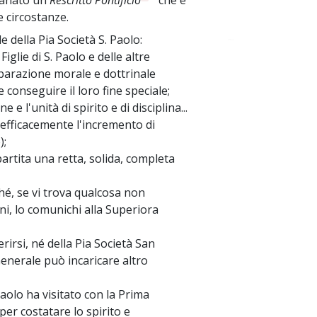
emanato un
Rescritto Pontificio
che è
e circostanze.
e della Pia Società S. Paolo:
~
 Figlie di S. Paolo e delle altre
eparazione morale e dottrinale
e conseguire il loro fine speciale;
 l'unità di spirito e di disciplina...
efficacemente l'incremento di
);
partita una retta, solida, completa
ché, se vi trova qualcosa non
ni, lo comunichi alla Superiora
irsi, né della Pia Società San
Generale può incaricare altro
Paolo ha visitato con la Prima
per costatare lo spirito e