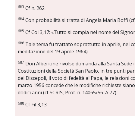
683
Cf n. 262.
684
Con probabilità si tratta di Angela Maria Boffi (c
685
Cf Col 3,17: «Tutto si compia nel nome del Signor
686
Tale tema fu trattato soprattutto in aprile, nel co
meditazione del 19 aprile 1964).
687
Don Alberione rivolse domanda alla Santa Sede i
Costituzioni della Società San Paolo, in tre punti par
dei Discepoli, il voto di fedeltà al Papa, le relazioni c
marzo 1956 concede che le modifiche richieste siano
dodici anni (cf SCRIS, Prot. n. 14065/56. A 77).
688
Cf Fil 3,13.