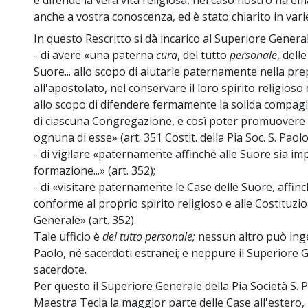
e difende la vera vita religiosa, nel caso nostro ha 
anche a vostra conoscenza, ed è stato chiarito in vari
In questo Rescritto si dà incarico al Superiore General
- di avere «una paterna
cura
, del tutto
personale
, delle
Suore... allo scopo di aiutarle paternamente nella pr
all'apostolato, nel conservare il loro spirito religioso 
allo scopo di difendere fermamente la solida compagine e
di ciascuna Congregazione, e così poter promuovere 
ognuna di esse» (art. 351 Costit. della Pia Soc. S. Paolo
- di vigilare «paternamente affinché alle Suore sia im
formazione...» (art. 352);
- di «visitare paternamente le Case delle Suore, affin
conforme al proprio spirito religioso e alle Costituzio
Generale» (art. 352).
Tale ufficio è
del tutto personale;
nessun altro può inger
Paolo, né sacerdoti estranei; e neppure il Superiore 
sacerdote.
Per questo il Superiore Generale della Pia Società S. 
Maestra Tecla la maggior parte delle Case all'estero, 