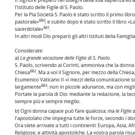
Il Signore preparò nei disegni della sua sapienza ed a
l'Istituto delle Figlie di S. Paolo.
Per la Pia Società S. Paolo è stato scritto il primo lib
680
pastorale»
; e subito dopo è stato scritto il libro «
681
sacerdotale»
.
In altri modi Dio preparò gli altri Istituti della Famigli
Considerate:
a)
La grande vocazione delle Figlie di S. Paolo
.
S. Paolo, scrivendo ai Corinti, ammoniva che la donn
682
Chiesa
. Ma a voi il Signore, per mezzo della Chiesa
Ecumenico Vaticano II «I mezzi della comunicazione soc
683
largamente
: non in piccole adunanze, ma con migliaia
Portate la parola di Dio: mediante la redazione, la tec
sempre più e sempre meglio.
b) Ogni donna capace può fare qualcosa; ma
le Figlie
l'apostolato che impegna tutte le forze, secondo i don
Ora siete arrivate a tutti i continenti: Europa, Asia, A
Religiose, e attività apostoliche. La vostra parola ri