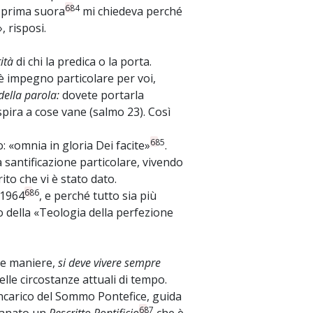
684
 prima suora
mi chiedeva perché
 risposi.
ità
di chi la predica o la porta.
 è impegno particolare per voi,
ella parola:
dovete portarla
ira a cose vane (salmo 23). Così
685
o: «omnia in gloria Dei facite»
.
 la santificazione particolare, vivendo
ito che vi è stato dato.
686
 1964
, e perché tutto sia più
 della «Teologia della perfezione
ie maniere,
si deve vivere sempre
elle circostanze attuali di tempo.
incarico del Sommo Pontefice, guida
687