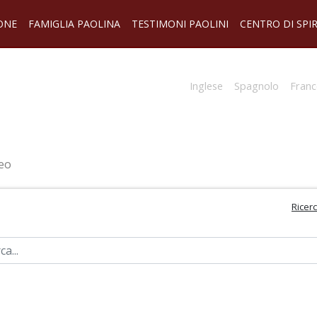
ONE
FAMIGLIA PAOLINA
TESTIMONI PAOLINI
CENTRO DI SPI
Inglese
Spagnolo
Franc
eo
Ricer