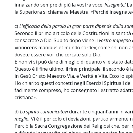
innalzando sempre di più la vostra voce.
Insegnate!
La
la Superiora si chiamava Maestra. «Perché insegnate»,
c)
L'efficacia della parola in gran parte dipende dalla sant
Secondo il primo articolo delle Costituzioni la santità
consacrate a Dio. Subito dopo viene il
vostro impegno d
«innocens manibus et mundo corde»; come chi non asp
dovete essere voi, che cercate solo Dio.
E non vi si può dare di meglio di quanto vi è stato dat
Questo è il fine ultimo, il fine principale; il secondo è
in Gesù Cristo Maestro Via, e Verità e Vita. Ecco lo spir
Ho chiarito questi concetti negli Esercizi Spirituali del
facilmente compreso, ho consegnato l'estratto adatto
cristiana».
d)
Lo spirito comunicatovi
durante cinquant’anni in var
meglio.
Vi è il pericolo di deviazioni, particolarmente n
Perciò la Sacra Congregazione dei Religiosi che, per 