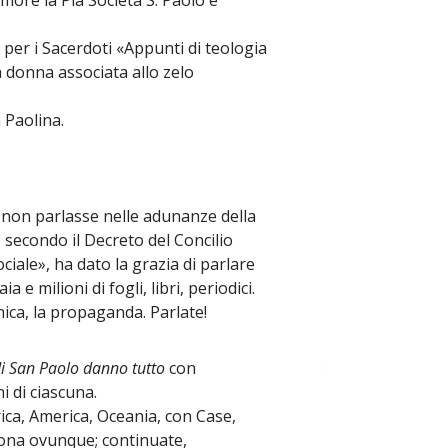
more la Pia Società S. Paolo e
ro per i Sacerdoti «Appunti di teologia
La donna associata allo zelo
a Paolina.
a non parlasse nelle adunanze della
, secondo il Decreto del Concilio
iale», ha dato la grazia di parlare
 e milioni di fogli, libri, periodici.
nica, la propaganda. Parlate!
 di San Paolo danno tutto
con
~
i di ciascuna.
frica, America, Oceania, con Case,
suona ovunque; continuate,