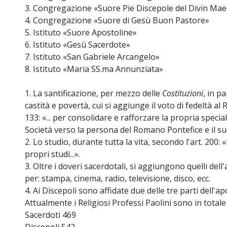
3. Congregazione «Suore Pie Discepole del Divin Mae
4. Congregazione «Suore di Gesù Buon Pastore»
5. Istituto «Suore Apostoline»
6. Istituto «Gesù Sacerdote»
7. Istituto «San Gabriele Arcangelo»
8. Istituto «Maria SS.ma Annunziata»
1. La santificazione, per mezzo delle
Costituzioni
, in p
castità e povertà, cui si aggiunge il voto di fedeltà a
133: «... per consolidare e rafforzare la propria specia
Società verso la persona del Romano Pontefice e il s
2. Lo studio, durante tutta la vita, secondo l'art. 200: 
propri studi...».
3. Oltre i doveri sacerdotali, si aggiungono quelli del
per: stampa, cinema, radio, televisione, disco, ecc.
4. Ai Discepoli sono affidate due delle tre parti dell'a
Attualmente i Religiosi Professi Paolini sono in totale 1
Sacerdoti 469