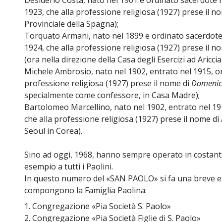
Desiderio Costa, nato nel 1901 e ordinato sacerdote 
1923, che alla professione religiosa (1927) prese il n
Provinciale della Spagna);
Torquato Armani, nato nel 1899 e ordinato sacerdote
1924, che alla professione religiosa (1927) prese il n
(ora nella direzione della Casa degli Esercizi ad Ariccia
Michele Ambrosio, nato nel 1902, entrato nel 1915, or
professione religiosa (1927) prese il nome di
Domeni
specialmente come confessore, in Casa Madre);
Bartolomeo Marcellino, nato nel 1902, entrato nel 19
che alla professione religiosa (1927) prese il nome di
Seoul in Corea).
Sino ad oggi, 1968, hanno sempre operato in costant
esempio a tutti i Paolini.
In questo numero del «SAN PAOLO» si fa una breve espo
compongono la Famiglia Paolina:
1. Congregazione «Pia Società S. Paolo»
2. Congregazione «Pia Società Figlie di S. Paolo»