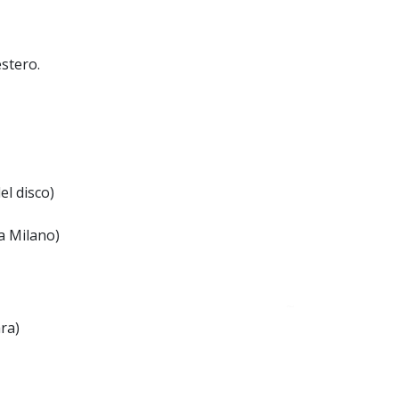
estero.
el disco)
a Milano)
~
ra)