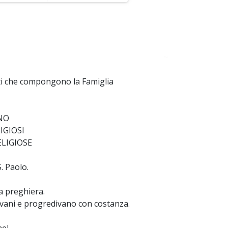
~
uti che compongono la Famiglia
NO
IGIOSI
ELIGIOSE
. Paolo.
ta preghiera.
iovani e progredivano con costanza.