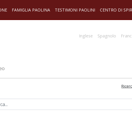
ONE
FAMIGLIA PAOLINA
TESTIMONI PAOLINI
CENTRO DI SPI
Inglese
Spagnolo
Franc
eo
Ricer