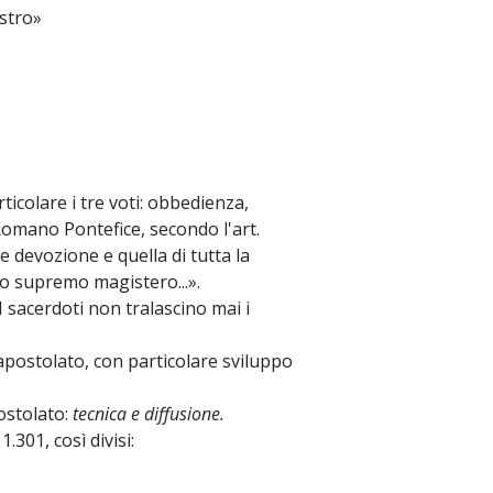
stro»
articolare i tre voti: obbedienza,
l Romano Pontefice, secondo l'art.
le devozione e quella di tutta la
uo supremo magistero...».
«I sacerdoti non tralascino mai i
l'apostolato, con particolare sviluppo
postolato:
tecnica e diffusione.
.301, così divisi: