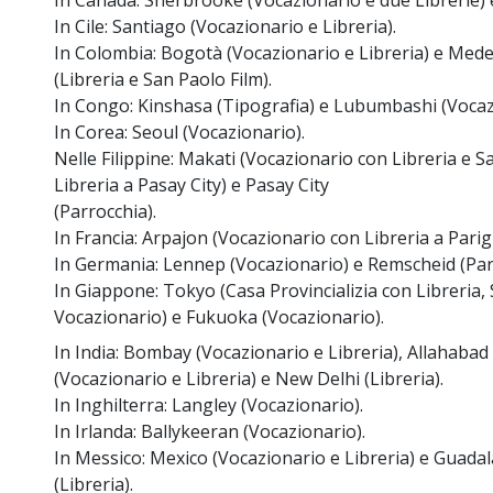
In Canadà: Sherbrooke (Vocazionario e due Librerie) e
In Cile: Santiago (Vocazionario e Libreria).
In Colombia: Bogotà (Vocazionario e Libreria) e Mede
(Libreria e San Paolo Film).
In Congo: Kinshasa (Tipografia) e Lubumbashi (Vocaz
In Corea: Seoul (Vocazionario).
Nelle Filippine: Makati (Vocazionario con Libreria e S
Libreria a Pasay City) e Pasay City
(Parrocchia).
In Francia: Arpajon (Vocazionario con Libreria a Parigi
In Germania: Lennep (Vocazionario) e Remscheid (Par
In Giappone: Tokyo (Casa Provincializia con Libreria, 
Vocazionario) e Fukuoka (Vocazionario).
In India: Bombay (Vocazionario e Libreria), Allahabad
(Vocazionario e Libreria) e New Delhi (Libreria).
In Inghilterra: Langley (Vocazionario).
In Irlanda: Ballykeeran (Vocazionario).
In Messico: Mexico (Vocazionario e Libreria) e Guadal
(Libreria).