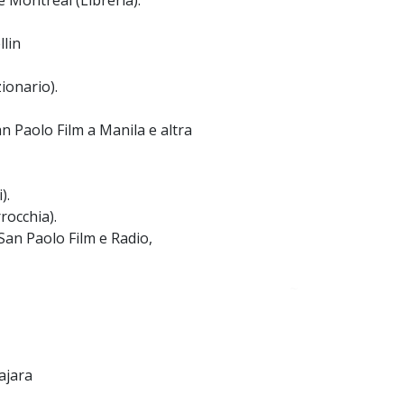
 Montreal (Libreria).
llin
ionario).
an Paolo Film a Manila e altra
).
rocchia).
San Paolo Film e Radio,
~
ajara