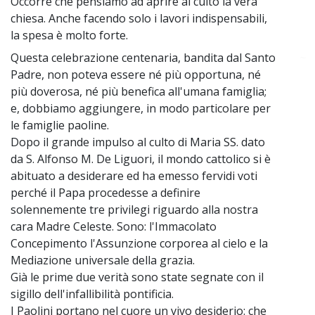
Occorre che pensiamo ad aprire al culto la vera
chiesa. Anche facendo solo i lavori indispensabili,
la spesa è molto forte.
Questa celebrazione centenaria, bandita dal Santo
~
Padre, non poteva essere né più opportuna, né
più doverosa, né più benefica all'umana famiglia;
e, dobbiamo aggiungere, in modo particolare per
le famiglie paoline.
Dopo il grande impulso al culto di Maria SS. dato
da S. Alfonso M. De Liguori, il mondo cattolico si è
abituato a desiderare ed ha emesso fervidi voti
perché il Papa procedesse a definire
solennemente tre privilegi riguardo alla nostra
cara Madre Celeste. Sono: l'Immacolato
Concepimento l'Assunzione corporea al cielo e la
Mediazione universale della grazia.
Già le prime due verità sono state segnate con il
sigillo dell'infallibilità pontificia.
I Paolini portano nel cuore un vivo desiderio: che