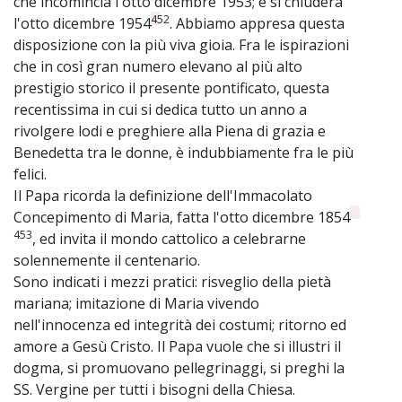
che incomincia l'otto dicembre 1953; e si chiuderà
452
l'otto dicembre 1954
. Abbiamo appresa questa
disposizione con la più viva gioia. Fra le ispirazioni
che in così gran numero elevano al più alto
prestigio storico il presente pontificato, questa
recentissima in cui si dedica tutto un anno a
rivolgere lodi e preghiere alla Piena di grazia e
Benedetta tra le donne, è indubbiamente fra le più
felici.
Il Papa ricorda la definizione dell'Immacolato
Concepimento di Maria, fatta l'otto dicembre 1854
453
, ed invita il mondo cattolico a celebrarne
solennemente il centenario.
Sono indicati i mezzi pratici: risveglio della pietà
mariana; imitazione di Maria vivendo
nell'innocenza ed integrità dei costumi; ritorno ed
amore a Gesù Cristo. Il Papa vuole che si illustri il
dogma, si promuovano pellegrinaggi, si preghi la
SS. Vergine per tutti i bisogni della Chiesa.