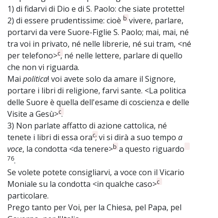
1) di fidarvi di Dio e di S. Paolo: che siate protette!
b
2) di essere prudentissime: cioè
vivere, parlare,
portarvi da vere Suore-Figlie S. Paolo; mai, mai, né
tra voi in privato, né nelle librerie, né sui tram, <né
c
per telefono>
, né nelle lettere, parlare di quello
che non vi riguarda.
Mai
politica
! voi avete solo da amare il Signore,
portare i libri di religione, farvi sante. <La politica
delle Suore è quella dell'esame di coscienza e delle
c
Visite a Gesù>
.
3) Non parlate affatto di azione cattolica, né
c
tenete i libri di essa ora
; vi si dirà a suo tempo
a
b
voce
, la condotta <da tenere>
a questo riguardo
76
.
Se volete potete consigliarvi, a voce con il Vicario
c
Moniale su la condotta <in qualche caso>
particolare.
Prego tanto per Voi, per la Chiesa, pel Papa, pel