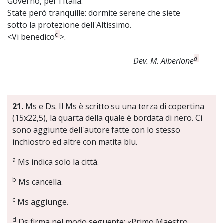
Governo, per l'Italia.
State però tranquille: dormite serene che siete
sotto la protezione dell'Altissimo.
c
<Vi benedico
>.
d
Dev. M. Alberione
21.
Ms e Ds. Il Ms è scritto su una terza di copertina
(15x22,5), la quarta della quale è bordata di nero. Ci
sono aggiunte dell'autore fatte con lo stesso
inchiostro ed altre con matita blu.
a
Ms indica solo la città.
b
Ms cancella.
c
Ms aggiunge.
d
Ds firma nel modo seguente: «Primo Maestro