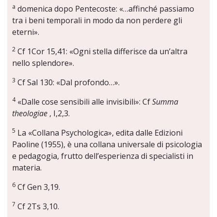
a
domenica dopo Pentecoste: «…affinché passiamo
tra i beni temporali in modo da non perdere gli
eterni».
2
Cf 1Cor 15,41: «Ogni stella differisce da un’altra
nello splendore».
3
Cf Sal 130: «Dal profondo…».
4
«Dalle cose sensibili alle invisibili»: Cf
Summa
theologiae
, I,2,3.
5
La «Collana Psychologica», edita dalle Edizioni
Paoline (1955), è una collana universale di psicologia
e pedagogia, frutto dell’esperienza di specialisti in
materia.
6
Cf Gen 3,19.
7
Cf 2Ts 3,10.