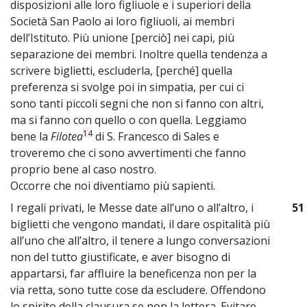
disposizioni alle loro figliuole e i superiori della
Società San Paolo ai loro figliuoli, ai membri
dell’Istituto. Più unione [perciò] nei capi, più
separazione dei membri. Inoltre quella tendenza a
scrivere biglietti, escluderla, [perché] quella
preferenza si svolge poi in simpatia, per cui ci
sono tanti piccoli segni che non si fanno con altri,
ma si fanno con quello o con quella. Leggiamo
14
bene la
Filotea
di S. Francesco di Sales e
troveremo che ci sono avvertimenti che fanno
proprio bene al caso nostro.
Occorre che noi diventiamo più sapienti.
I regali privati, le Messe date all’uno o all’altro, i
51
biglietti che vengono mandati, il dare ospitalità più
all’uno che all’altro, il tenere a lungo conversazioni
non del tutto giustificate, e aver bisogno di
appartarsi, far affluire la beneficenza non per la
via retta, sono tutte cose da escludere. Offendono
lo spirito della clausura se non la lettera. Evitare