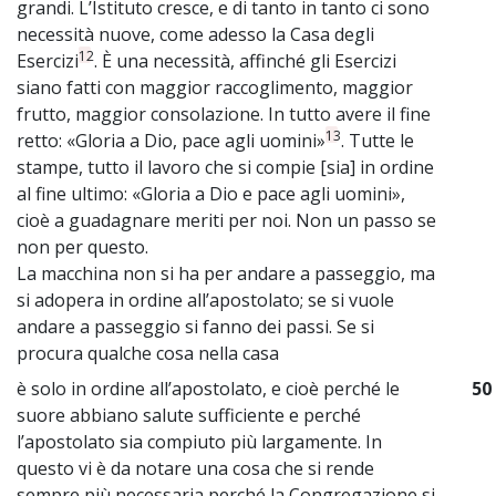
grandi. L’Istituto cresce, e di tanto in tanto ci sono
necessità nuove, come adesso la Casa degli
12
Esercizi
. È una necessità, affinché gli Esercizi
siano fatti con maggior raccoglimento, maggior
frutto, maggior consolazione. In tutto avere il fine
13
retto: «Gloria a Dio, pace agli uomini»
. Tutte le
stampe, tutto il lavoro che si compie [sia] in ordine
al fine ultimo: «Gloria a Dio e pace agli uomini»,
cioè a guadagnare meriti per noi. Non un passo se
non per questo.
La macchina non si ha per andare a passeggio, ma
si adopera in ordine all’apostolato; se si vuole
andare a passeggio si fanno dei passi. Se si
procura qualche cosa nella casa
è solo in ordine all’apostolato, e cioè perché le
50
suore abbiano salute sufficiente e perché
l’apostolato sia compiuto più largamente. In
questo vi è da notare una cosa che si rende
sempre più necessaria perché la Congregazione si