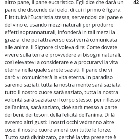
altro pane, il pane eucaristico. Egli dice che darà un
42
pane che discende dal cielo, di cui il primo è figura.
E istituirà l’Eucaristia stessa, servendosi del pane e
del vino e, usando mezzi naturali per produrre
effetti soprannaturali, infonderà in tali mezzi la
grazia, che poi attraverso essi verrà comunicata
alle anime. Il Signore ci voleva dire: Come dovete
vivere sulla terra e provvedere ai bisogni naturali,
così elevatevi a considerare e a procurarvi la vita
eterna nella quale sarete saziati. Il pane che vi
darò vi comunicherà la vita eterna. In paradiso
saremo saziati: tutta la nostra mente sarà saziata,
tutto il nostro cuore sarà saziato, tutta la nostra
volontà sarà saziata e il corpo stesso, per riflesso
dell’anima, sarà saziato, cioè sarà messo a parte
dei beni, dei tesori, della felicità dell’anima. Di là
avremo altri gusti: i nostri occhi vedranno altre
cose, il nostro cuore amerà con tutte le forze.
Tutto sarà divinizzato, perché la vita presente è