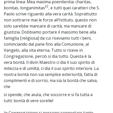
prima linea: Mea maxima poenitentia: charitas,
17
bonitas, longanimitas
, e tutti quei caratteri che S.
Paolo scrive riguardo alla vera carità. Soprattutto
non sottrarre mai le forze all’Istituto, questo non
solo sarebbe mancare di carità, ma mancare di
giustizia. Dobbiamo portare il massimo bene alla
famiglia [religiosa] da cui riceviamo tutti i beni,
cominciando dal pane fino alla Comunione, al
Vangelo, alla vita eterna. Tutto si riceve in
Congregazione, perciò si dia tutto. Questa è la
vera bontà. Il divin Maestro ci dia il suo spirito di
mitezza e di umiltà, ci dia il suo spirito interiore. La
nostra bontà non sia semplice esteriorità, fatta di
complimenti e di sorrisi, ma sia la bontà che salva,
che
si spende, che aiuta, che soccorre e si fa tutta a
~
tutti: bontà di vere sorelle!
In Congregazione si possono sopportare tante