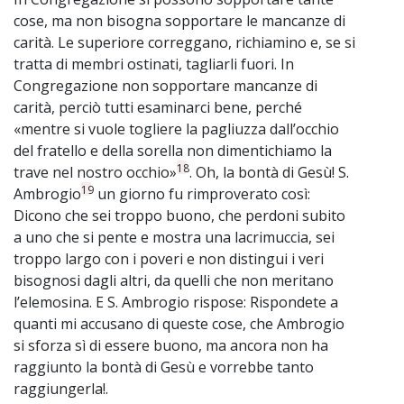
cose, ma non bisogna sopportare le mancanze di
carità. Le superiore correggano, richiamino e, se si
tratta di membri ostinati, tagliarli fuori. In
Congregazione non sopportare mancanze di
carità, perciò tutti esaminarci bene, perché
«mentre si vuole togliere la pagliuzza dall’occhio
del fratello e della sorella non dimentichiamo la
18
trave nel nostro occhio»
. Oh, la bontà di Gesù! S.
19
Ambrogio
un giorno fu rimproverato così:
Dicono che sei troppo buono, che perdoni subito
a uno che si pente e mostra una lacrimuccia, sei
troppo largo con i poveri e non distingui i veri
bisognosi dagli altri, da quelli che non meritano
l’elemosina. E S. Ambrogio rispose: Rispondete a
quanti mi accusano di queste cose, che Ambrogio
si sforza sì di essere buono, ma ancora non ha
raggiunto la bontà di Gesù e vorrebbe tanto
raggiungerla!.