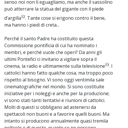
senso noi non li eguagliamo, ma anche il sassolino
può atterrare la statua del gigante con il piede
12
d’argilla
. Tante cose si erigono contro il bene,
~
ma hanno i piedi di creta...
Perché il santo Padre ha costituito questa
Commissione pontificia di cui ha nominato i
membri, e perché vuole che operi? Da anni gli
ultimi Pontefici ci invitano a vigilare sopra il
13
cinema, la radio e ultimamente sulla televisione
. I
cattolici hanno fatto qualche cosa, ma troppo poco
rispetto al bisogno. Vi sono oggi ventimila sale
cinematografiche nel mondo. Si sono costituite
iniziative per i noleggi e anche per la produzione;
vi sono stati tanti tentativi e riunioni di cattolici.
Molti di questi si obbligano ad astenersi da
spettacoli non buoni e a favorire quelli buoni. Ma
intanto si producono annualmente quasi tremila
pellicole e di queste, quante se ne possono