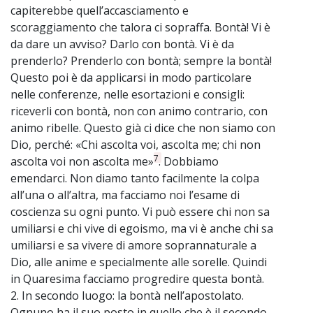
capiterebbe quell’accasciamento e
scoraggiamento che talora ci sopraffa. Bontà! Vi è
da dare un avviso? Darlo con bontà. Vi è da
prenderlo? Prenderlo con bontà; sempre la bontà!
Questo poi è da applicarsi in modo particolare
nelle conferenze, nelle esortazioni e consigli:
riceverli con bontà, non con animo contrario, con
animo ribelle. Questo già ci dice che non siamo con
Dio, perché: «Chi ascolta voi, ascolta me; chi non
7
ascolta voi non ascolta me»
. Dobbiamo
emendarci. Non diamo tanto facilmente la colpa
all’una o all’altra, ma facciamo noi l’esame di
coscienza su ogni punto. Vi può essere chi non sa
umiliarsi e chi vive di egoismo, ma vi è anche chi sa
umiliarsi e sa vivere di amore soprannaturale a
Dio, alle anime e specialmente alle sorelle. Quindi
in Quaresima facciamo progredire questa bontà.
2. In secondo luogo: la bontà nell’apostolato.
Ognuno ha il suo posto in quello che è il secondo