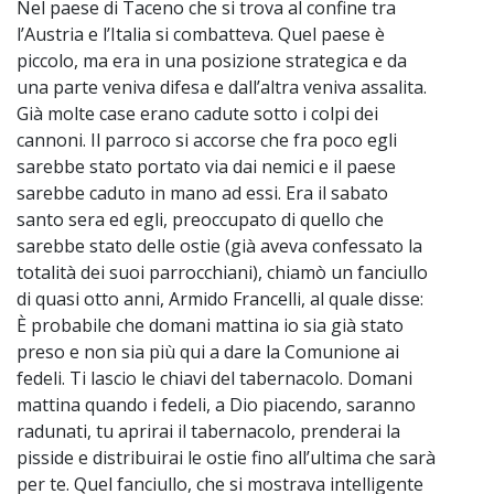
Nel paese di Taceno che si trova al confine tra
l’Austria e l’Italia si combatteva. Quel paese è
piccolo, ma era in una posizione strategica e da
una parte veniva difesa e dall’altra veniva assalita.
Già molte case erano cadute sotto i colpi dei
cannoni. Il parroco si accorse che fra poco egli
sarebbe stato portato via dai nemici e il paese
sarebbe caduto in mano ad essi. Era il sabato
santo sera ed egli, preoccupato di quello che
sarebbe stato delle ostie (già aveva confessato la
totalità dei suoi parrocchiani), chiamò un fanciullo
di quasi otto anni, Armido Francelli, al quale disse:
È probabile che domani mattina io sia già stato
preso e non sia più qui a dare la Comunione ai
fedeli. Ti lascio le chiavi del tabernacolo. Domani
mattina quando i fedeli, a Dio piacendo, saranno
radunati, tu aprirai il tabernacolo, prenderai la
pisside e distribuirai le ostie fino all’ultima che sarà
per te. Quel fanciullo, che si mostrava intelligente