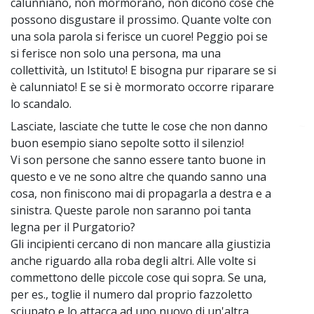
calunniano, non mormorano, non dicono cose che
possono disgustare il prossimo. Quante volte con
una sola parola si ferisce un cuore! Peggio poi se
si ferisce non solo una persona, ma una
collettività, un Istituto! E bisogna pur riparare se si
è calunniato! E se si è mormorato occorre riparare
lo scandalo.
Lasciate, lasciate che tutte le cose che non danno
~
buon esempio siano sepolte sotto il silenzio!
Vi son persone che sanno essere tanto buone in
questo e ve ne sono altre che quando sanno una
cosa, non finiscono mai di propagarla a destra e a
sinistra. Queste parole non saranno poi tanta
legna per il Purgatorio?
Gli incipienti cercano di non mancare alla giustizia
anche riguardo alla roba degli altri. Alle volte si
commettono delle piccole cose qui sopra. Se una,
per es., toglie il numero dal proprio fazzoletto
sciupato e lo attacca ad uno nuovo di un'altra,