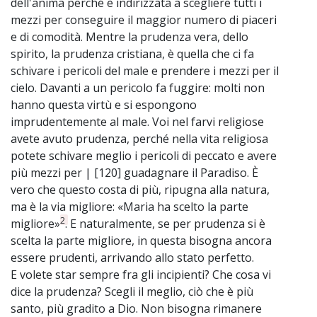
dell'anima perché è indirizzata a scegliere tutti i
mezzi per conseguire il maggior numero di piaceri
e di comodità. Mentre la prudenza vera, dello
spirito, la prudenza cristiana, è quella che ci fa
schivare i pericoli del male e prendere i mezzi per il
cielo. Davanti a un pericolo fa fuggire: molti non
hanno questa virtù e si espongono
imprudentemente al male. Voi nel farvi religiose
avete avuto prudenza, perché nella vita religiosa
potete schivare meglio i pericoli di peccato e avere
più mezzi per | [120] guadagnare il Paradiso. È
vero che questo costa di più, ripugna alla natura,
ma è la via migliore: «Maria ha scelto la parte
2
migliore»
. E naturalmente, se per prudenza si è
scelta la parte migliore, in questa bisogna ancora
essere prudenti, arrivando allo stato perfetto.
E volete star sempre fra gli incipienti? Che cosa vi
dice la prudenza? Scegli il meglio, ciò che è più
santo, più gradito a Dio. Non bisogna rimanere