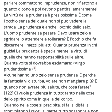
parlare commettono imprudenze, non riflettono a
quanto dicono e poi devono pentirsi amaramente!
La virtù della prudenza è preziosissima. È come
l'occhio senza del quale non si può vedere la
strada. La prudenza è anche l'occhio dello zelo.
L'uomo prudente sa pesare: Devo usare zelo e
sgridare, o attendere e tollerare? È l'occhio che fa
discernere i mezzi più atti. Quanta prudenza in chi
guida! La prudenza è specialmente la virtù di
quelle che hanno responsabilità sulle altre.
Quante volte si dovrebbe esclamare: «Virgo
4
prudentissima!»
.
Alcune hanno uno zelo senza prudenza. E perché
la fantasia vi disturba, volete non mangiare più? E
quando non avrete più salute, che cosa farete?
[122] Ci vuole prudenza in tutto: tanto nelle cose
dello spirito come in quelle del corpo.
Quando nelle cose si precipita, si fa, si disfà, si
sconvolgono i cuori, si mette tutto sossopra e non