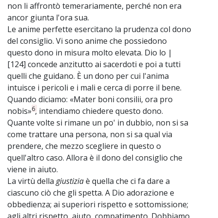
non li affrontò temerariamente, perché non era
ancor giunta l'ora sua.
Le anime perfette esercitano la prudenza col dono
del consiglio. Vi sono anime che possiedono
questo dono in misura molto elevata. Dio lo |
[124] concede anzitutto ai sacerdoti e poi a tutti
quelli che guidano. È un dono per cui l'anima
intuisce i pericoli e i mali e cerca di porre il bene.
Quando diciamo: «Mater boni consilii, ora pro
6
nobis»
, intendiamo chiedere questo dono.
Quante volte si rimane un po' in dubbio, non si sa
come trattare una persona, non si sa qual via
prendere, che mezzo scegliere in questo o
quell'altro caso. Allora è il dono del consiglio che
viene in aiuto.
La virtù della
giustizia
è quella che ci fa dare a
ciascuno ciò che gli spetta. A Dio adorazione e
obbedienza; ai superiori rispetto e sottomissione;
agli altri rispetto, aiuto, compatimento. Dobbiamo