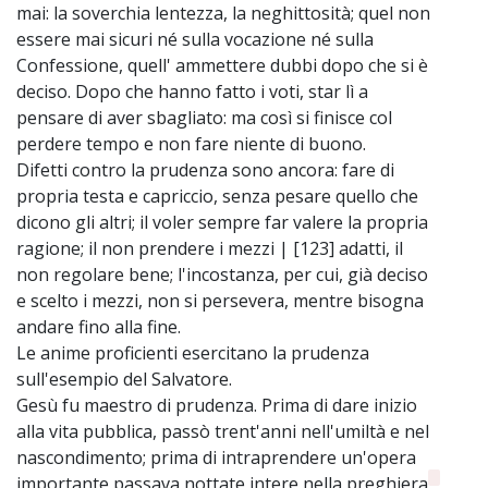
mai: la soverchia lentezza, la neghittosità; quel non
essere mai sicuri né sulla vocazione né sulla
Confessione, quell' ammettere dubbi dopo che si è
deciso. Dopo che hanno fatto i voti, star lì a
pensare di aver sbagliato: ma così si finisce col
perdere tempo e non fare niente di buono.
Difetti contro la prudenza sono ancora: fare di
propria testa e capriccio, senza pesare quello che
dicono gli altri; il voler sempre far valere la propria
ragione; il non prendere i mezzi | [123] adatti, il
non regolare bene; l'incostanza, per cui, già deciso
e scelto i mezzi, non si persevera, mentre bisogna
andare fino alla fine.
Le anime proficienti esercitano la prudenza
sull'esempio del Salvatore.
Gesù fu maestro di prudenza. Prima di dare inizio
alla vita pubblica, passò trent'anni nell'umiltà e nel
nascondimento; prima di intraprendere un'opera
importante passava nottate intere nella preghiera