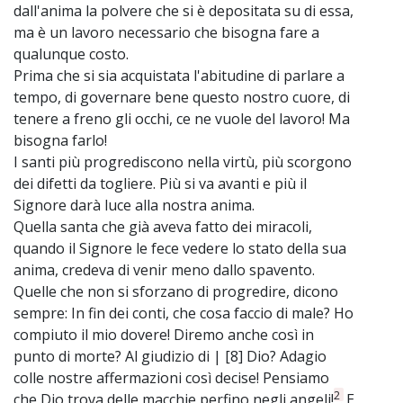
dall'anima la polvere che si è depositata su di essa,
ma è un lavoro necessario che bisogna fare a
qualunque costo.
Prima che si sia acquistata l'abitudine di parlare a
tempo, di governare bene questo nostro cuore, di
tenere a freno gli occhi, ce ne vuole del lavoro! Ma
bisogna farlo!
I santi più progrediscono nella virtù, più scorgono
dei difetti da togliere. Più si va avanti e più il
Signore darà luce alla nostra anima.
Quella santa che già aveva fatto dei miracoli,
quando il Signore le fece vedere lo stato della sua
anima, credeva di venir meno dallo spavento.
Quelle che non si sforzano di progredire, dicono
sempre: In fin dei conti, che cosa faccio di male? Ho
compiuto il mio dovere! Diremo anche così in
punto di morte? Al giudizio di | [8] Dio? Adagio
colle nostre affermazioni così decise! Pensiamo
2
che Dio trova delle macchie perfino negli angeli!
. E