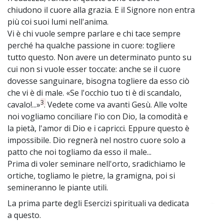
chiudono il cuore alla grazia. E il Signore non entra
più coi suoi lumi nell'anima.
Vi è chi vuole sempre parlare e chi tace sempre
perché ha qualche passione in cuore: togliere
tutto questo. Non avere un determinato punto su
cui non si vuole esser toccate: anche se il cuore
dovesse sanguinare, bisogna togliere da esso ciò
che vi è di male. «Se l'occhio tuo ti è di scandalo,
3
cavalo!...»
. Vedete come va avanti Gesù. Alle volte
noi vogliamo conciliare l'io con Dio, la comodità e
la pietà, l'amor di Dio e i capricci. Eppure questo è
impossibile. Dio regnerà nel nostro cuore solo a
patto che noi togliamo da esso il male...
Prima di voler seminare nell'orto, sradichiamo le
ortiche, togliamo le pietre, la gramigna, poi si
semineranno le piante utili.
La prima parte degli Esercizi spirituali va dedicata
~
a questo.