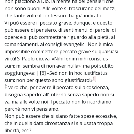
non piacciono a Dio, la mente ha dei pensieri che
non sono buoni. Alle volte si trascurano dei mezzi,
che tante volte il confessore ha già indicato.
Vi può essere il peccato grave, dunque, e questo
può essere di pensiero, di sentimenti, di parole, di
opere; e si può commettere riguardo alla pietà, ai
comandamenti, ai consigli evangelici. Non è mica
impossibile commettere peccato grave su qualsiasi
virtù! S. Paolo diceva: «Nihil enim mihi conscius
sum: mi sembra di non aver nulla»; ma poi subito
soggiungeva: | [6] «Sed non in hoc iustificatus
1
sum: non per questo sono giustificato!»
.
È vero che, per avere il peccato sulla coscienza,
bisogna saperlo: all'Inferno senza saperlo non si
va; ma alle volte noi il peccato non lo ricordiamo
perché non vi pensiamo.
Non può essere che si siano fatte spese eccessive,
che in quella data circostanza si sia usata troppa
libertà, ecc.?