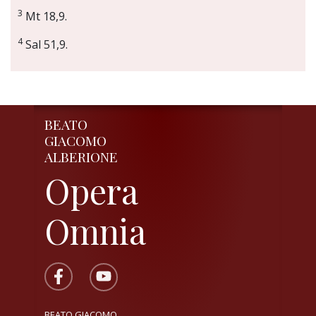
3
Mt 18,9.
4
Sal 51,9.
BEATO
GIACOMO
ALBERIONE
Opera
Omnia
BEATO GIACOMO