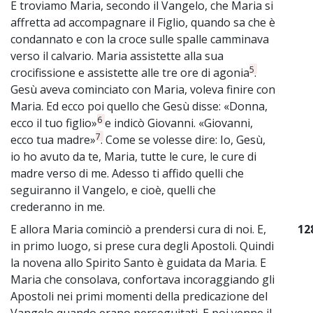
E troviamo Maria, secondo il Vangelo, che Maria si
affretta ad accompagnare il Figlio, quando sa che è
condannato e con la croce sulle spalle camminava
verso il calvario. Maria assistette alla sua
5
crocifissione e assistette alle tre ore di agonia
.
Gesù aveva cominciato con Maria, voleva finire con
Maria. Ed ecco poi quello che Gesù disse: «Donna,
6
ecco il tuo figlio»
e indicò Giovanni. «Giovanni,
7
ecco tua madre»
. Come se volesse dire: Io, Gesù,
io ho avuto da te, Maria, tutte le cure, le cure di
madre verso di me. Adesso ti affido quelli che
seguiranno il Vangelo, e cioè, quelli che
crederanno in me.
E allora Maria cominciò a prendersi cura di noi. E,
12
in primo luogo, si prese cura degli Apostoli. Quindi
la novena allo Spirito Santo è guidata da Maria. E
Maria che consolava, confortava incoraggiando gli
Apostoli nei primi momenti della predicazione del
Vangelo quando erano perseguitati. E poi venne il