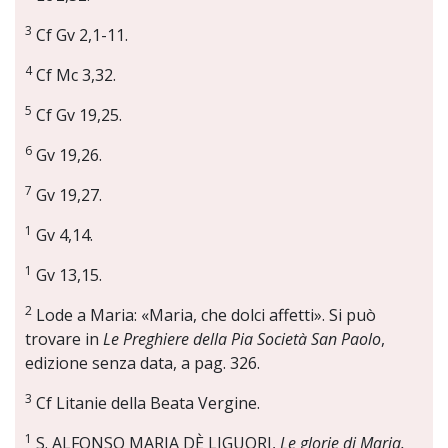
3
Cf Gv 2,1-11.
4
Cf Mc 3,32.
5
Cf Gv 19,25.
6
Gv 19,26.
7
Gv 19,27.
1
Gv 4,14.
1
Gv 13,15.
2
Lode a Maria: «Maria, che dolci affetti». Si può
trovare in
Le Preghiere della Pia Società San Paolo
,
edizione senza data, a pag. 326.
3
Cf Litanie della Beata Vergine.
1
S. ALFONSO MARIA DÈ LIGUORI,
Le glorie di Maria.