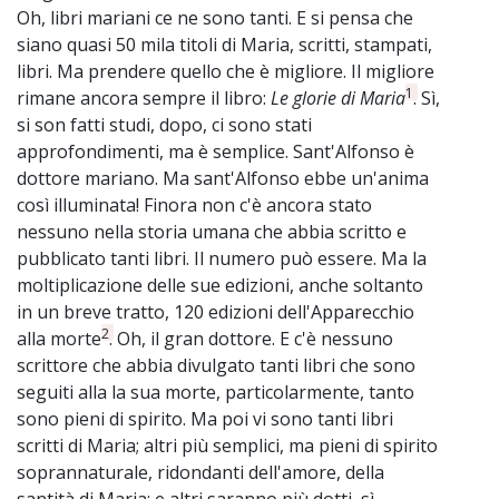
Oh, libri mariani ce ne sono tanti. E si pensa che
siano quasi 50 mila titoli di Maria, scritti, stampati,
libri. Ma prendere quello che è migliore. Il migliore
1
rimane ancora sempre il libro:
Le glorie di Maria
. Sì,
si son fatti studi, dopo, ci sono stati
approfondimenti, ma è semplice. Sant'Alfonso è
dottore mariano. Ma sant'Alfonso ebbe un'anima
così illuminata! Finora non c'è ancora stato
nessuno nella storia umana che abbia scritto e
pubblicato tanti libri. Il numero può essere. Ma la
moltiplicazione delle sue edizioni, anche soltanto
in un breve tratto, 120 edizioni dell'Apparecchio
2
alla morte
. Oh, il gran dottore. E c'è nessuno
scrittore che abbia divulgato tanti libri che sono
seguiti alla la sua morte, particolarmente, tanto
sono pieni di spirito. Ma poi vi sono tanti libri
scritti di Maria; altri più semplici, ma pieni di spirito
soprannaturale, ridondanti dell'amore, della
santità di Maria; e altri saranno più dotti, sì.