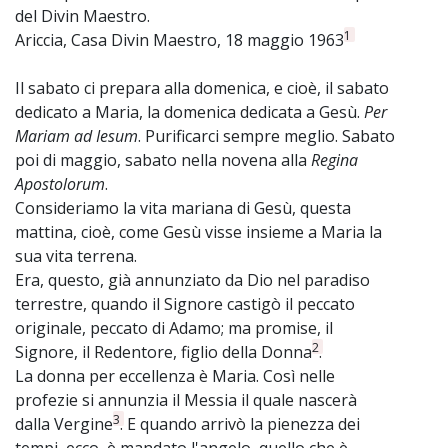
del Divin Maestro.
1
Ariccia, Casa Divin Maestro, 18 maggio 1963
Il sabato ci prepara alla domenica, e cioè, il sabato
dedicato a Maria, la domenica dedicata a Gesù.
Per
Mariam ad Iesum
. Purificarci sempre meglio. Sabato
poi di maggio, sabato nella novena alla
Regina
Apostolorum
.
Consideriamo la vita mariana di Gesù, questa
mattina, cioè, come Gesù visse insieme a Maria la
sua vita terrena.
Era, questo, già annunziato da Dio nel paradiso
terrestre, quando il Signore castigò il peccato
originale, peccato di Adamo; ma promise, il
2
Signore, il Redentore, figlio della Donna
.
La donna per eccellenza è Maria. Così nelle
profezie si annunzia il Messia il quale nascerà
3
dalla Vergine
. E quando arrivò la pienezza dei
tempi, ecco, è mandato l'angelo, quello che è