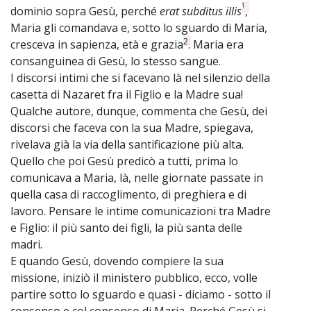
1
dominio sopra Gesù, perché
erat subditus illis
,
Maria gli comandava e, sotto lo sguardo di Maria,
2
cresceva in sapienza, età e grazia
. Maria era
consanguinea di Gesù, lo stesso sangue.
I discorsi intimi che si facevano là nel silenzio della
casetta di Nazaret fra il Figlio e la Madre sua!
Qualche autore, dunque, commenta che Gesù, dei
discorsi che faceva con la sua Madre, spiegava,
rivelava già la via della santificazione più alta.
Quello che poi Gesù predicò a tutti, prima lo
comunicava a Maria, là, nelle giornate passate in
quella casa di raccoglimento, di preghiera e di
lavoro. Pensare le intime comunicazioni tra Madre
e Figlio: il più santo dei figli, la più santa delle
madri.
E quando Gesù, dovendo compiere la sua
missione, iniziò il ministero pubblico, ecco, volle
partire sotto lo sguardo e quasi - diciamo - sotto il
consenso e col consenso di Maria. Perché Gesù si