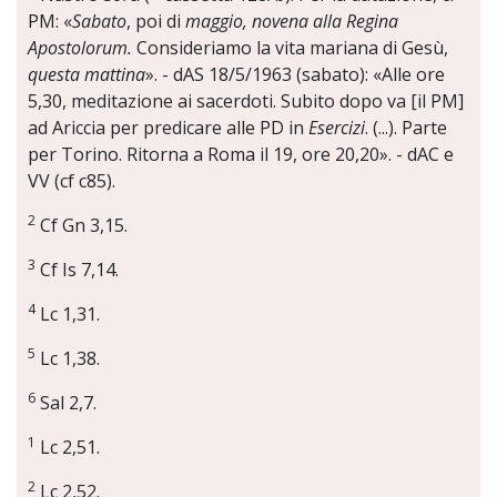
PM: «
Sabato
, poi di
maggio, novena alla Regina
Apostolorum.
Consideriamo la vita mariana di Gesù,
questa mattina
». - dAS 18/5/1963 (sabato): «Alle ore
5,30, meditazione ai sacerdoti. Subito dopo va [il PM]
ad Ariccia per predicare alle PD in
Esercizi
. (...). Parte
per Torino. Ritorna a Roma il 19, ore 20,20». - dAC e
VV (cf c85).
2
Cf Gn 3,15.
3
Cf Is 7,14.
4
Lc 1,31.
5
Lc 1,38.
6
Sal 2,7.
1
Lc 2,51.
2
Lc 2,52.