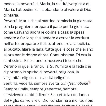
modo. La povertà di Maria, la castità, verginità di
Maria, l'obbedienza, l'abbandono al volere di Dio,
di Maria.
Povertà. Maria che al mattino comincia la giornata
con la preghiera, prepara il pane per la giornata
come usavano allora le donne a casa; la spesa,
andare a far la spesa, andare a cercar la verdura
nell'orto, preparare il cibo, attendere alla pulizia,
al bucato, filare la lana, tutte quelle cose che erano
allora per le donne ebree. Comunissima. Ed era la
santissima. E nessuno conosceva i tesori che
c'erano in quella fanciulla. Sì, l'umiltà e la fede che
ci portano lo spirito di povertà religiosa, la
verginità religiosa, la castità religiosa.
3
Sentirla, vederla, sempre svelta:
cum festinatione
.
Sempre umile, sempre generosa, sempre
servizievole e obbediente. E accettò la condanna
del Figlio dal volere di Dio, condanna a morte, il più
santo degli uomini, il santissimo. Ingiustizia. Maria