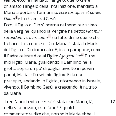
chiamato l'angelo della Incarnazione, mandato a
Maria a portarle l'annunzio:
Ecce concipies et paries
4
Filium
e lo chiamerai Gesù.
Ecco, il Figlio di Dio s'incarna nel seno purissimo
della Vergine, quando la Vergine ha detto:
Fiat mihi
5
secundum verbum tuum
: sia fatto di me quello che
tu hai detto a nome di Dio. Maria è stata la Madre
del Figlio di Dio incarnato. E, in un paragone, come
6
il Padre celeste dice al Figlio:
Ego genui te
: Tu sei
mio Figlio, Maria, guardando il Bambino nella
grotta sopra un po' di paglia, avvolto in poveri
panni, Maria: «Tu sei mio figlio». E da quel
presepio, andando in Egitto, ritornando in Israele,
vivendo, il Bambino Gesù, e crescendo, è nutrito
da Maria.
Trent'anni la vita di Gesù è stata con Maria, là,
12
nella vita privata, trent'anni! E qualche
commentatore dice che, non solo Maria ebbe il