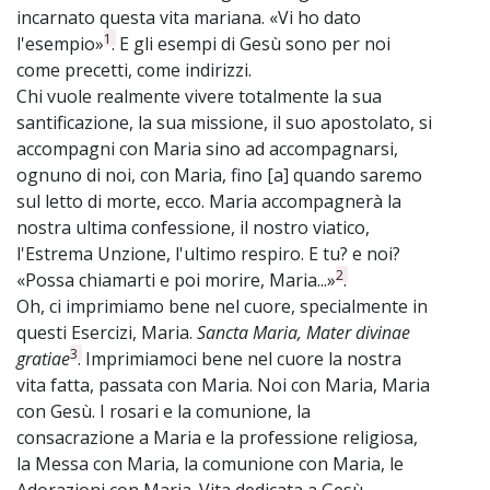
incarnato questa vita mariana. «Vi ho dato
1
l'esempio»
. E gli esempi di Gesù sono per noi
come precetti, come indirizzi.
Chi vuole realmente vivere totalmente la sua
santificazione, la sua missione, il suo apostolato, si
accompagni con Maria sino ad accompagnarsi,
ognuno di noi, con Maria, fino [a] quando saremo
sul letto di morte, ecco. Maria accompagnerà la
nostra ultima confessione, il nostro viatico,
l'Estrema Unzione, l'ultimo respiro. E tu? e noi?
2
«Possa chiamarti e poi morire, Maria...»
.
Oh, ci imprimiamo bene nel cuore, specialmente in
questi Esercizi, Maria.
Sancta Maria, Mater divinae
3
gratiae
. Imprimiamoci bene nel cuore la nostra
vita fatta, passata con Maria. Noi con Maria, Maria
con Gesù. I rosari e la comunione, la
consacrazione a Maria e la professione religiosa,
la Messa con Maria, la comunione con Maria, le
Adorazioni con Maria. Vita dedicata a Gesù,