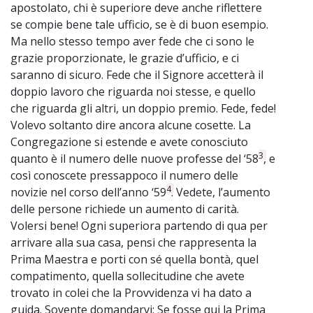
apostolato, chi è superiore deve anche riflettere
se compie bene tale ufficio, se è di buon esempio.
Ma nello stesso tempo aver fede che ci sono le
grazie proporzionate, le grazie d’ufficio, e ci
saranno di sicuro. Fede che il Signore accetterà il
doppio lavoro che riguarda noi stesse, e quello
che riguarda gli altri, un doppio premio. Fede, fede!
Volevo soltanto dire ancora alcune cosette. La
Congregazione si estende e avete conosciuto
3
quanto è il numero delle nuove professe del ‘58
, e
così conoscete pressappoco il numero delle
4
novizie nel corso dell’anno ‘59
. Vedete, l’aumento
delle persone richiede un aumento di carità.
Volersi bene! Ogni superiora partendo di qua per
arrivare alla sua casa, pensi che rappresenta la
Prima Maestra e porti con sé quella bontà, quel
compatimento, quella sollecitudine che avete
trovato in colei che la Provvidenza vi ha dato a
guida. Sovente domandarvi: Se fosse qui la Prima