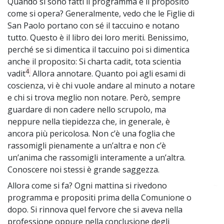
Quando si sono fatti il programma e il proposito
come si opera? Generalmente, vedo che le Figlie di
San Paolo portano con sé il taccuino e notano
tutto. Questo è il libro dei loro meriti. Benissimo,
perché se si dimentica il taccuino poi si dimentica
anche il proposito: Si charta cadit, tota scientia
4
vadit
. Allora annotare. Quanto poi agli esami di
coscienza, vi è chi vuole andare al minuto a notare
e chi si trova meglio non notare. Però, sempre
guardare di non cadere nello scrupolo, ma
neppure nella tiepidezza che, in generale, è
ancora più pericolosa. Non c’è una foglia che
rassomigli pienamente a un’altra e non c’è
un’anima che rassomigli interamente a un’altra.
Conoscere noi stessi è grande saggezza.
Allora come si fa? Ogni mattina si rivedono
~
programma e propositi prima della Comunione o
dopo. Si rinnova quel fervore che si aveva nella
professione oppure nella conclusione degli