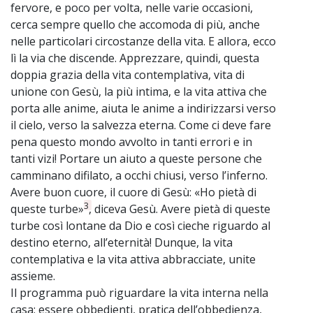
fervore, e poco per volta, nelle varie occasioni,
cerca sempre quello che accomoda di più, anche
nelle particolari circostanze della vita. E allora, ecco
lì la via che discende. Apprezzare, quindi, questa
doppia grazia della vita contemplativa, vita di
unione con Gesù, la più intima, e la vita attiva che
porta alle anime, aiuta le anime a indirizzarsi verso
il cielo, verso la salvezza eterna. Come ci deve fare
pena questo mondo avvolto in tanti errori e in
tanti vizi! Portare un aiuto a queste persone che
camminano difilato, a occhi chiusi, verso l’inferno.
Avere buon cuore, il cuore di Gesù: «Ho pietà di
3
queste turbe»
, diceva Gesù. Avere pietà di queste
turbe così lontane da Dio e così cieche riguardo al
destino eterno, all’eternità! Dunque, la vita
contemplativa e la vita attiva abbracciate, unite
assieme.
Il programma può riguardare la vita interna nella
casa: essere obbedienti, pratica dell’obbedienza,