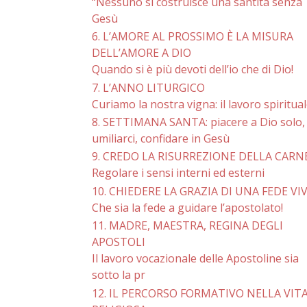
“Nessuno si costruisce una santità senza
Gesù
6. L’AMORE AL PROSSIMO È LA MISURA
DELL’AMORE A DIO
Quando si è più devoti dell’io che di Dio!
7. L’ANNO LITURGICO
Curiamo la nostra vigna: il lavoro spiritua
8. SETTIMANA SANTA: piacere a Dio solo,
umiliarci, confidare in Gesù
9. CREDO LA RISURREZIONE DELLA CARN
Regolare i sensi interni ed esterni
10. CHIEDERE LA GRAZIA DI UNA FEDE VI
Che sia la fede a guidare l’apostolato!
11. MADRE, MAESTRA, REGINA DEGLI
APOSTOLI
Il lavoro vocazionale delle Apostoline sia
sotto la pr
12. IL PERCORSO FORMATIVO NELLA VIT