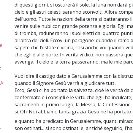
di questi giorni, si oscurerà il sole, la luna non darà p
cielo e gli astri celesti saranno sconvolti. Allora compar
dell’uomo. Tutte le nazioni della terra si batteranno i
venire sulle nubi con grande potenza e gloria. Egli ma
di tromba, raduneranno i suoi eletti dai quattro punti
all’altra dei cieli. Eccovi un paragone: quando il ramo d
le
sapete che l’estate è vicina; così anche voi quando ve
che egli è alle porte. In verità vi dico: non passerà q
avvenga. Il cielo e la terra passeranno, ma le mie p
E
Vuol dire il castigo dato a Gerusalemme con la distruz
VA
quando il Signore Gesù verrà a giudicare tutti.
Ecco, Gesù ci ha portato la salvezza, cioè le verità d
confermato e i consigli e le virtù che egli ha inculcate,
sacramenti in primo luogo, la Messa, la Confessione, 
sì. Oh! Noi abbiamo tanta grazia. Gesù ne ha portat
e quanto ha predicato in Gerusalemme, quanti miraco
A
son ostinati… si sono ostinati e, anziché seguirlo, l’ha