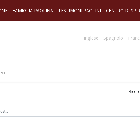
ONE
FAMIGLIA PAOLINA
TESTIMONI PAOLINI
CENTRO DI SPI
Inglese
Spagnolo
Franc
eo
Ricer