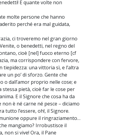
enedetti! E quante volte non
state molte persone che hanno
aderito perché era mal guidata,
razia, ci troveremo nel gran giorno
o: Venite, o benedetti, nel regno del
lontano, cioè [nel] fuoco eterno [cf
azia, ma corrispondere con fervore,
epidezza: una vittoria sì, e l’altra
e un po’ di sforzo. Gente che
o o dall’amor proprio nelle cose; e
tessa pietà, cioè far le cose per
’anima. E il Signore che cosa ha da
e non è né carne né pesce – diciamo
 tutto l’essere, oh!, il Signore.
Comunione oppure il ringraziamento…
 che mangiamo? Irrobustisce il
, non si vive! Ora, il Pane