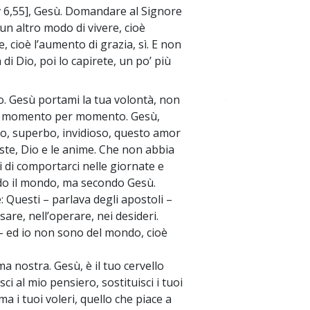
v 6,55], Gesù. Domandare al Signore
un altro modo di vivere, cioè
, cioè l’aumento di grazia, sì. E non
di Dio, poi lo capirete, un po’ più
ro. Gesù portami la tua volontà, non
~
vuoi momento per momento. Gesù,
so, superbo, invidioso, questo amor
este, Dio e le anime. Che non abbia
 di comportarci nelle giornate e
ndo il mondo, ma secondo Gesù.
 Questi – parlava degli apostoli –
e, nell’operare, nei desideri.
 ed io non sono del mondo, cioè
 nostra. Gesù, è il tuo cervello
sci al mio pensiero, sostituisci i tuoi
 ma i tuoi voleri, quello che piace a