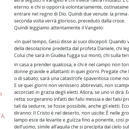
avrà seguito il Vangelo e chi invece l’avrà rifiutato. E
eterno; e chi si opporrà volontariamente, ostinatamen
entrare nel regno di Dio. Quindi due venute: la prima
seconda volta verrà glorioso, preceduto dalla croce.
Quindi leggiamo attentamente il Vangelo:
«In quel tempo, Gesù disse ai suoi discepoli: Quando
della desolazione predetta dal profeta Daniele, chi l
Colui che sarà in Giudea fugga sui monti, chi sulla t
in casa a prender qualcosa, e chi è nel campo non torni
donne gravide e allattanti in quei giorni. Pregate che
o di sabato; sarà una catastrofe spaventosa come non 
E se quei giorni non venissero abbreviati, non scam
accorciati in grazia degli eletti. Allora, se uno vi dirà: 
R
retta; sorgeranno infatti dei falsi messia e dei falsi p
tali da sedurre, se fosse possibile, anche gli eletti. Ec
diranno: Il Cristo è nel deserto, non uscite: È nelle gr
TÀ,
lampo esce da levante e guizza fino a ponente, così pu
dell’uomo, simile all’aquila che si precipita dal cielo s