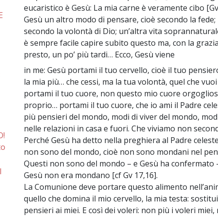
eucaristico è Gesù: La mia carne è veramente cibo [G
E
Gesù un altro modo di pensare, cioè secondo la fede; 
secondo la volontà di Dio; un’altra vita soprannaturale
è sempre facile capire subito questo ma, con la grazia 
presto, un po’ più tardi… Ecco, Gesù viene
in me: Gesù portami il tuo cervello, cioè il tuo pensie
:
la mia più… che cessi, ma la tua volontà, quel che 
portami il tuo cuore, non questo mio cuore orgoglio
proprio… portami il tuo cuore, che io ami il Padre cel
più pensieri del mondo, modi di viver del mondo, modi
nelle relazioni in casa e fuori. Che viviamo non seco
O!
Perché Gesù ha detto nella preghiera al Padre celeste:
to
non sono del mondo, cioè non sono mondani nel pensar
Questi non sono del mondo – e Gesù ha confermato –
I
Gesù non era mondano [cf Gv 17,16].
La Comunione deve portare questo alimento nell’anima
quello che domina il mio cervello, la mia testa: sostitui
pensieri ai miei. E così dei voleri: non più i voleri miei,