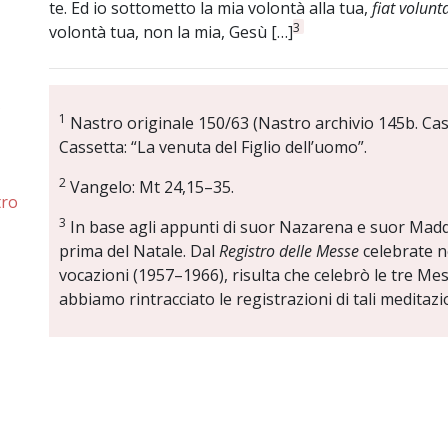
te. Ed io sottometto la mia volontà alla tua,
fiat volunt
3
volontà tua, non la mia, Gesù […]
1
Nastro originale 150/63 (Nastro archivio 145b. Casse
Cassetta: “La venuta del Figlio dell’uomo”.
2
Vangelo: Mt 24,15–35.
tro
3
In base agli appunti di suor Nazarena e suor Madda
prima del Natale. Dal
Registro delle Messe
celebrate n
vocazioni (1957–1966), risulta che celebrò le tre Mes
abbiamo rintracciato le registrazioni di tali meditazi