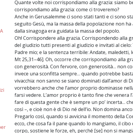
Quante volte noi corrispondiamo alla grazia: siamo b
corrispondiamo alla grazia: come ci troveremo?
Anche in Gerusalemme ci sono stati tanti e ci sono 
seguito Gesù, ma la massa della popolazione non ha 
dalla sinagoga era guidata la massa del popolo.
LA
Oh! Corrispondere alla grazia. Corrispondendo alla g
del giudizio tutti presenti al giudizio e invitati al ciel
Padre mio; e la sentenza terribile: Andate, maledetti, 
Mt 25,31–46]. Oh, occorre che corrispondiamo alla gr
con generosità. Con fervore, con generosità… non con ti
invece una sconfitta sempre… quando potrebbe bastar
vivacchia: non sanno se siano dominati dall’amor di Di
vorrebbero anche che l’amor proprio dominasse nella s
zi
farsi vedere. L’amor proprio è tanto fine che venera l
fare di questa gente che è sempre un po’ incerta… ch
così –, e cioè non è di Dio né dell’io. Non domina ancora
Pregarlo così, quando si avvicina il momento della 
ecco, che cosa fa il pane quando lo mangiamo, il cibo
per
corpo, sostiene le forze, eh, perché [se] non si mangia