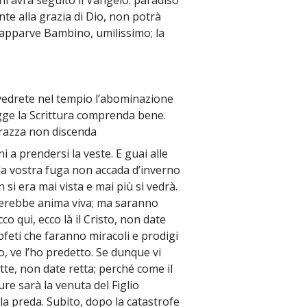
 chi avrà seguito il Vangelo: paradiso
te alla grazia di Dio, non potrà
 apparve Bambino, umilissimo; la
 vedrete nel tempio l’abominazione
egge la Scrittura comprenda bene.
errazza non discenda
 a prendersi la veste. E guai alle
~
 la vostra fuga non accada d’inverno
si era mai vista e mai più si vedrà.
perebbe anima viva; ma saranno
Ecco qui, ecco là il Cristo, non date
rofeti che faranno miracoli e prodigi
co, ve l’ho predetto. Se dunque vi
otte, non date retta; perché come il
re sarà la venuta del Figlio
ulla preda. Subito, dopo la catastrofe