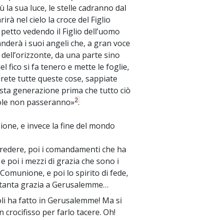
iù la sua luce, le stelle cadranno dal
irà nel cielo la croce del Figlio
l petto vedendo il Figlio dell’uomo
nderà i suoi angeli che, a gran voce
 dell’orizzonte, da una parte sino
el fico si fa tenero e mette le foglie,
drete tutte queste cose, sappiate
uesta generazione prima che tutto ciò
2
arole non passeranno»
.
ione, e invece la fine del mondo
a credere, poi i comandamenti che ha
 e poi i mezzi di grazia che sono i
Comunione, e poi lo spirito di fede,
o tanta grazia a Gerusalemme…
li ha fatto in Gerusalemme! Ma si
~
n crocifisso per farlo tacere. Oh!