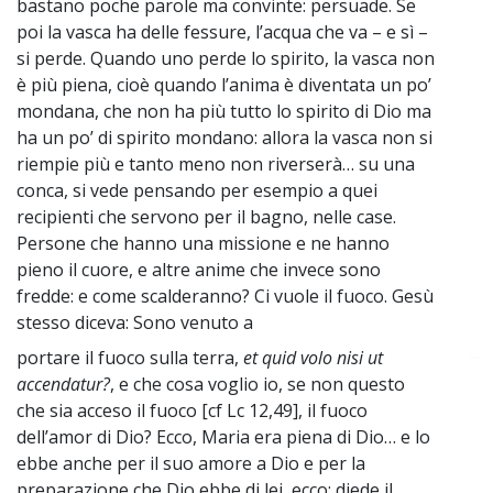
bastano poche parole ma convinte: persuade. Se
poi la vasca ha delle fessure, l’acqua che va – e sì –
si perde. Quando uno perde lo spirito, la vasca non
è più piena, cioè quando l’anima è diventata un po’
mondana, che non ha più tutto lo spirito di Dio ma
ha un po’ di spirito mondano: allora la vasca non si
riempie più e tanto meno non riverserà… su una
conca, si vede pensando per esempio a quei
recipienti che servono per il bagno, nelle case.
Persone che hanno una missione e ne hanno
pieno il cuore, e altre anime che invece sono
fredde: e come scalderanno? Ci vuole il fuoco. Gesù
stesso diceva: Sono venuto a
portare il fuoco sulla terra,
et quid volo nisi ut
~
accendatur?
, e che cosa voglio io, se non questo
che sia acceso il fuoco [cf Lc 12,49], il fuoco
dell’amor di Dio? Ecco, Maria era piena di Dio… e lo
ebbe anche per il suo amore a Dio e per la
preparazione che Dio ebbe di lei, ecco: diede il