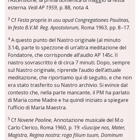
l’Ascensione; la prima domenica di maggio la festa
esterna.
Vedi AP 1959,
p. 88, nota 4.
3
Cf
Festa propria in usu apud Congregationes Paulinas,
In festo B.V.M. Reg. Apostolorum,
Roma 1963, pp. 8–17.
4
A questo punto del Nastro originale (al minuto
3.14), parte lo spezzone di un’altra meditazione del
Fondatore, che corrisponde all’audio AP 145c. Il
nastro sovrascritto è di circa 7 minuti. Dopo, sempre
sul Nastro originale, riprende l’audio dell’attuale
meditazione, che riportiamo qui di seguito, e che non
era stato trasferito su Nastro archivio. Si evince dal
contesto che, nella parte mancante, il PM ha parlato
di Maria come Madre e ha quindi iniziato a spiegare
l’ufficio di Maria Maestra.
5
Cf
Novene Paoline,
Annotazione musicale del M.o
Carlo Clerico, Roma 1960, p. 19:
«Suscipe nos, Mater,
Magistra, Regina nostra: roga filium tuum, Dominum