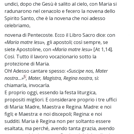
undici, dopo che Gesù è salito al cielo, con Maria si
radunarono nel cenacolo e fecero la novena dello
Spirito Santo, che è la novena che noi adesso
celebriamo,
novena di Pentecoste. Ecco il Libro Sacro dice: con
~
«Maria matre Iesu»,
gli apostoli; così sempre, se
siete Apostoline, con
«Maria matre Iesu»
[At 1,14]
.
Così. Tutto il lavoro vocazionario sotto la
protezione di Maria.
Oh! Adesso cantare spesso:
«Suscipe nos, Mater
5
nostra…»
,
Mater, Magistra, Regina nostra
, sì:
chiamarla, invocarla.
E proprio oggi, essendo la festa liturgica,
propositi migliori. E considerare proprio i tre uffici
di Maria: Madre, Maestra e Regina. Madre: e noi
figli; e Maestra: e noi discepoli; Regina: e noi
sudditi. Maria è Regina non per soltanto essere
esaltata, ma perché, avendo tanta grazia, avendo