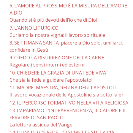
6. L’AMORE AL PROSSIMO È LA MISURA DELL’AMORE
A DIO
Quando si è più devoti dell’io che di Dio!
7. L’ANNO LITURGICO
Curiamo la nostra vigna: il lavoro spirituale
8. SETTIMANA SANTA: piacere a Dio solo, umiliarci,
confidare in Gesù
9. CREDO LA RISURREZIONE DELLA CARNE
Regolare i sensi interni ed esterni
10. CHIEDERE LA GRAZIA DI UNA FEDE VIVA
Che sia la fede a guidare l’apostolato!
11. MADRE, MAESTRA, REGINA DEGLI APOSTOLI
Il lavoro vocazionale delle Apostoline sia sotto la pr
12. IL PERCORSO FORMATIVO NELLA VITA RELIGIOSA
13. IMPARIAMO L’INTRAPRENDENZA, IL CALORE E IL
FERVORE DI SAN PAOLO
La lettura assidua del Vange
14. QUANDO C’È FEDE… CI SI METTE SULLA VIA