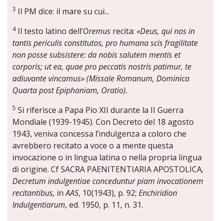
3
Il PM dice: il mare su cui...
4
Il testo latino dell’
Oremus
recita:
«Deus, qui nos in
tantis periculis constitutos, pro humana scis fragilitate
non posse subsistere: da nobis salutem mentis et
corporis; ut ea, quae pro peccatis nostris patimur, te
adiuvante vincamus» (Missale Romanum, Dominica
Quarta post Epiphaniam, Oratio).
5
Si riferisce a Papa Pio XII durante la II Guerra
Mondiale (1939-1945). Con Decreto del 18 agosto
1943, veniva concessa l’indulgenza a coloro che
avrebbero recitato a voce o a mente questa
invocazione o in lingua latina o nella propria lingua
di origine. Cf SACRA PAENITENTIARIA APOSTOLICA
,
Decretum indulgentiae conceduntur piam invocationem
recitantibus,
in
AAS
, 10(1943), p. 92;
Enchiridion
Indulgentiarum
, ed. 1950, p. 11, n. 31.