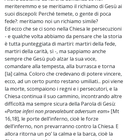
meriteremmo e se meritiamo il richiamo di Gesù ai
suoi discepoli: Perché temete, o gente di poca
fede?: meritiamo noi un richiamo simile?
Ed ecco che se ci sono nella Chiesa le persecuzioni
- e qualche volta abbiamo da pensare che la storia
è tutta punteggiata di martiri: martiri della fede,
martiri della carità, sì -, ma sappiamo anche
sempre che Gesù può alzar la sua voce,
comandare alla tempesta, alla burrasca e torna
[la] calma. Coloro che credevano di potere vincere,
ecco, ad un certo punto restano umiliati... poi viene
la morte, scompaiono i regni e i persecutori, e la
Chiesa continua il suo cammino, incontrando altre
difficoltà ma sempre sicura della Parola di Gesù:
«Portae inferi non praevalebunt adversum eam»
[Mt
16,18], le porte dell’inferno, cioè le forze
dell’inferno, non prevarranno contro la Chiesa. E
allora ritorna un po’ la calma e la barca, cioè la