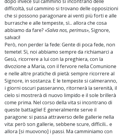
dopo invece sul cammino si incontrano delle
difficoltà, sul cammino si trovano delle opposizioni
che si possono paragonare ai venti più forti e alle
burrasche e alle tempeste, sì... allora che cosa
abbiamo da fare?
«Salva nos, perimus»
, Signore,
salvaci!
Però, non perder la fede: Gente di poca fede, non
temete!. Sì, noi abbiamo sempre da richiamarci a
Gesù, ricorrere a lui con la preghiera, con la
divozione a Maria, con il fervore nella Comunione
e nelle altre pratiche di pietà: sempre ricorrere al
Signore, in sostanza. E le tempeste si calmeranno,
i giorni oscuri passeranno, ritornerà la serenità, il
cielo si mostrerà di nuovo limpido e il sole brillerà
come prima. Nel corso della vita si incontrano di
queste battaglie! E generalmente serve il
paragone: si passa attraverso delle gallerie nella
vita: però son gallerie, sebbene scure, difficili... e
allora [si muovono] i passi. Ma camminiamo con