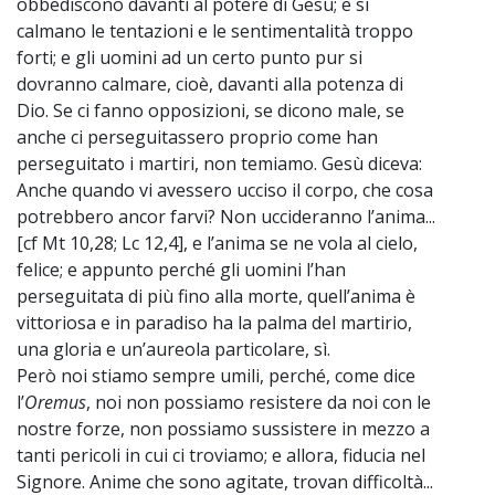
obbediscono davanti al potere di Gesù; e si
calmano le tentazioni e le sentimentalità troppo
forti; e gli uomini ad un certo punto pur si
dovranno calmare, cioè, davanti alla potenza di
Dio. Se ci fanno opposizioni, se dicono male, se
anche ci perseguitassero proprio come han
perseguitato i martiri, non temiamo. Gesù diceva:
Anche quando vi avessero ucciso il corpo, che cosa
potrebbero ancor farvi? Non uccideranno l’anima...
[cf Mt 10,28; Lc 12,4], e l’anima se ne vola al cielo,
felice; e appunto perché gli uomini l’han
perseguitata di più fino alla morte, quell’anima è
vittoriosa e in paradiso ha la palma del martirio,
una gloria e un’aureola particolare, sì.
Però noi stiamo sempre umili, perché, come dice
l’
Oremus
, noi non possiamo resistere da noi con le
nostre forze, non possiamo sussistere in mezzo a
tanti pericoli in cui ci troviamo; e allora, fiducia nel
Signore. Anime che sono agitate, trovan difficoltà...