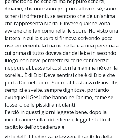
permettono né scherzi ma neppure scherzi,
diciamo, che non sono proprio cattivi in sé, sono
scherzi indifferenti, se sentono che c’è un’anima
che rappresenta Maria. E invece qualche volta
avviene che fan comunella, le suore. Ho visto una
lettera in cui la suora si firmava scrivendo poco
riverentemente la tua monella, e a una persona a
cui prima di tutto doveva dar del lei; e in secondo
luogo non deve permettersi certe confidenze:
neppure abbassarsi così con la mamma né con la
sorella... È di Dio! Deve sentirsi che è di Dio e che
porta Dio nel cuore. Suore abbastanza disinvolte,
semplici e svelte, sempre dignitose, portando
ovunque il Gesù che hanno nell’animo, come se
fossero delle pissidi ambulanti.
Perciò in questi giorni leggete bene, dopo la
meditazione sulla obbedienza, leggete tutto il
capitolo dell’obbedienza e
virtù dell’obbedienza, e leggete il capitolo della
~