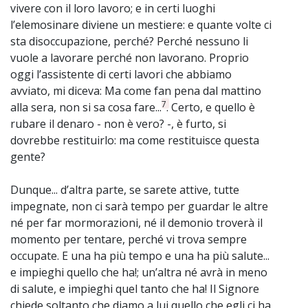
vivere con il loro lavoro; e in certi luoghi
l’elemosinare diviene un mestiere: e quante volte ci
sta disoccupazione, perché? Perché nessuno li
vuole a lavorare perché non lavorano. Proprio
oggi l’assistente di certi lavori che abbiamo
avviato, mi diceva: Ma come fan pena dal mattino
7
alla sera, non si sa cosa fare...
. Certo, e quello è
rubare il denaro - non è vero? -, è furto, si
dovrebbe restituirlo: ma come restituisce questa
gente?
Dunque... d’altra parte, se sarete attive, tutte
impegnate, non ci sarà tempo per guardar le altre
né per far mormorazioni, né il demonio troverà il
momento per tentare, perché vi trova sempre
occupate. E una ha più tempo e una ha più salute...
e impieghi quello che ha!; un’altra né avrà in meno
di salute, e impieghi quel tanto che ha! Il Signore
chiede soltanto che diamo a lui quello che egli ci ha