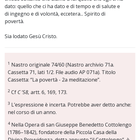
dato: quello che ci ha dato e di tempo e di salute e
di ingegno e di volontà, eccetera... Spirito di
povertà.
Sia lodato Gesù Cristo.
1
Nastro originale 74/60 (Nastro archivio 71a.
Cassetta 71, lati 1/2. File audio AP 071a). Titolo
Cassetta: “La povertà - 2a meditazione”.
2
Cf
C ’58,
artt. 6, 169, 173.
3
L’espressione è incerta. Potrebbe aver detto anche:
nel corso di un anno.
4
Nella Opera di san Giuseppe Benedetto Cottolengo
(1786–1842), fondatore della Piccola Casa della
Divina Provvidenza, detta appunto “il Cottolengo”, è