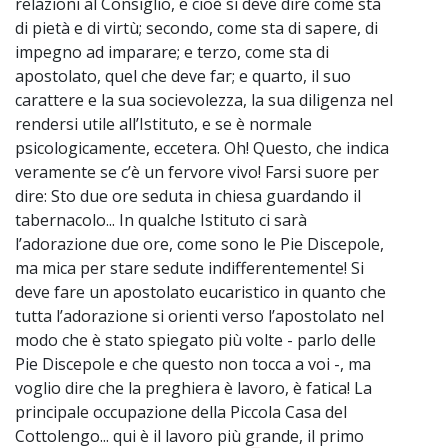
relazioni al Consiglio, e cioè si deve dire come sta
di pietà e di virtù; secondo, come sta di sapere, di
impegno ad imparare; e terzo, come sta di
apostolato, quel che deve far; e quarto, il suo
carattere e la sua socievolezza, la sua diligenza nel
rendersi utile all’Istituto, e se è normale
psicologicamente, eccetera. Oh! Questo, che indica
veramente se c’è un fervore vivo! Farsi suore per
dire: Sto due ore seduta in chiesa guardando il
tabernacolo... In qualche Istituto ci sarà
l’adorazione due ore, come sono le Pie Discepole,
ma mica per stare sedute indifferentemente! Si
deve fare un apostolato eucaristico in quanto che
tutta l’adorazione si orienti verso l’apostolato nel
modo che è stato spiegato più volte - parlo delle
Pie Discepole e che questo non tocca a voi -, ma
voglio dire che la preghiera è lavoro, è fatica! La
principale occupazione della Piccola Casa del
Cottolengo... qui è il lavoro più grande, il primo