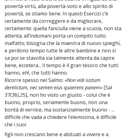
povertà-virtù, alla povertà-voto e allo spirito di
povertà, se stiamo bene. In questi Esercizi c’è
certamente da correggere e da migliorare,
certamente: quella fanciulla viene a scuola, non sta
attenta; all’indomani porta un compito tutto
malfatto; bisogna che la maestra di nuovo spieghi,
e perdono tempo tutte le altre bambine e non si
sa poi se stavolta sia talmente attenta da capire
bene, eccetera... Il tempo è il gran tesoro che tutti
hanno, eh!, che tutti hanno.
Ricorre spesso nel Salmo:
«Non vidi iustum
derelictum, nec semen eius quaerens panem»
[Sal
37(36),25], non ho visto un giusto - colui che è
buono, proprio, seriamente buono, non una
bontà di vernice, ma sostanzialmente buono - ...
difficile che vada a chiedere l’elemosina, è difficile
che i suoi
figli non crescano bene e abituati a vivere e a
~