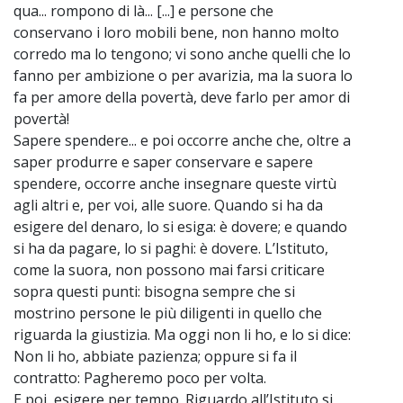
qua... rompono di là... [...] e persone che
conservano i loro mobili bene, non hanno molto
corredo ma lo tengono; vi sono anche quelli che lo
fanno per ambizione o per avarizia, ma la suora lo
fa per amore della povertà, deve farlo per amor di
povertà!
Sapere spendere... e poi occorre anche che, oltre a
saper produrre e saper conservare e sapere
spendere, occorre anche insegnare queste virtù
agli altri e, per voi, alle suore. Quando si ha da
esigere del denaro, lo si esiga: è dovere; e quando
si ha da pagare, lo si paghi: è dovere. L’Istituto,
come la suora, non possono mai farsi criticare
sopra questi punti: bisogna sempre che si
mostrino persone le più diligenti in quello che
riguarda la giustizia. Ma oggi non li ho, e lo si dice:
Non li ho, abbiate pazienza; oppure si fa il
contratto: Pagheremo poco per volta.
E poi, esigere per tempo. Riguardo all’Istituto si