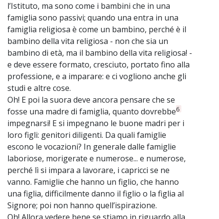
l’Istituto, ma sono come i bambini che in una
famiglia sono passivi; quando una entra in una
famiglia religiosa è come un bambino, perché è il
bambino della vita religiosa - non che sia un
bambino di età, ma il bambino della vita religiosa! -
e deve essere formato, cresciuto, portato fino alla
professione, e a imparare: e ci vogliono anche gli
studi e altre cose.
Oh! E poi la suora deve ancora pensare che se
6
fosse una madre di famiglia, quanto dovrebbe
impegnarsi! E si impegnano le buone madri per i
loro figli: genitori diligenti. Da quali famiglie
escono le vocazioni? In generale dalle famiglie
laboriose, morigerate e numerose... e numerose,
perché lì si impara a lavorare, i capricci se ne
vanno. Famiglie che hanno un figlio, che hanno
una figlia, difficilmente danno il figlio o la figlia al
Signore; poi non hanno quell’ispirazione.
Oh! Allora vedere bene se stiamo in riguardo alla