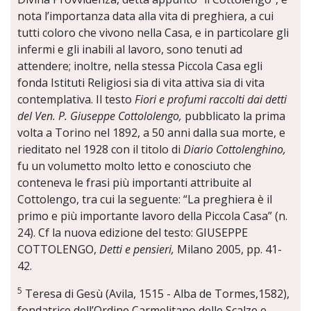
nota l’importanza data alla vita di preghiera, a cui
tutti coloro che vivono nella Casa, e in particolare gli
infermi e gli inabili al lavoro, sono tenuti ad
attendere; inoltre, nella stessa Piccola Casa egli
fonda Istituti Religiosi sia di vita attiva sia di vita
contemplativa. Il testo
Fiori e profumi raccolti dai detti
del Ven. P. Giuseppe Cottololengo,
pubblicato la prima
volta a Torino nel 1892, a 50 anni dalla sua morte, e
rieditato nel 1928 con il titolo di
Diario Cottolenghino,
fu un volumetto molto letto e conosciuto che
conteneva le frasi più importanti attribuite al
Cottolengo, tra cui la seguente: “La preghiera è il
primo e più importante lavoro della Piccola Casa” (n.
24). Cf la nuova edizione del testo: GIUSEPPE
COTTOLENGO,
Detti e pensieri,
Milano 2005, pp. 41-
42.
5
Teresa di Gesù (Avila, 1515 - Alba de Tormes,1582),
fondatrice dell’Ordine Carmelitano delle Scalze e