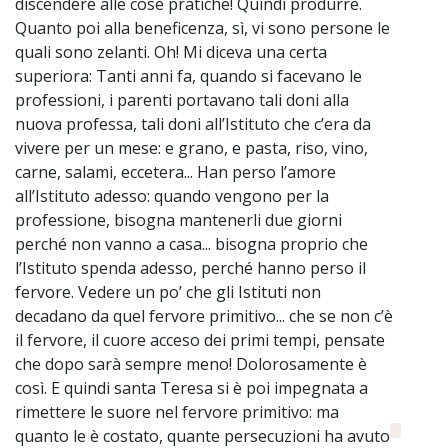
discendere alle cose pratiche! Quindi produrre.
Quanto poi alla beneficenza, sì, vi sono persone le
quali sono zelanti. Oh! Mi diceva una certa
superiora: Tanti anni fa, quando si facevano le
professioni, i parenti portavano tali doni alla
nuova professa, tali doni all’Istituto che c’era da
vivere per un mese: e grano, e pasta, riso, vino,
carne, salami, eccetera... Han perso l’amore
all’Istituto adesso: quando vengono per la
professione, bisogna mantenerli due giorni
perché non vanno a casa... bisogna proprio che
l’Istituto spenda adesso, perché hanno perso il
fervore. Vedere un po’ che gli Istituti non
decadano da quel fervore primitivo... che se non c’è
il fervore, il cuore acceso dei primi tempi, pensate
che dopo sarà sempre meno! Dolorosamente è
così. E quindi santa Teresa si è poi impegnata a
rimettere le suore nel fervore primitivo: ma
quanto le è costato, quante persecuzioni ha avuto