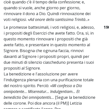
cioè quando c'è il tempo della confessione; e,
quando si vuole, anche giorno per giorno,
rinnovare il dono a Dio. Quindi rinnovazione dei
voti religiosi. «
Ad onore della santissima Trinità
...»
Le promesse battesimali, i voti religiosi, e, adesso,
19
i propositi degli Esercizi che avete fatto. Ora, sì, in
questo momento rinnovare i propositi che già
avete fatto, e presentare in questo momento al
Signore. Bisogna che ognuna faccia, rinnovi
davanti al Signore i propositi propri, quindi per
due minuti di silenzio ciascheduno presenta i suoi
propositi al Signore.
La benedizione e l'assoluzione per avere
l'indulgenza plenaria con una purificazione totale
del nostro spirito. Perciò: «
Mi confesso a Dio
onnipotente... Misereatur... Indulgentiam... Et
benedictio Dei omnipotentis...
[Segue la benedizione
delle corone. Poi dice ancora (il PM)] Letizia
sempre e santificate l'anno. Pre…