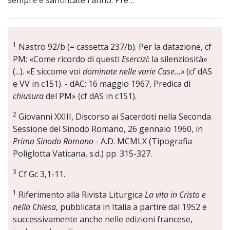
1
Nastro 92/b (= cassetta 237/b). Per la datazione, cf
PM: «Come ricordo di questi
Esercizi
: la silenziosità»
(...). «E siccome voi
dominate nelle varie Case...»
(cf dAS
e VV in c151). - dAC: 16 maggio 1967, Predica di
chiusura
del PM» (cf dAS in c151).
2
Giovanni XXIII, Discorso ai Sacerdoti nella Seconda
Sessione del Sinodo Romano, 26 gennaio 1960, in
Primo Sinodo Romano
- A.D. MCMLX (Tipografia
Poliglotta Vaticana, s.d.) pp. 315-327.
3
Cf Gc 3,1-11.
1
Riferimento alla Rivista Liturgica
La vita in Cristo e
nella Chiesa
, pubblicata in Italia a partire dal 1952 e
successivamente anche nelle edizioni francese,