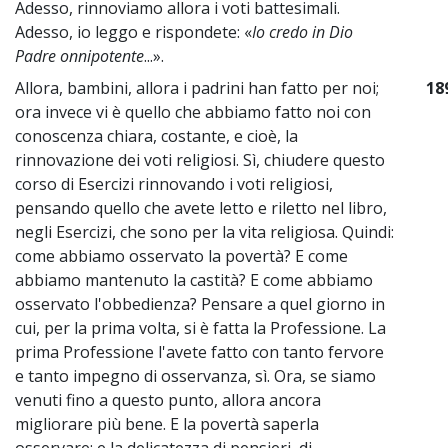
Adesso, rinnoviamo allora i voti battesimali.
Adesso, io leggo e rispondete: «
Io credo in Dio
Padre onnipotente
...».
Allora, bambini, allora i padrini han fatto per noi;
18
ora invece vi è quello che abbiamo fatto noi con
conoscenza chiara, costante, e cioè, la
rinnovazione dei voti religiosi. Sì, chiudere questo
corso di Esercizi rinnovando i voti religiosi,
pensando quello che avete letto e riletto nel libro,
negli Esercizi, che sono per la vita religiosa. Quindi:
come abbiamo osservato la povertà? E come
abbiamo mantenuto la castità? E come abbiamo
osservato l'obbedienza? Pensare a quel giorno in
cui, per la prima volta, si è fatta la Professione. La
prima Professione l'avete fatto con tanto fervore
e tanto impegno di osservanza, sì. Ora, se siamo
venuti fino a questo punto, allora ancora
migliorare più bene. E la povertà saperla
osservare; e la delicatezza di pensieri, di