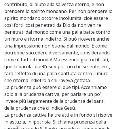
contributo, di aiuto alla salvezza eterna, e non
prendere lo spirito mondano. Per non prendere lo
spirito mondano occorre incolumità, cioè essere
così forti, così penetrati da Dio da non venire
penetrati dal mondo come una palla batte contro
un muro e ritorna indietro. Si può ricevere anche
una impressione non buona dal mondo. E come
potrebbe succedere diversamente, considerando
come è fatto il mondo! Ma essendo già fortificati,
quella parola, quell’esempio, ciò che si sente, ecc.,
farà l’effetto di una palla sbattuta contro il muro
che ritorna indietro a chi l’aveva gettata.
La prudenza può essere di due tipi. Accenniamo
solo alla prudenza cattiva, per parlare un po’
invece più largamente della prudenza dei santi,
della prudenza che ci indica Gesù.
La prudenza cattiva ha tre atti e in fondo si risolve
in astuzia, in ipocrisia. Si chiama prudenza della
2
carne
, secondo S. Paolo, quando si combinano le