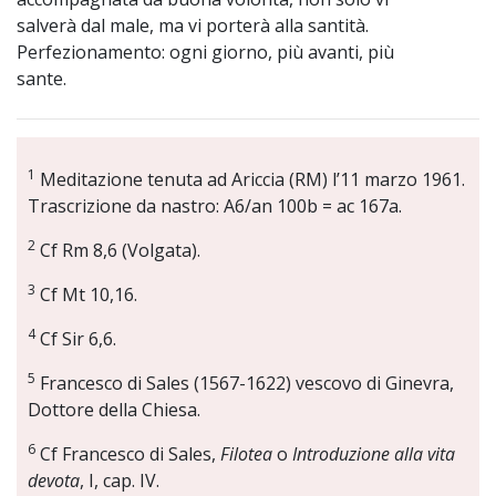
salverà dal male, ma vi porterà alla santità.
Perfezionamento: ogni giorno, più avanti, più
sante.
1
Meditazione tenuta ad Ariccia (RM) l’11 marzo 1961.
Trascrizione da nastro: A6/an 100b = ac 167a.
2
Cf Rm 8,6 (Volgata).
3
Cf Mt 10,16.
4
Cf Sir 6,6.
5
Francesco di Sales (1567-1622) vescovo di Ginevra,
Dottore della Chiesa.
6
Cf Francesco di Sales,
Filotea
o
Introduzione alla vita
devota
, I, cap. IV.