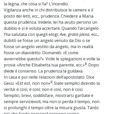
la legna, che cosa si fa? L’incendio.
Vigilanza anche in chi distribuisce le camere e il
posto dei letti, ecc., prudenza. Chiedere a Maria
questa prudenza. Vedete, lei ha avuto persino un
dubbio e si è voluta accertare. Quando l’arcangelo
l’ha salutata con quegli elogi:
Ave, gratia plena
, ecc.,
dubitò se fosse un angelo venuto da Dio o se
fosse un angelo vestito da angelo, ma in realtà
fosse un diavoletto. Domandò: «E come
avverrebbe questo?». Volle le spiegazioni e volle la
8
prova: «Anche Elisabetta tua parente, ecc.»
. Dopo
diede il consenso. La prudenza la guidava.
In casa e poi nelle relazioni dell’apostolato. Dice
9
Gesù: «Est est, non non»
. Siate semplici dicendo la
verità: è così, è così; non è così, non è così.
Semplici, brevi, soddisfare, mostrarsi garbate e
sempre servizievoli, ma non si perda il tempo, non
si prolunghi il tempo oltre la misura giusta. Tanto
più che [certe persone] possono venire