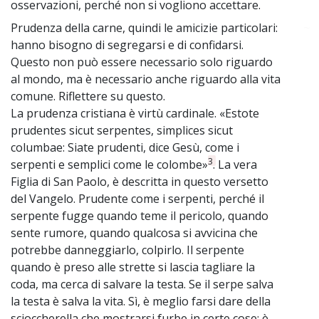
osservazioni, perché non si vogliono accettare.
Prudenza della carne, quindi le amicizie particolari:
~
hanno bisogno di segregarsi e di confidarsi.
Questo non può essere necessario solo riguardo
al mondo, ma è necessario anche riguardo alla vita
comune. Riflettere su questo.
La prudenza cristiana è virtù cardinale. «Estote
prudentes sicut serpentes, simplices sicut
columbae: Siate prudenti, dice Gesù, come i
3
serpenti e semplici come le colombe»
. La vera
Figlia di San Paolo, è descritta in questo versetto
del Vangelo. Prudente come i serpenti, perché il
serpente fugge quando teme il pericolo, quando
sente rumore, quando qualcosa si avvicina che
potrebbe danneggiarlo, colpirlo. Il serpente
quando è preso alle strette si lascia tagliare la
coda, ma cerca di salvare la testa. Se il serpe salva
la testa è salva la vita. Sì, è meglio farsi dare della
scioccherella che mostrarsi furbe in certe cose; è