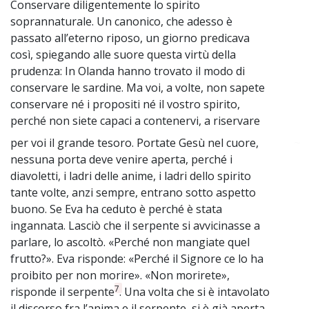
Conservare diligentemente lo spirito
soprannaturale. Un canonico, che adesso è
passato all’eterno riposo, un giorno predicava
così, spiegando alle suore questa virtù della
prudenza: In Olanda hanno trovato il modo di
conservare le sardine. Ma voi, a volte, non sapete
conservare né i propositi né il vostro spirito,
perché non siete capaci a contenervi, a riservare
per voi il grande tesoro. Portate Gesù nel cuore,
~
nessuna porta deve venire aperta, perché i
diavoletti, i ladri delle anime, i ladri dello spirito
tante volte, anzi sempre, entrano sotto aspetto
buono. Se Eva ha ceduto è perché è stata
ingannata. Lasciò che il serpente si avvicinasse a
parlare, lo ascoltò. «Perché non mangiate quel
frutto?». Eva risponde: «Perché il Signore ce lo ha
proibito per non morire». «Non morirete»,
7
risponde il serpente
. Una volta che si è intavolato
il discorso fra l’anima e il serpente, si è già aperta