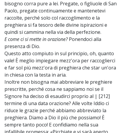
bisogno corra pure a lei. Pregate, o figliuole di San
Paolo, pregate continuamente e mantenetevi
raccolte, perché solo col raccoglimento e la
preghiera si fa tesoro delle divine ispirazioni e
quindi si cammina nella via della perfezione.
E come ci si mette in orazione?
Ponendoci alla
presenza di Dio.
Questo atto compiuto in sul principio, oh, quanto
vale! È meglio impiegare mezz'ora per raccoglierci
e far sol più mezz'ora di preghiera che star un'ora
in chiesa con la testa in aria.
Inoltre non bisogna mai abbreviare le preghiere
prescritte, perché cosa ne sappiamo noi se il
Signore ha deciso di esaudirci proprio al | [212]
termine di una data orazione? Alle volte Iddio ci
riduce le grazie perché abbiamo abbreviato la
preghiera. Diamo a Dio il più che possiamo! È
sempre tanto poco! E confidiamo nella sua
infallibile promessa: «Picchiate e vi sarà aperto,