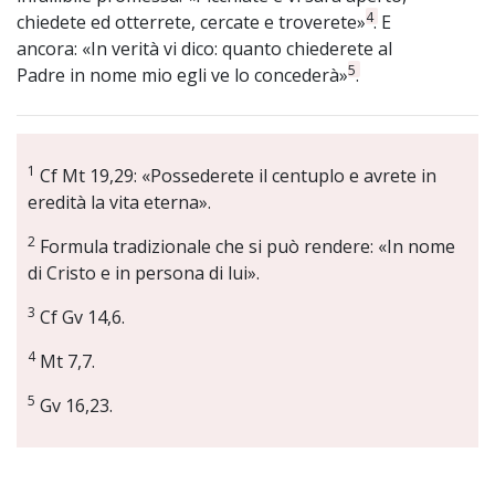
4
chiedete ed otterrete, cercate e troverete»
. E
ancora: «In verità vi dico: quanto chiederete al
5
Padre in nome mio egli ve lo concederà»
.
1
Cf Mt 19,29: «Possederete il centuplo e avrete in
eredità la vita eterna».
2
Formula tradizionale che si può rendere: «In nome
di Cristo e in persona di lui».
3
Cf Gv 14,6.
4
Mt 7,7.
5
Gv 16,23.