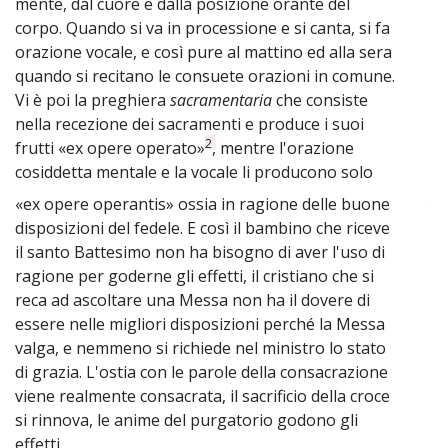
mente, dal cuore e dalla posizione orante del
corpo. Quando si va in processione e si canta, si fa
orazione vocale, e così pure al mattino ed alla sera
quando si recitano le consuete orazioni in comune.
Vi è poi la preghiera
sacramentaria
che consiste
nella recezione dei sacramenti e produce i suoi
2
frutti «ex opere operato»
, mentre l'orazione
cosiddetta mentale e la vocale li producono solo
«ex opere operantis» ossia in ragione delle buone
~
disposizioni del fedele. E così il bambino che riceve
il santo Battesimo non ha bisogno di aver l'uso di
ragione per goderne gli effetti, il cristiano che si
reca ad ascoltare una Messa non ha il dovere di
essere nelle migliori disposizioni perché la Messa
valga, e nemmeno si richiede nel ministro lo stato
di grazia. L'ostia con le parole della consacrazione
viene realmente consacrata, il sacrificio della croce
si rinnova, le anime del purgatorio godono gli
effetti.