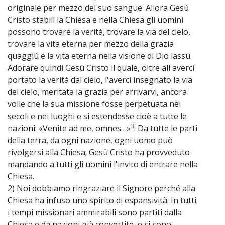
originale per mezzo del suo sangue. Allora Gesù
Cristo stabilì la Chiesa e nella Chiesa gli uomini
possono trovare la verità, trovare la via del cielo,
trovare la vita eterna per mezzo della grazia
quaggiù e la vita eterna nella visione di Dio lassù.
Adorare quindi Gesù Cristo il quale, oltre all'averci
portato la verità dal cielo, l'averci insegnato la via
del cielo, meritata la grazia per arrivarvi, ancora
volle che la sua missione fosse perpetuata nei
secoli e nei luoghi e si estendesse cioè a tutte le
3
nazioni: «Venite ad me, omnes…»
. Da tutte le parti
della terra, da ogni nazione, ogni uomo può
rivolgersi alla Chiesa; Gesù Cristo ha provveduto
mandando a tutti gli uomini l'invito di entrare nella
Chiesa.
2) Noi dobbiamo ringraziare il Signore perché alla
Chiesa ha infuso uno spirito di espansività. In tutti
i tempi missionari ammirabili sono partiti dalla
Chiesa e da nazioni già convertite, e si sono