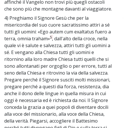
affinché il Vangelo non trovi più quegli ostacoli
che sono più che montagne davanti al viaggiatore.
4) Preghiamo il Signore Gesù che per la
~
misericordia del suo cuore sacratissimo attiri a sé
tutti gli uomini: «Ego autem cum exaltatus fuero a
5
terra, omnia traham»
, dall'alto della croce, nella
quale vi è salute e salvezza, attiri tutti gli uomini a
sé. E vengano alla Chiesa tutti gli uomini e
ritornino alla loro madre Chiesa tutti quelli che si
sono allontanati per orgoglio o per errore, tutti al
seno della Chiesa e ritrovino la via della salvezza.
Pregare perché il Signore susciti molti missionari,
pregare perché a questi dia forza, resistenza, dia
anche il dono delle lingue in quella misura in cui
oggi è necessaria ed è richiesta da noi. Il Signore
conceda la grazia a quei popoli di diventare docili
alla voce del missionario, alla voce della Chiesa,
della verità. Piegarsi, accogliere il Battesimo
perché tutti divengano figli di Dio e sulla terra si