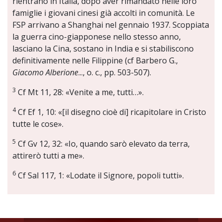
rientrano in Italia, dopo aver rimandato nelle loro
famiglie i giovani cinesi già accolti in comunità. Le
FSP arrivano a Shanghai nel gennaio 1937. Scoppiata
la guerra cino-giapponese nello stesso anno,
lasciano la Cina, sostano in India e si stabiliscono
definitivamente nelle Filippine (cf Barbero G.,
Giacomo Alberione
..., o. c., pp. 503-507).
3
Cf Mt 11, 28: «Venite a me, tutti…».
4
Cf Ef 1, 10: «[il disegno cioè di] ricapitolare in Cristo
tutte le cose».
5
Cf Gv 12, 32: «Io, quando sarò elevato da terra,
attirerò tutti a me».
6
Cf Sal 117, 1: «Lodate il Signore, popoli tutti».