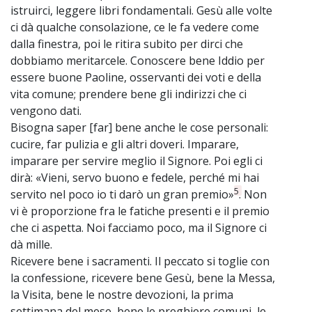
istruirci, leggere libri fondamentali. Gesù alle volte
ci dà qualche consolazione, ce le fa vedere come
dalla finestra, poi le ritira subito per dirci che
dobbiamo meritarcele. Conoscere bene Iddio per
essere buone Paoline, osservanti dei voti e della
vita comune; prendere bene gli indirizzi che ci
vengono dati.
Bisogna saper [far] bene anche le cose personali:
cucire, far pulizia e gli altri doveri. Imparare,
imparare per servire meglio il Signore. Poi egli ci
dirà: «Vieni, servo buono e fedele, perché mi hai
5
servito nel poco io ti darò un gran premio»
. Non
vi è proporzione fra le fatiche presenti e il premio
che ci aspetta. Noi facciamo poco, ma il Signore ci
dà mille.
Ricevere bene i sacramenti. Il peccato si toglie con
la confessione, ricevere bene Gesù, bene la Messa,
la Visita, bene le nostre devozioni, la prima
settimana del mese, bene le preghiere comuni, le