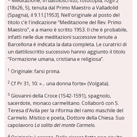
* Meditazione, in dattiloscritto, fotocopia, fogli 2
(18x26, 5), tenuta dal Primo Maestro a Valladolid
(Spagna), il 9.11.[1953]. Nell'originale al posto del
titolo c'è l'indicazione “Meditazione del Rev. Primo
Maestro”, e a mano è scritto 1953. Il che è probabile,
infatti nelle due meditazioni successive tenute a
Barcellona è indicata la data completa. Le curatrici di
un dattiloscritto successivo hanno aggiunto il titolo
“Formazione umana, cristiana e religiosa”.
1
Originale: farsi prima.
2
Cf Pr 31, 10: «… una donna forte» (Volgata).
3
Giovanni della Croce (1542-1591), spagnolo,
sacerdote, monaco carmelitano. Collaborò con S.
Teresa d'Avila per la riforma del ramo maschile del
Carmelo. Mistico e poeta, Dottore della Chiesa. Suo
capolavoro
La salita del monte Carmelo.
4