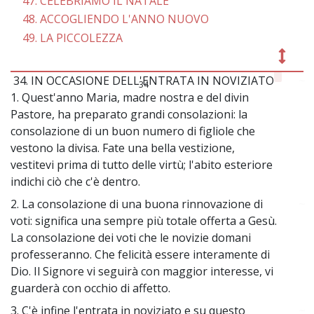
47. CELEBRIAMO IL NATALE
48. ACCOGLIENDO L'ANNO NUOVO
49. LA PICCOLEZZA
34. IN OCCASIONE DELL'ENTRATA IN NOVIZIATO
~
34
1. Quest'anno Maria, madre nostra e del divin
Pastore, ha preparato grandi consolazioni: la
consolazione di un buon numero di figliole che
vestono la divisa. Fate una bella vestizione,
vestitevi prima di tutto delle virtù; l'abito esteriore
indichi ciò che c'è dentro.
2. La consolazione di una buona rinnovazione di
~
voti: significa una sempre più totale offerta a Gesù.
La consolazione dei voti che le novizie domani
professeranno. Che felicità essere interamente di
Dio. Il Signore vi seguirà con maggior interesse, vi
guarderà con occhio di affetto.
3. C'è infine l'entrata in noviziato e su questo
~