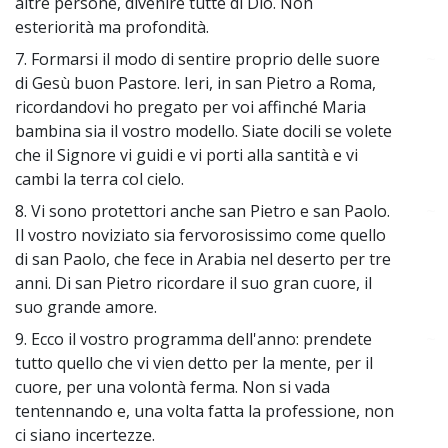
altre persone, divenire tutte di Dio. Non
esteriorità ma profondità.
7. Formarsi il modo di sentire proprio delle suore
~
di Gesù buon Pastore. Ieri, in san Pietro a Roma,
ricordandovi ho pregato per voi affinché Maria
bambina sia il vostro modello. Siate docili se volete
che il Signore vi guidi e vi porti alla santità e vi
cambi la terra col cielo.
8. Vi sono protettori anche san Pietro e san Paolo.
~
Il vostro noviziato sia fervorosissimo come quello
di san Paolo, che fece in Arabia nel deserto per tre
anni. Di san Pietro ricordare il suo gran cuore, il
suo grande amore.
9. Ecco il vostro programma dell'anno: prendete
~
tutto quello che vi vien detto per la mente, per il
cuore, per una volontà ferma. Non si vada
tentennando e, una volta fatta la professione, non
ci siano incertezze.