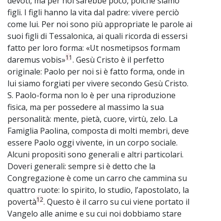
devoti, ma per noi sarebbe poco, poiché siamo
figli. I figli hanno la vita dal padre: vivere perciò
come lui. Per noi sono più appropriate le parole ai
suoi figli di Tessalonica, ai quali ricorda di essersi
fatto per loro forma: «Ut nosmetipsos formam
11
daremus vobis»
. Gesù Cristo è il perfetto
originale: Paolo per noi si è fatto forma, onde in
lui siamo forgiati per vivere secondo Gesù Cristo.
S. Paolo-forma non lo è per una riproduzione
fisica, ma per possedere al massimo la sua
personalità: mente, pietà, cuore, virtù, zelo. La
Famiglia Paolina, composta di molti membri, deve
essere Paolo oggi vivente, in un corpo sociale.
Alcuni propositi sono generali e altri particolari.
Doveri generali: sempre si è detto che la
Congregazione è come un carro che cammina su
quattro ruote: lo spirito, lo studio, l’apostolato, la
12
povertà
. Questo è il carro su cui viene portato il
Vangelo alle anime e su cui noi dobbiamo stare