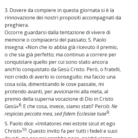
3. Dovere da compiere in questa giornata si è la
rinnovazione dei nostri propositi accompagnati da
preghiera.
Occorre guardarsi dalla tentazione di vivere di
memorie o compiacersi del passato; S. Paolo
insegna: «Non che io abbia già ricevuto il premio,
o che sia già perfetto; ma continuo a correre per
conquistare quello per cui sono stato ancora
anch’io conquistato da Gesù Cristo. Però, o fratelli,
non credo di averlo io conseguito; ma faccio una
cosa sola, dimenticando le cose passate, mi
protendo avanti, per avvicinarmi alla meta, al
premio della superna vocazione di Dio in Cristo
8
Gesù»
. E che cosa, invece, siamo stati? Perciò:
Ne
9
respicias peccata mea, sed fidem Ecclesiae tuae
.
S. Paolo dice: «Imitatores mei estote sicut et ego
~
10
Christi»
. Questo invito fa per tutti i fedeli e suoi