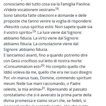
conosciamo del tutto cosa sia la Famiglia Paolina:
18
«Videte vocationem vestram»
.
Sono talvolta fatte obiezioni e domande e delle
proposte che fanno venire la voglia di rispondere:
«Nescitis cuius spiritus estis: Non sapete quale sia
19
il vostro spirito»
. La luce viene dal Signore:
abbiamo fiducia. La virtù viene dal Signore:
abbiamo fiducia. La consolazione viene dal
Signore: abbiamo fiducia.
E lanciamoci avanti, fino a quando potremo dire
con Gesù crocifisso sul letto di nostra morte:
20
«Consummatum est»
. Ho compito quello che
Iddio voleva da me, quello che era nei suoi disegni.
Poi: «In manus tuas, Domine, commendo spiritum
meum: Nelle tue mani raccomando, o Padre
21
celeste, la mia anima»
. Ripensando al passato
constatiamo che si è avverato la prima parte della
divina promessa e siamo sicuri che, se fedeli, si