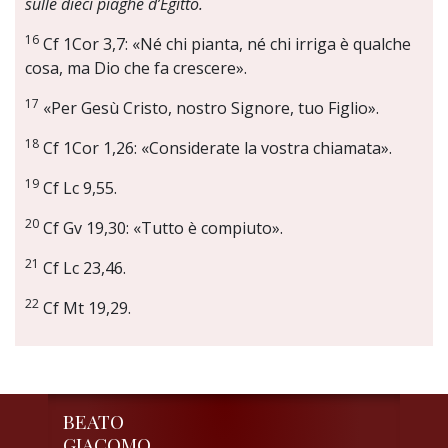
sulle dieci piaghe d’Egitto.
16
Cf 1Cor 3,7: «Né chi pianta, né chi irriga è qualche
cosa, ma Dio che fa crescere».
17
«Per Gesù Cristo, nostro Signore, tuo Figlio».
18
Cf 1Cor 1,26: «Considerate la vostra chiamata».
19
Cf Lc 9,55.
20
Cf Gv 19,30: «Tutto è compiuto».
21
Cf Lc 23,46.
22
Cf Mt 19,29.
BEATO
GIACOMO