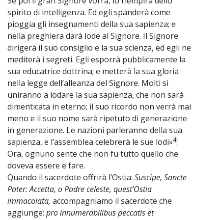
Se poi il gran Signore vorrà, lo riempirà dello
spirito di intelligenza. Ed egli spanderà come
pioggia gli insegnamenti della sua sapienza; e
nella preghiera darà lode al Signore. Il Signore
dirigerà il suo consiglio e la sua scienza, ed egli ne
mediterà i segreti. Egli esporrà pubblicamente la
sua educatrice dottrina; e metterà la sua gloria
nella legge dell’alleanza del Signore. Molti si
uniranno a lodare la sua sapienza, che non sarà
dimenticata in eterno; il suo ricordo non verrà mai
meno e il suo nome sarà ripetuto di generazione
in generazione. Le nazioni parleranno della sua
4
sapienza, e l’assemblea celebrerà le sue lodi»
.
Ora, ognuno sente che non fu tutto quello che
doveva essere e fare.
Quando il sacerdote offrirà l’Ostia:
Suscipe, Sancte
Pater: Accetta, o Padre celeste, quest’Ostia
immacolata,
accompagniamo il sacerdote che
aggiunge:
pro innumerabilibus peccatis et