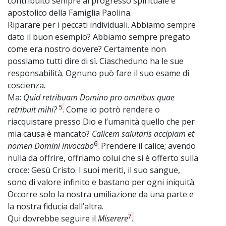
contribuito sempre al progresso spirituale e
apostolico della Famiglia Paolina.
Riparare per i peccati individuali. Abbiamo sempre
dato il buon esempio? Abbiamo sempre pregato
come era nostro dovere? Certamente non
possiamo tutti dire di sì. Ciascheduno ha le sue
responsabilità. Ognuno può fare il suo esame di
coscienza.
Ma:
Quid retribuam Domino pro omnibus quae
5
retribuit mihi?
. Come io potrò rendere o
riacquistare presso Dio e l’umanità quello che per
mia causa è mancato?
Calicem salutaris accipiam et
6
nomen Domini invocabo
. Prendere il calice; avendo
nulla da offrire, offriamo colui che si è offerto sulla
croce: Gesù Cristo. I suoi meriti, il suo sangue,
sono di valore infinito e bastano per ogni iniquità.
Occorre solo la nostra umiliazione da una parte e
la nostra fiducia dall’altra.
7
Qui dovrebbe seguire il
Miserere
.