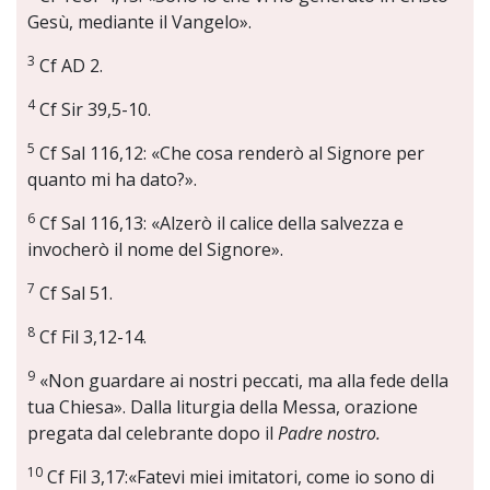
Gesù, mediante il Vangelo».
3
Cf AD 2.
4
Cf Sir 39,5-10.
5
Cf Sal 116,12: «Che cosa renderò al Signore per
quanto mi ha dato?».
6
Cf Sal 116,13: «Alzerò il calice della salvezza e
invocherò il nome del Signore».
7
Cf Sal 51.
8
Cf Fil 3,12-14.
9
«Non guardare ai nostri peccati, ma alla fede della
tua Chiesa». Dalla liturgia della Messa, orazione
pregata dal celebrante dopo il
Padre nostro.
10
Cf Fil 3,17:«Fatevi miei imitatori, come io sono di