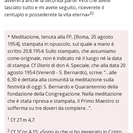
avvererà anche la seconda parte: «Voi che avete
lasciato tutto e mi avete seguito, riceverete il
22
centuplo e possederete la vita eterna»
.
* Meditazione, tenuta alla FP, [Roma, 20 agosto
1954], stampata in opuscolo, sul quale a mano è
scritto 20.8.1954. Sullo stampato, che assumiamo
come originale, non è indicato né il luogo né la data
di stampa. Cf
Diario
di don A. Speciale, che alla data 20
agosto 1954 (Venerdì - S. Bernardo), scrive: “…alle
6,30 è dettata alla comunità la meditazione sulla
festività di oggi: S. Bernardo e Quarantennio della
fondazione della Congregazione. Nella meditazione
che è stata ripresa e stampata, il Primo Maestro si
sofferma su tre doveri da compiere…”.
1
Cf 2Tm 4,7.
2
Cf 1Cor 4,15: «Sono io che vi ho generato in Cristo