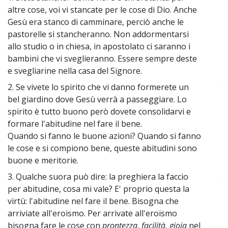
altre cose, voi vi stancate per le cose di Dio. Anche
Gesù era stanco di camminare, perciò anche le
pastorelle si stancheranno. Non addormentarsi
allo studio o in chiesa, in apostolato ci saranno i
bambini che vi sveglieranno. Essere sempre deste
e svegliarine nella casa del Signore.
2. Se vivete lo spirito che vi danno formerete un
~
bel giardino dove Gesù verrà a passeggiare. Lo
spirito è tutto buono però dovete consolidarvi e
formare l'abitudine nel fare il bene.
Quando si fanno le buone azioni? Quando si fanno
le cose e si compiono bene, queste abitudini sono
buone e meritorie.
3. Qualche suora può dire: la preghiera la faccio
~
per abitudine, cosa mi vale? E' proprio questa la
virtù: l'abitudine nel fare il bene. Bisogna che
arriviate all'eroismo. Per arrivate all'eroismo
bisogna fare le cose con
prontezza, facilità, gioia
nel