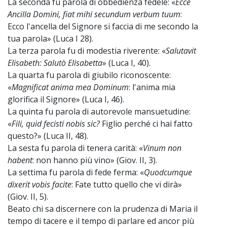
La seconda fu parola di obbedienza fedele: «
Ecce
Ancilla Domini, fiat mihi secundum verbum tuum
:
Ecco l'ancella del Signore si faccia di me secondo la
tua parola» (Luca I 28).
La terza parola fu di modestia riverente: «
Salutavit
Elisabeth: Salutò Elisabetta
» (Luca I, 40).
La quarta fu parola di giubilo riconoscente:
«
Magnificat anima mea Dominum
: l'anima mia
glorifica il Signore» (Luca I, 46).
La quinta fu parola di autorevole mansuetudine:
«
Fili, quid fecisti nobis sic?
Figlio perché ci hai fatto
questo?» (Luca II, 48).
La sesta fu parola di tenera carità: «
Vinum non
habent
: non hanno più vino» (Giov. II, 3).
La settima fu parola di fede ferma: «
Quodcumque
dixerit vobis facite
: Fate tutto quello che vi dirà»
(Giov. II, 5).
Beato chi sa discernere con la prudenza di Maria il
tempo di tacere e il tempo di parlare ed ancor più