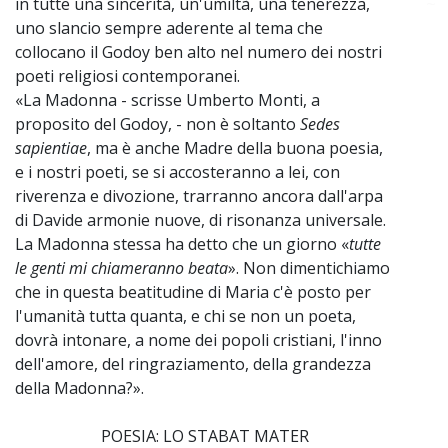
in tutte una sincerità, un'umiltà, una tenerezza,
~
uno slancio sempre aderente al tema che
collocano il Godoy ben alto nel numero dei nostri
poeti religiosi contemporanei.
«La Madonna - scrisse Umberto Monti, a
proposito del Godoy, - non è soltanto
Sedes
sapientiae
, ma è anche Madre della buona poesia,
e i nostri poeti, se si accosteranno a lei, con
riverenza e divozione, trarranno ancora dall'arpa
di Davide armonie nuove, di risonanza universale.
La Madonna stessa ha detto che un giorno «
tutte
le genti mi chiameranno beata
». Non dimentichiamo
che in questa beatitudine di Maria c'è posto per
l'umanità tutta quanta, e chi se non un poeta,
dovrà intonare, a nome dei popoli cristiani, l'inno
dell'amore, del ringraziamento, della grandezza
della Madonna?».
POESIA: LO STABAT MATER