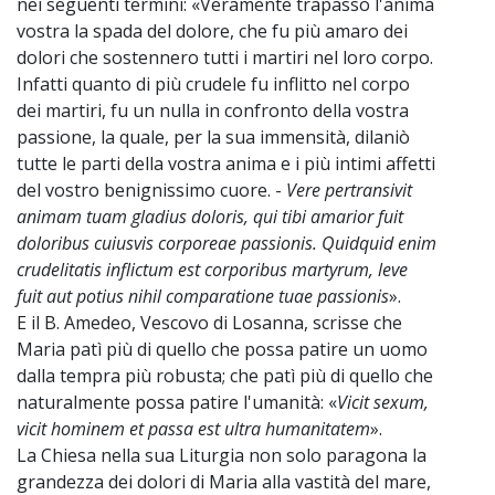
nei seguenti termini: «Veramente trapassò l'anima
vostra la spada del dolore, che fu più amaro dei
dolori che sostennero tutti i martiri nel loro corpo.
Infatti quanto di più crudele fu inflitto nel corpo
dei martiri, fu un nulla in confronto della vostra
passione, la quale, per la sua immensità, dilaniò
tutte le parti della vostra anima e i più intimi affetti
del vostro benignissimo cuore. -
Vere pertransivit
animam tuam gladius doloris, qui tibi amarior fuit
doloribus cuiusvis corporeae passionis. Quidquid enim
crudelitatis inflictum est corporibus martyrum, leve
fuit aut potius nihil comparatione tuae passionis
».
E il B. Amedeo, Vescovo di Losanna, scrisse che
Maria patì più di quello che possa patire un uomo
dalla tempra più robusta; che patì più di quello che
naturalmente possa patire l'umanità: «
Vicit sexum,
vicit hominem et passa est ultra humanitatem
».
La Chiesa nella sua Liturgia non solo paragona la
grandezza dei dolori di Maria alla vastità del mare,