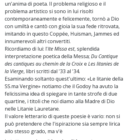
un'anima di poeta. Il problema religioso e il
problema artistico si sono in lui risolti
contemporaneamente e felicemente, tornò a Dio
con umiltà e cantò con gioia la sua fede ritrovata,
imitando in questo Coppée, Huisman, Jammes ed
innumerevoli altri convertiti.
Ricordiamo di lui: l'
lte Missa est
, splendida
interpretazione poetica della Messa;
Du Cantique
des cantiques au chemin de la Croix
e
Les litanies de
la Vierge
, libri scritti dal '33 al '34.
Esaminando soltanto quest'ultimo: «Le litanie della
SS.ma Vergine» notiamo che il Godoy ha avuto la
felicissima idea di spiegare in tante strofe di due
quartine, i titoli che noi diamo alla Madre di Dio
nelle Litanie Lauretane.
Il valore letterario di queste poesie è vario: non si
può pretendere che l'ispirazione sia sempre lirica
allo stesso grado, ma v'è