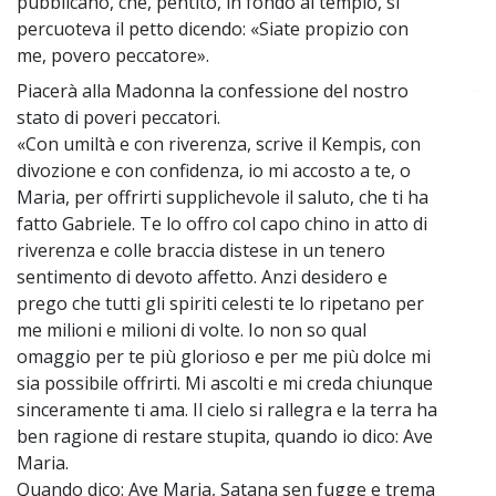
pubblicano, che, pentito, in fondo al tempio, si
percuoteva il petto dicendo: «Siate propizio con
me, povero peccatore».
Piacerà alla Madonna la confessione del nostro
~
stato di poveri peccatori.
«Con umiltà e con riverenza, scrive il Kempis, con
divozione e con confidenza, io mi accosto a te, o
Maria, per offrirti supplichevole il saluto, che ti ha
fatto Gabriele. Te lo offro col capo chino in atto di
riverenza e colle braccia distese in un tenero
sentimento di devoto affetto. Anzi desidero e
prego che tutti gli spiriti celesti te lo ripetano per
me milioni e milioni di volte. Io non so qual
omaggio per te più glorioso e per me più dolce mi
sia possibile offrirti. Mi ascolti e mi creda chiunque
sinceramente ti ama. Il cielo si rallegra e la terra ha
ben ragione di restare stupita, quando io dico: Ave
Maria.
Quando dico: Ave Maria, Satana sen fugge e trema