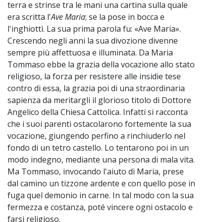
terra e strinse tra le mani una cartina sulla quale
era scritta l'
Ave Maria
; se la pose in bocca e
l'inghiottì. La sua prima parola fu: «Ave Maria».
Crescendo negli anni la sua divozione divenne
sempre più affettuosa e illuminata. Da Maria
Tommaso ebbe la grazia della vocazione allo stato
religioso, la forza per resistere alle insidie tese
contro di essa, la grazia poi di una straordinaria
sapienza da meritargli il glorioso titolo di Dottore
Angelico della Chiesa Cattolica. Infatti si racconta
che i suoi parenti ostacolarono fortemente la sua
vocazione, giungendo perfino a rinchiuderlo nel
fondo di un tetro castello. Lo tentarono poi in un
modo indegno, mediante una persona di mala vita.
Ma Tommaso, invocando l'aiuto di Maria, prese
dal camino un tizzone ardente e con quello pose in
fuga quel demonio in carne. In tal modo con la sua
fermezza e costanza, poté vincere ogni ostacolo e
farsi religioso.