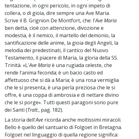
tentazione, in ogni pericolo, in ogni impeto di
collera, o di gioia, dire sempre una Ave Maria.
Scrive il B. Grignion De Montfort, che: l'
Ave Maria
ben detta, cioè con attenzione, divozione e
modestia, è il nemico, il martello del demonio, la
santificazione delle anime, la gioia degli Angeli, la
melodia dei predestinati, il cantico del Nuovo
Testamento, il piacere di Maria, la gloria della SS.
Trinità. «L'
Ave Maria
è una rugiada celeste, che
rende l'anima feconda; è un bacio casto ed
affettuoso che si dà a Maria; è una rosa vermiglia
che le si presenta, è una perla preziosa che le si
offre, è una coppa di ambrosia e di nettare divino
che le si porge». Tutti questi paragoni sono pure
dei Santi (
Tratt
., pag. 182).
La storia dell'
Ave
ricorda anche moltissimi miracoli.
~
Bello è quello del santuario di Folgoet in Bretagna.
Folgoet nel linguaggio di quella regione significa: