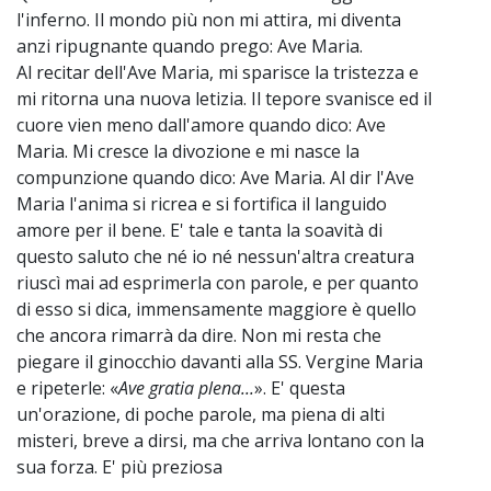
l'inferno. Il mondo più non mi attira, mi diventa
anzi ripugnante quando prego: Ave Maria.
Al recitar dell'Ave Maria, mi sparisce la tristezza e
mi ritorna una nuova letizia. Il tepore svanisce ed il
cuore vien meno dall'amore quando dico: Ave
Maria. Mi cresce la divozione e mi nasce la
compunzione quando dico: Ave Maria. Al dir l'Ave
Maria l'anima si ricrea e si fortifica il languido
amore per il bene. E' tale e tanta la soavità di
questo saluto che né io né nessun'altra creatura
riuscì mai ad esprimerla con parole, e per quanto
di esso si dica, immensamente maggiore è quello
che ancora rimarrà da dire. Non mi resta che
piegare il ginocchio davanti alla SS. Vergine Maria
e ripeterle: «
Ave gratia plena...
». E' questa
un'orazione, di poche parole, ma piena di alti
misteri, breve a dirsi, ma che arriva lontano con la
sua forza. E' più preziosa