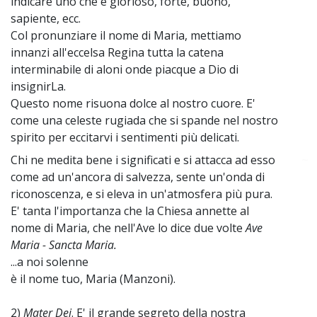
indicare uno che è glorioso, forte, buono,
sapiente, ecc.
Col pronunziare il nome di Maria, mettiamo
innanzi all'eccelsa Regina tutta la catena
interminabile di aloni onde piacque a Dio di
insignirLa.
Questo nome risuona dolce al nostro cuore. E'
come una celeste rugiada che si spande nel nostro
spirito per eccitarvi i sentimenti più delicati.
Chi ne medita bene i significati e si attacca ad esso
~
come ad un'ancora di salvezza, sente un'onda di
riconoscenza, e si eleva in un'atmosfera più pura.
E' tanta l'importanza che la Chiesa annette al
nome di Maria, che nell'Ave lo dice due volte
Ave
Maria - Sancta Maria.
...a noi solenne
è il nome tuo, Maria (Manzoni).
2)
Mater Dei
. E' il grande segreto della nostra