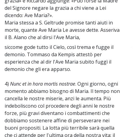
grazia» e Riccardo aggiunge: «Può forse la Madre
del Signore negare la grazia a chi viene a Lei
dicendo: Ave Maria?».
Maria stessa a S. Geltrude promise tanti aiuti in
morte, quante Ave Maria Le avesse dette. Asseriva
il B. Alano che al dirsi l'Ave Maria,
siccome gode tutto il Cielo, così trema e fugge il
~
demonio. Tommaso da Kempis attestò per
esperienza che al dir l'Ave Maria subito fuggì il
demonio che gli era apparso.
4)
Nunc et in hora mortis nostrae
. Ogni giorno, ogni
momento abbiamo bisogno di Maria. Il tempo non
cancella le nostre miserie, anzi le aumenta. Più
indeboliscono col procedere degli anni le nostre
forze, più gravi diventano i combattimenti che
dobbiamo sostenere affine di perseverare nei
buoni propositi. La lotta più terribile sarà quella
che ci attende per l'ultima ora della nostra vita; il