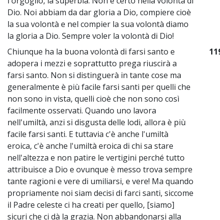
l'orgoglio, la superbia. Non è certo nella volontà di
Dio. Noi abbiam da dar gloria a Dio, compiere cioè
la sua volontà e nel compier la sua volontà diamo
la gloria a Dio. Sempre voler la volontà di Dio!
Chiunque ha la buona volontà di farsi santo e
11
adopera i mezzi e soprattutto prega riuscirà a
farsi santo. Non si distinguerà in tante cose ma
generalmente è più facile farsi santi per quelli che
non sono in vista, quelli cioè che non sono così
facilmente osservati. Quando uno lavora
nell'umiltà, anzi si disgusta delle lodi, allora è più
facile farsi santi. E tuttavia c'è anche l'umiltà
eroica, c'è anche l'umiltà eroica di chi sa stare
nell'altezza e non patire le vertigini perché tutto
attribuisce a Dio e ovunque è messo trova sempre
tante ragioni e vere di umiliarsi, e vere! Ma quando
propriamente noi siam decisi di farci santi, siccome
il Padre celeste ci ha creati per quello, [siamo]
sicuri che ci dà la grazia. Non abbandonarsi alla