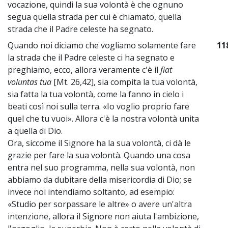
vocazione, quindi la sua volontà è che ognuno
segua quella strada per cui è chiamato, quella
strada che il Padre celeste ha segnato.
Quando noi diciamo che vogliamo solamente fare
11
la strada che il Padre celeste ci ha segnato e
preghiamo, ecco, allora veramente c'è il
fiat
voluntas tua
[Mt. 26,42], sia compita la tua volontà,
sia fatta la tua volontà, come la fanno in cielo i
beati così noi sulla terra. «Io voglio proprio fare
quel che tu vuoi». Allora c'è la nostra volontà unita
a quella di Dio.
Ora, siccome il Signore ha la sua volontà, ci dà le
grazie per fare la sua volontà. Quando una cosa
entra nel suo programma, nella sua volontà, non
abbiamo da dubitare della misericordia di Dio; se
invece noi intendiamo soltanto, ad esempio:
«Studio per sorpassare le altre» o avere un'altra
intenzione, allora il Signore non aiuta l'ambizione,