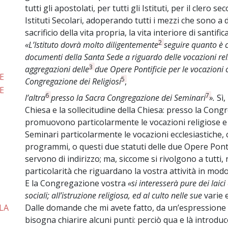
tutti gli apostolati, per tutti gli Istituti, per il clero sec
Istituti Secolari, adoperando tutti i mezzi che sono a 
sacrificio della vita propria, la vita interiore di santifica
2
«L’Istituto dovrà molto diligentemente
seguire quanto è c
documenti della Santa Sede a riguardo delle vocazioni reli
3
aggregazioni delle
due Opere Pontificie per le vocazioni 
E
5
Congregazione dei Religiosi
,
E
6
7
l’altra
presso la Sacra Congregazione dei Seminari
».
Sì,
Chiesa e la sollecitudine della Chiesa: presso la Congr
promuovono particolarmente le vocazioni religiose e
Seminari particolarmente le vocazioni ecclesiastiche, c
programmi, o questi due statuti delle due Opere Ponti
servono di indirizzo; ma, siccome si rivolgono a tutt
particolarità che riguardano la vostra attività in modo
E la Congregazione vostra
«si interesserà pure dei laici
sociali; all’istruzione religiosa, ed al culto nelle sue
varie 
LA
Dalle domande che mi avete fatto, da un’espressione 
bisogna chiarire alcuni punti: perciò qua e là introdu