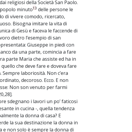
i religiosi della Società San Paolo.
13
l popolo minuto
delle persone le
 di vivere comodo, ricercato,
oso. Bisogna imitare la vita di
unica di Gesù e faceva le faccende di
avoro dietro l’esempio di san
ppresentata: Giuseppe in piedi con
 banco da una parte, comincia a fare
tra parte Maria che assiste ed ha in
è quello che deve fare e doveva fare
. Sempre laboriosità. Non c’era
 ordinato, decoroso. Ecco. E non
disse: Non son venuto per farmi
0,28].
re sdegnano i lavori un po’ faticosi
pesante in cucina -, quella tendenza
ipalmente la donna di casa? E
rde la sua destinazione la donna in
sa e non solo è sempre la donna di