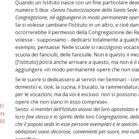
Quando un Istituto nasce con un fine particolare deve
numero 5 dice:
«Senza l’autorizzazione della Santa Sede 
Congregazione, né aggiungervi in modo permanente oper
Se si volesse cambiare l’Istituto in un altro, e cioè dand
occorrerebbe il permesso della Congregazione dei Reli
volesse - supponiamo - dedicarsi totalmente a qualc
esempio, pensasse: Nelle scuole si raccolgono vocazion
scuola dei fanciulli, delle fanciulle. Non è questo il 
[l’Istituto] potrà anche arrivare a questo, ma non è i
aggiungere «in modo permanente opere che non sia
Se le suore si dedicassero ai servizi nei Seminari - c
domestici e, cioè, la cucina, il bucato, la rammendatur
per le vocazioni, ma da voi è escluso: non si posso
opere che non siano in esso comprese».
EI
Sesto:
«I membri dell’Istituto vivono del loro apostolato e
ON
loro
fine stesso e lo spirito della loro Congregazione, de
RE
che il popolo veda in esse persone esemplari e le avvicini 
abitazioni siano decorose, convenienti per suore, ma null