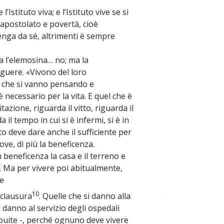
Istituto viva; e l’Istituto vive se si
, apostolato e povertà, cioè
tenga da sé, altrimenti è sempre
sa l’elemosina… no; ma la
nguere. «Vivono del loro
e che si vanno pensando e
 necessario per la vita. E quel che è
tazione, riguarda il vitto, riguarda il
a il tempo in cui si è infermi, si è in
o deve dare anche il sufficiente per
ove, di più la beneficenza.
 beneficenza la casa e il terreno e
. Ma per vivere poi abitualmente,
re
10
 clausura
. Quelle che si danno alla
~
si danno al servizio degli ospedali
ribuite -, perché ognuno deve vivere