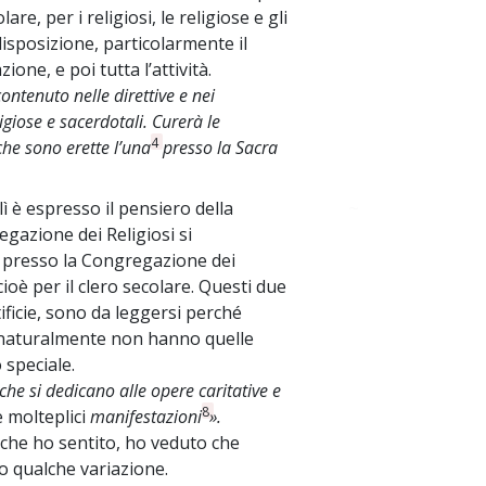
olare, per i religiosi, le religiose e gli
disposizione, particolarmente il
zione, e poi tutta l’attività.
ontenuto nelle direttive e nei
giose e sacerdotali. Curerà le
4
che sono erette l’una
presso la Sacra
 lì è espresso il pensiero della
~
egazione dei Religiosi si
 presso la Congregazione dei
ioè per il clero secolare. Questi due
ficie, sono da leggersi perché
i, naturalmente non hanno quelle
 speciale.
 che si dedicano alle opere caritative e
8
e molteplici
manifestazioni
».
che ho sentito, ho veduto che
co qualche variazione.