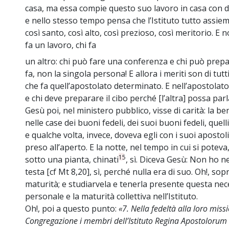
casa, ma essa compie questo suo lavoro in casa con de
e nello stesso tempo pensa che l’Istituto tutto assie
così santo, così alto, così prezioso, così meritorio. E n
fa un lavoro, chi fa
un altro: chi può fare una conferenza e chi può prepar
fa, non la singola persona! E allora i meriti son di tutti,
che fa quell’apostolato determinato. E nell’apostolato
e chi deve preparare il cibo perché [l’altra] possa parla
Gesù poi, nel ministero pubblico, visse di carità: la b
nelle case dei buoni fedeli, dei suoi buoni fedeli, que
e qualche volta, invece, doveva egli con i suoi apostoli
preso all’aperto. E la notte, nel tempo in cui si poteva
15
sotto una pianta, chinati
, sì. Diceva Gesù: Non ho 
testa [cf Mt 8,20], sì, perché nulla era di suo. Oh!, s
maturità; e studiarvela e tenerla presente questa nec
personale e la maturità collettiva nell’Istituto.
Oh!, poi a questo punto:
«7. Nella fedeltà alla loro missi
Congregazione i membri dell’Istituto Regina Apostolorum e