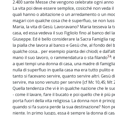
2.400 sante Messe che vengono celebrate ogni anno da
La vita poi deve essere semplice, cosicché non veda i
quali hanno o abitazione o un arredamento o un modo
magari con qualche cosa che è superfluo, se non lussu
Maria, la vita di Gesù. Lavoravano? Maria tesseva la t
casa, ed essa vedeva il suo Figliolo fino al banco del l
Giuseppe. Ed è bello considerare la Sacra Famiglia ra
la pialla che lavora al banco e Gesù che, al fondo del
qualche cosa… per esempio pianta dei chiodi; e dall’al
14
mano il suo lavoro, o rammendatura o sta filando
: 
a quei tempi una donna di casa, una madre di famiglia
nulla di superfluo in quella casa ma era tutto pulito e
tanto si facevano servire, quanto servire altri. Gesù 
servire, ma sono venuto per servire [cf Mc 10,45; Mt 2
Quella tendenza che vi è in qualche nazione che le suo
- come il lavare, fare il bucato e poi quello che è più 
porta fuori della vita religiosa. La donna non è princ
quando si fa suora perde la sua destinazione? Non pe
niente. In primo luogo, essa è sempre la donna di ca