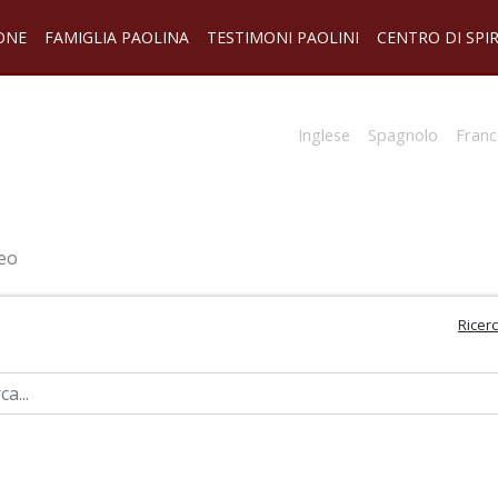
ONE
FAMIGLIA PAOLINA
TESTIMONI PAOLINI
CENTRO DI SPI
Inglese
Spagnolo
Franc
eo
Ricer