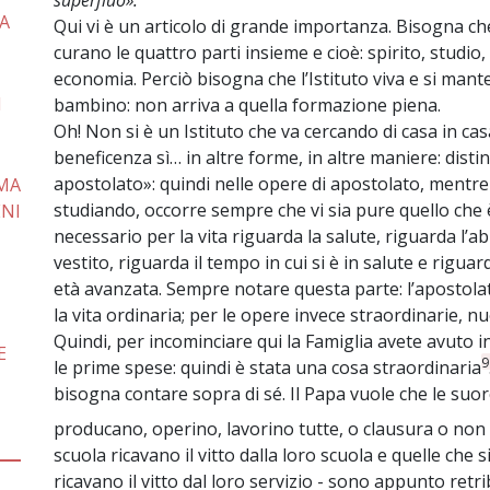
superfluo».
IA
Qui vi è un articolo di grande importanza. Bisogna che l’
curano le quattro parti insieme e cioè: spirito, studio
economia. Perciò bisogna che l’Istituto viva e si man
N
bambino: non arriva a quella formazione piena.
Oh! Non si è un Istituto che va cercando di casa in ca
beneficenza sì… in altre forme, in altre maniere: disti
apostolato»: quindi nelle opere di apostolato, mentr
OMA
studiando, occorre sempre che vi sia pure quello che è
ENI
necessario per la vita riguarda la salute, riguarda l’abi
vestito, riguarda il tempo in cui si è in salute e riguard
età avanzata. Sempre notare questa parte: l’apostolat
la vita ordinaria; per le opere invece straordinarie, nu
Quindi, per incominciare qui la Famiglia avete avuto in
E
9
le prime spese: quindi è stata una cosa straordinaria
bisogna contare sopra di sé. Il Papa vuole che le suo
producano, operino, lavorino tutte, o clausura o non
scuola ricavano il vitto dalla loro scuola e quelle che 
ricavano il vitto dal loro servizio - sono appunto ret