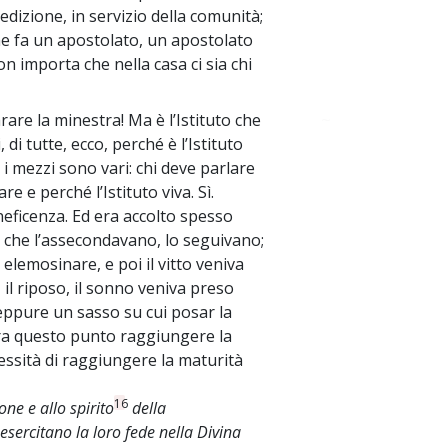
dizione, in servizio della comunità;
me fa un apostolato, un apostolato
on importa che nella casa ci sia chi
are la minestra! Ma è l’Istituto che
~
 di tutte, ecco, perché è l’Istituto
 i mezzi sono vari: chi deve parlare
re e perché l’Istituto viva. Sì.
eneficenza. Ed era accolto spesso
lli che l’assecondavano, lo seguivano;
 elemosinare, e poi il vitto veniva
, il riposo, il sonno veniva preso
neppure un sasso su cui posar la
opra questo punto raggiungere la
essità di raggiungere la maturità
16
one e allo spirito
della
sercitano la loro fede nella Divina