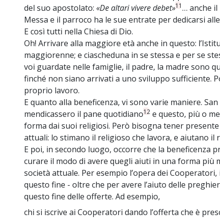
11
del suo apostolato:
«De altari vivere debet»
… anche il
Messa e il parroco ha le sue entrate per dedicarsi alle
E così tutti nella Chiesa di Dio.
Oh! Arrivare alla maggiore età anche in questo: l’Ist
maggiorenne; e ciascheduna in se stessa e per se ste
voi guardate nelle famiglie, il padre, la madre sono que
finché non siano arrivati a uno sviluppo sufficiente. 
proprio lavoro.
E quanto alla beneficenza, vi sono varie maniere. San 
12
mendicassero il pane quotidiano
e questo, più o me
forma dai suoi religiosi. Però bisogna tener present
attuali: lo stimano il religioso che lavora, e aiutano il 
E poi, in secondo luogo, occorre che la beneficenza p
curare il modo di avere quegli aiuti in una forma più
società attuale. Per esempio l’opera dei Cooperatori, i
questo fine - oltre che per avere l’aiuto delle preghie
questo fine delle offerte. Ad esempio,
chi si iscrive ai Cooperatori dando l’offerta che è prescr