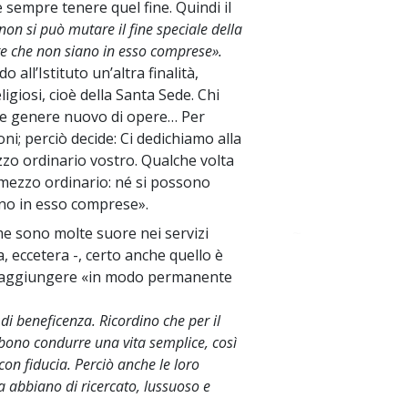
 sempre tenere quel fine. Quindi il
non si può mutare il fine speciale della
e che non siano in esso comprese».
o all’Istituto un’altra finalità,
giosi, cioè della Santa Sede. Chi
he genere nuovo di opere… Per
i; perciò decide: Ci dedichiamo alla
mezzo ordinario vostro. Qualche volta
l mezzo ordinario: né si possono
no in esso comprese».
ome sono molte suore nei servizi
~
a, eccetera -, certo anche quello è
no aggiungere «in modo permanente
 di beneficenza. Ricordino che per il
bbono condurre una vita semplice, così
con fiducia. Perciò anche le loro
a abbiano di ricercato, lussuoso e