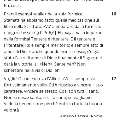
Eh, così!...
Prendi esempi <dalla> dalla <pi> formica.
16
Stamattina abbiamo fatto quella meditazione sul
libro della Scrittura: «Va' a imparare dalla formica,
o pigro che sei!» [cf. Pr 6,6]. Eh,
piger,
va' a imparar
dalla formica! Tentare e ritentare. E il tentare e
[ritentare] (
a
) è sempre meritorio: è sempre atto di
amor di Dio. E anche quando non si riesce, c'è già
stato l'atto di amor di Dio e finalmente il Signore ti
darà la vittoria, sì. <Nèh>. Sante nèh? Non
scherzare nella via di Dio, eh!
Voglio! O come diceva l'Alfieri: «Volli, sempre volli,
17
fortissimamente volli». Ed è riuscito a vincere il suo
carattere, vincere se stesso. Così son tutti i santi.
Non si nasce santo, ci si fa santi, se vogliamo.
Vi do la benedizione perché entri in tutte la buona
volontà.
Albano Laziale (Roma)