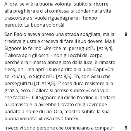
Allora, se vi è la buona volontà, subito si ricorre
alla preghiera e ci si confessa: si condanna la vita
trascorsa e si vuole riguadagnare il tempo
perduto. La buona volontà!
San Paolo aveva preso una strada sbagliata, ma la
8
credeva giusta e credeva di fare il suo dovere. Ma il
Signore lo fermò: «Perché mi perseguiti?» [At 9,4].
E allora aprì gli occhi - non gli occhi del corpo
perché era rimasto abbagliato dalla luce, è rimasto
cieco, oh - ma aprì il suo spirito alla luce. Capì: «Chi
sei /tu/ (
a
), o Signore?» [At 9,5]. Eh, son Gesù che
perseguiti tu [cf. At 9,5]. E' cosa dura resistere alla
grazia, ecco. E allora si arrese subito: «Cosa vuoi
che faccia?». E il Signore gli diede l'ordine di andare
a Damasco e là avrebbe trovato chi gli avrebbe
parlato a nome di Dio. Ora, mostrò subito la sua
buona volontà: «Cosa devo fare?».
Invece vi sono persone che cominciano a compatir
9