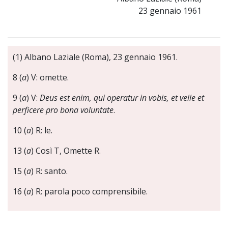
23 gennaio 1961
(1) Albano Laziale (Roma), 23 gennaio 1961.
8 (
a
) V: omette.
9 (
a
) V:
Deus est enim, qui operatur in vobis, et velle et
perficere pro bona voluntate
.
10 (
a
) R: le.
13 (
a
) Così T, Omette R.
15 (
a
) R: santo.
16 (
a
) R: parola poco comprensibile.