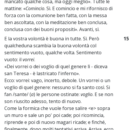
mancato qualche cosa, ma oggi meglio». Tutte le
mattine: «
Comincio
. Sì. E comincio e mi rifornisco di
forza con la comunione ben fatta, con la messa
ben ascoltata, con la meditazione ben conclusa,
conclusa con dei buoni propositi». Avanti, sì.
E la vostra volontà è buona in tutte. Sì. Però
15
qualcheduna scambia la buona volontà col
sentimento vuoto, qualche volta. Sentimento
vuoto: il
vorrei
.
«Dei vorrei o dei voglio di quel genere lì - diceva
san Teresa - è lastricato l'inferno».
Ecco: vorrei: vago, incerto, debole. Un vorrei o un
voglio di quel genere: nessuno si fa santo così. Si
fan /sante/ (
a
) le persone ostinate:
voglio
. E se non
son riuscito adesso, tento di nuovo.
Come la formica che vuole forse salire <e> sopra
un muro e sale un po' poi cade; poi ricomincia,
riprende e poi di nuovo magari ricade; e finché,
finalmente, dopo molti tentativi arriva. Arriva, ecco.