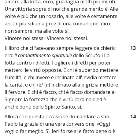
amore alla lotta, ecco, guadagna molti più meriti.
Una vittoria sopra di noi che grande merito è! Alle
volte è più che un rosario, alle volte è certamente
ancor più <di una pre> di una comunione, dico:
non sempre, ma alle volte sì.
Vincere noi stessi! Vincere noi stessi.
Il libro che ci facevano sempre leggere da chierici
13
era:
Il combattimento spirituale
dello Scrufoli La
lotta contro i difetti. Togliere i difetti per poter
metterci le virtù opposte. E chi è superbo mettere
l'umiltà, e chi invece è inclinato all'invidia mettere
la carità, e chi /è/ (
a
) inclinato alla pigrizia mettere
il fervore. E chi è fiacco, chi è fiacco domandare al
Signore la fortezza che è virtù cardinale ed è
anche dono dello Spirito Santo, sì.
Allora con questa occasione domandare a san
14
Paolo la grazia di una vera conversione. «Oggi
voglio far meglio. Sì. Ieri forse si è fatto bene o è