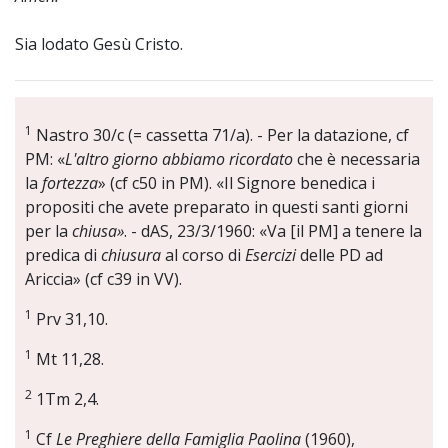
Sia lodato Gesù Cristo.
1
Nastro 30/c (= cassetta 71/a). - Per la datazione, cf
PM: «
L'altro giorno abbiamo ricordato
che è necessaria
la
fortezza
» (cf c50 in PM). «Il Signore benedica i
propositi che avete preparato in questi santi giorni
per la
chiusa»
. - dAS, 23/3/1960: «Va [il PM] a tenere la
predica di
chiusura
al corso di
Esercizi
delle PD ad
Ariccia» (cf c39 in VV).
1
Prv 31,10.
1
Mt 11,28.
2
1Tm 2,4.
1
Cf
Le Preghiere della Famiglia Paolina
(1960),