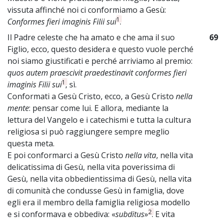
vissuta affinché noi ci conformiamo a Gesù:
1
Conformes fieri imaginis Filii sui
.
Il Padre celeste che ha amato e che ama il suo
69
Figlio, ecco, questo desidera e questo vuole perché
noi siamo giustificati e perché arriviamo al premio:
quos autem praescivit praedestinavit conformes fieri
1
imaginis Filii sui
, sì.
Conformati a Gesù Cristo, ecco, a Gesù Cristo
nella
mente
: pensar come lui. E allora, mediante la
lettura del Vangelo e i catechismi e tutta la cultura
religiosa si può raggiungere sempre meglio
questa meta.
E poi conformarci a Gesù Cristo
nella vita
, nella vita
delicatissima di Gesù, nella vita poverissima di
Gesù, nella vita obbedientissima di Gesù, nella vita
di comunità che condusse Gesù in famiglia, dove
egli era il membro della famiglia religiosa modello
2
e si conformava e obbediva: «
subditus
»
. E vita