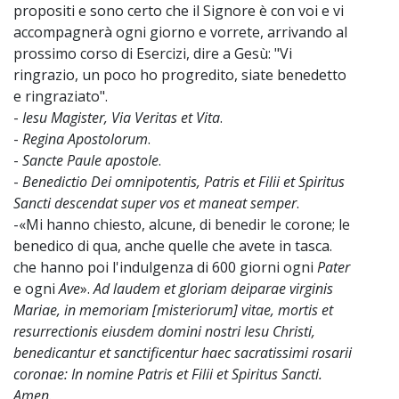
propositi e sono certo che il Signore è con voi e vi
accompagnerà ogni giorno e vorrete, arrivando al
prossimo corso di Esercizi, dire a Gesù: "Vi
ringrazio, un poco ho progredito, siate benedetto
e ringraziato".
-
Iesu Magister, Via Veritas et Vita
.
-
Regina Apostolorum
.
-
Sancte Paule apostole
.
-
Benedictio Dei omnipotentis, Patris et Filii et Spiritus
Sancti descendat super vos et maneat semper
.
-«Mi hanno chiesto, alcune, di benedir le corone; le
benedico di qua, anche quelle che avete in tasca.
che hanno poi l'indulgenza di 600 giorni ogni
Pater
e ogni
Ave
».
Ad laudem et gloriam deiparae virginis
Mariae, in memoriam [misteriorum] vitae, mortis et
resurrectionis eiusdem domini nostri Iesu Christi,
benedicantur et sanctificentur haec sacratissimi rosarii
coronae: In nomine Patris et Filii et Spiritus Sancti.
Amen.