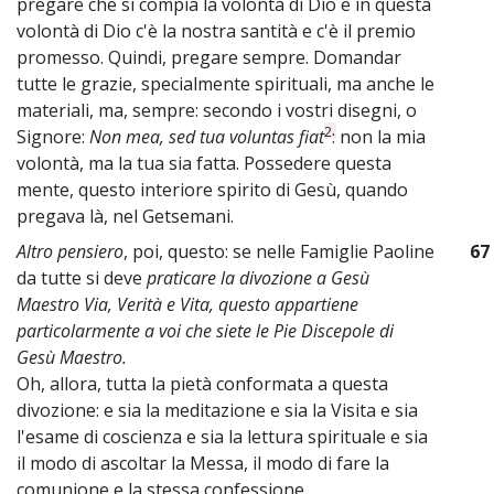
pregare che si compia la volontà di Dio e in questa
volontà di Dio c'è la nostra santità e c'è il premio
promesso. Quindi, pregare sempre. Domandar
tutte le grazie, specialmente spirituali, ma anche le
materiali, ma, sempre: secondo i vostri disegni, o
2
Signore:
Non mea, sed tua voluntas fiat
: non la mia
volontà, ma la tua sia fatta. Possedere questa
mente, questo interiore spirito di Gesù, quando
pregava là, nel Getsemani.
Altro pensiero
, poi, questo: se nelle Famiglie Paoline
67
da tutte si deve
praticare la divozione a Gesù
Maestro Via, Verità e Vita, questo appartiene
particolarmente a voi che siete le Pie Discepole di
Gesù Maestro.
Oh, allora, tutta la pietà conformata a questa
divozione: e sia la meditazione e sia la Visita e sia
l'esame di coscienza e sia la lettura spirituale e sia
il modo di ascoltar la Messa, il modo di fare la
comunione e la stessa confessione.