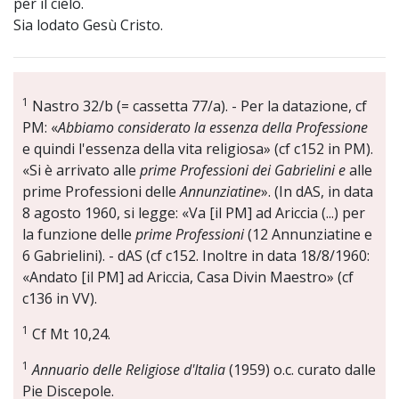
per il cielo.
Sia lodato Gesù Cristo.
1
Nastro 32/b (= cassetta 77/a). - Per la datazione, cf
PM: «
Abbiamo considerato la essenza della Professione
e quindi l'essenza della vita religiosa» (cf c152 in PM).
«Si è arrivato alle
prime Professioni dei Gabrielini e
alle
prime Professioni delle
Annunziatine
». (In dAS, in data
8 agosto 1960, si legge: «Va [il PM] ad Ariccia (...) per
la funzione delle
prime Professioni
(12 Annunziatine e
6 Gabrielini). - dAS (cf c152. Inoltre in data 18/8/1960:
«Andato [il PM] ad Ariccia, Casa Divin Maestro» (cf
c136 in VV).
1
Cf Mt 10,24.
1
Annuario delle Religiose d'Italia
(1959) o.c. curato dalle
Pie Discepole.