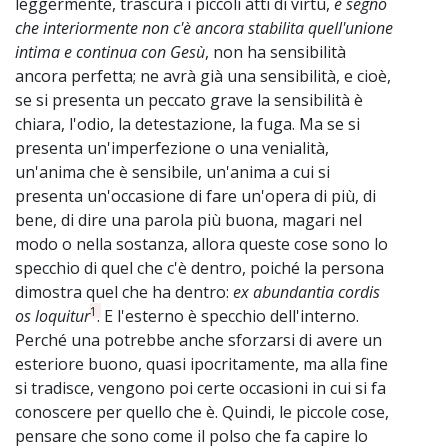
leggermente, trascura i piccoli atti di virtù,
è segno
che interiormente non c'è ancora stabilita quell'unione
intima e continua con Gesù
, non ha sensibilità
ancora perfetta; ne avrà già una sensibilità, e cioè,
se si presenta un peccato grave la sensibilità è
chiara, l'odio, la detestazione, la fuga. Ma se si
presenta un'imperfezione o una venialità,
un'anima che è sensibile, un'anima a cui si
presenta un'occasione di fare un'opera di più, di
bene, di dire una parola più buona, magari nel
modo o nella sostanza, allora queste cose sono lo
specchio di quel che c'è dentro, poiché la persona
dimostra quel che ha dentro:
ex abundantia cordis
1
os loquitur
. E l'esterno è specchio dell'interno.
Perché una potrebbe anche sforzarsi di avere un
esteriore buono, quasi ipocritamente, ma alla fine
si tradisce, vengono poi certe occasioni in cui si fa
conoscere per quello che è. Quindi, le piccole cose,
pensare che sono come il polso che fa capire lo