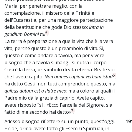
Maria, per penetrare meglio, con la
contemplazione, il mistero della Trinità e
dell'Eucarestia, per una maggiore partecipazione
della beatitudine che gode Dio stesso:
Intra in
5
gaudium Domini tui
.
La terra è preparazione a quella vita che è la vera
vita, perché questo è un preambolo di vita. Sì,
questo è come andare a tavola, ma per vivere
bisogna che a tavola si mangi, si nutra il corpo.
Così è la terra, preambolo di vita eterna. Beate voi
6
che l'avete capito.
Non omnes capiunt verbum istud
,
ha detto Gesù, non tutti comprendono questo, ma
quibus datum est a Patre meo
: ma a coloro ai quali il
Padre mio dà la grazia di capirlo. Avete capito,
avete risposto "sì". «Ecco l'ancella del Signore, sia
7
fatto di me secondo hai detto»
.
Adesso bisogna riflettere su un punto, quest'oggi.
19
E cioè, ormai avete fatto gli Esercizi Spirituali, in