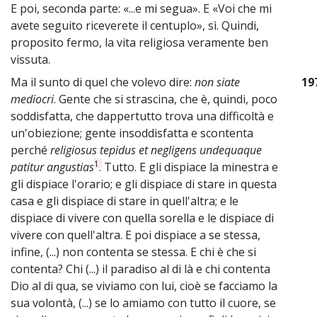
E poi, seconda parte: «...e mi segua». E «Voi che mi
avete seguito riceverete il centuplo», sì. Quindi,
proposito fermo, la vita religiosa veramente ben
vissuta.
Ma il sunto di quel che volevo dire:
non siate
19
mediocri
. Gente che si strascina, che è, quindi, poco
soddisfatta, che dappertutto trova una difficoltà e
un'obiezione; gente insoddisfatta e scontenta
perché
religiosus tepidus et negligens undequaque
1
patitur angustias
. Tutto. E gli dispiace la minestra e
gli dispiace l'orario; e gli dispiace di stare in questa
casa e gli dispiace di stare in quell'altra; e le
dispiace di vivere con quella sorella e le dispiace di
vivere con quell'altra. E poi dispiace a se stessa,
infine, (...) non contenta se stessa. E chi è che si
contenta? Chi (...) il paradiso al di là e chi contenta
Dio al di qua, se viviamo con lui, cioè se facciamo la
sua volontà, (...) se lo amiamo con tutto il cuore, se