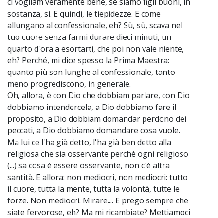
ci vogliam veramente bene, se siamo figli buoni, in
sostanza, sì. E quindi, le tiepidezze. E come
allungano al confessionale, eh? Sù, sù, scava nel
tuo cuore senza farmi durare dieci minuti, un
quarto d'ora a esortarti, che poi non vale niente,
eh? Perché, mi dice spesso la Prima Maestra:
quanto più son lunghe al confessionale, tanto
meno progrediscono, in generale.
Oh, allora, è con Dio che dobbiam parlare, con Dio
dobbiamo intendercela, a Dio dobbiamo fare il
proposito, a Dio dobbiam domandar perdono dei
peccati, a Dio dobbiamo domandare cosa vuole.
Ma lui ce l'ha già detto, l'ha già ben detto alla
religiosa che sia osservante perché ogni religioso
(...) sa cosa è essere osservante, non c'è altra
santità. E allora: non mediocri, non mediocri: tutto
il cuore, tutta la mente, tutta la volontà, tutte le
forze. Non mediocri. Mirare.... E prego sempre che
siate fervorose, eh? Ma mi ricambiate? Mettiamoci