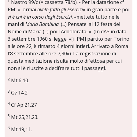
1
Nastro 99/c (= cassetta 78/b). - Per la datazione cf
PM: «...ormai
avete fatto gli Esercizi
» in gran parte e poi
vi è chi è in corso degli Esercizi
. «mettete tutto nelle
mani di
Maria Bambina
. (...) Pensate: al 12 festa del
Nome di Maria (...) poi l'Addolorata...». (In dAS in data
3 settembre 1960 si legge: «[il PM] partito per Torino
alle ore 22; è rimasto 4 giorni intieri. Arrivato a Roma
l'8 settembre alle ore 7,30»). La registrazione di
questa meditazione risulta molto difettosa per cui
non si è riuscite a decifrare tutti i passaggi.
2
Mt 6,10.
3
Gv 14,2.
4
Cf Ap 21,27.
5
Mt 25,21.23.
6
Mt 19,11.