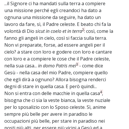
...il Signore ci ha mandati sulla terra a compiere
una missione perché egli creandoci ha dato a
ognuna una missione da seguire, ha dato un
lavoro da fare, sì, il Padre celeste. E beato chi fa la
2
volontà di Dio
sicut in coelo et in terra
: così, come la
fanno gli angeli in cielo, così si faccia sulla terra.
Non vi preparate, forse, ad essere angeli per il
cielo? a stare con loro e godere con loro e cantare
con loro e a compiere le cose che il Padre celeste,
3
nella sua casa...
in domo Patris mei
- come dice
Gesù - nella casa del mio Padre, compiere quello
che egli dirà a ognuno? Allora bisogna renderci
degni di stare in quella casa. E però quindi...
4
Non si entra con delle macchie in quella casa
,
bisogna che ci sia la veste bianca, la veste nuziale
per lo sposalizio con lo Sposo celeste. Sì, anime
sempre più belle per avere in paradiso le
occupazioni più belle, per stare in paradiso nei
posti più alti, per essere più vicini a Gesù ed a