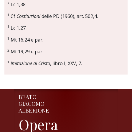
7
Lc 1,38.
1
Cf
Costituzioni
delle PD (1960), art. 502,4.
1
Lc 1,27.
1
Mt 16,24 e par.
2
Mt 19,29 e par.
1
Imitazione di Cristo
, libro I, XXV, 7.
BEATO
GIACOMO
ALBERIONE
Opera