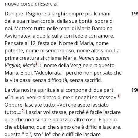
nuovo corso di Esercizi.
Dunque il Signore allarghi sempre più le mani
19
della sua misericordia, della sua bontà, sopra di
noi. Mettete tutto nelle mani di Maria Bambina.
Avvicinatevi a quella culla con fede e con amore.
Pensate al 12, festa del Nome di Maria, nome
potente, nome misericordioso, nome altissimo. La
prima creatura si chiama Maria.
Nomen autem
1
Virginis, Maria
, il nome della Vergine era questo:
Maria. E poi, "Addolorata", perché non pensate che
la vita passi senza difficoltà, senza sacrifici.
La vita nostra spirituale si compone di due parti:
19
1
«Chi vuol venire dietro di me rinneghi se stesso»
.
Oppure: lasciate tutto: «Voi che avete lasciato
2
tutto...»
. Lasciar voi stesse, perché è facile lasciare
quel che non si ha: e palazzi o altre cose. È quello
che abbiamo, quel che siamo che è difficile lasciare,
questo ''io'', sto ''io'' che è difficile lasciare.