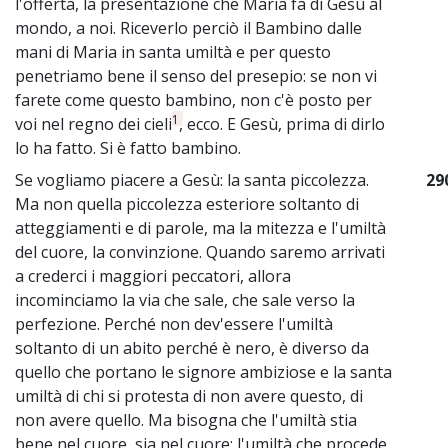
l'offerta, la presentazione che Maria fa di Gesù al
mondo, a noi. Riceverlo perciò il Bambino dalle
mani di Maria in santa umiltà e per questo
penetriamo bene il senso del presepio: se non vi
farete come questo bambino, non c'è posto per
1
voi nel regno dei cieli
, ecco. E Gesù, prima di dirlo
lo ha fatto. Si è fatto bambino.
Se vogliamo piacere a Gesù: la santa piccolezza.
29
Ma non quella piccolezza esteriore soltanto di
atteggiamenti e di parole, ma la mitezza e l'umiltà
del cuore, la convinzione. Quando saremo arrivati
a crederci i maggiori peccatori, allora
incominciamo la via che sale, che sale verso la
perfezione. Perché non dev'essere l'umiltà
soltanto di un abito perché è nero, è diverso da
quello che portano le signore ambiziose e la santa
umiltà di chi si protesta di non avere questo, di
non avere quello. Ma bisogna che l'umiltà stia
bene nel cuore, sia nel cuore; l'umiltà che procede