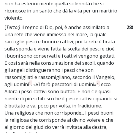
non ha esteriormente quella solennità che si
riconosce in un santo che dà la vita per un martirio
violento.
[
Terzo:]
il regno di Dio, poi, è anche assimilato a
28
una rete che viene immessa nel mare, la quale
raccoglie pesci e buoni e cattivi; poi la rete è tirata
sulla sponda e viene fatta la scelta dei pesci e cioè:
i buoni sono conservati e i cattivi vengono gettati.
E così sarà nella consumazione dei secoli, quando
gli angeli distingueranno i pesci che son
rassomigliati e rassomigliano, secondo il Vangelo,
1
2
agli uomini
. «Vi farò pescatori di uomini»
, ecco.
Allora i pesci cattivi sono buttati. E non c'è quasi
niente di più schifoso che il pesce cattivo quando si
è buttato e va, poco per volta, in fradiciume.
Una religiosa che non corrisponde... I pesci buoni,
la religiosa che corrisponde al divino volere e che
al giorno del giudizio verrà invitata alla destra,