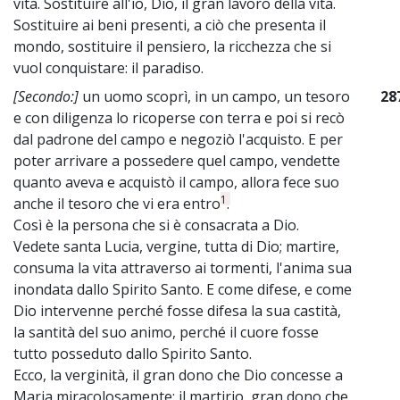
vita. Sostituire all'io, Dio, il gran lavoro della vita.
Sostituire ai beni presenti, a ciò che presenta il
mondo, sostituire il pensiero, la ricchezza che si
vuol conquistare: il paradiso.
[Secondo:]
un uomo scoprì, in un campo, un tesoro
28
e con diligenza lo ricoperse con terra e poi si recò
dal padrone del campo e negoziò l'acquisto. E per
poter arrivare a possedere quel campo, vendette
quanto aveva e acquistò il campo, allora fece suo
1
anche il tesoro che vi era entro
.
Così è la persona che si è consacrata a Dio.
Vedete santa Lucia, vergine, tutta di Dio; martire,
consuma la vita attraverso ai tormenti, l'anima sua
inondata dallo Spirito Santo. E come difese, e come
Dio intervenne perché fosse difesa la sua castità,
la santità del suo animo, perché il cuore fosse
tutto posseduto dallo Spirito Santo.
Ecco, la verginità, il gran dono che Dio concesse a
Maria miracolosamente; il martirio, gran dono che