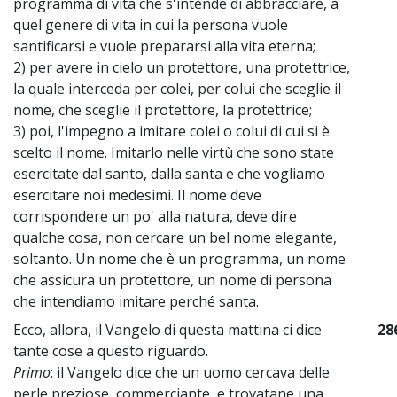
programma di vita che s'intende di abbracciare, a
quel genere di vita in cui la persona vuole
santificarsi e vuole prepararsi alla vita eterna;
2) per avere in cielo un protettore, una protettrice,
la quale interceda per colei, per colui che sceglie il
nome, che sceglie il protettore, la protettrice;
3) poi, l'impegno a imitare colei o colui di cui si è
scelto il nome. Imitarlo nelle virtù che sono state
esercitate dal santo, dalla santa e che vogliamo
esercitare noi medesimi. Il nome deve
corrispondere un po' alla natura, deve dire
qualche cosa, non cercare un bel nome elegante,
soltanto. Un nome che è un programma, un nome
che assicura un protettore, un nome di persona
che intendiamo imitare perché santa.
Ecco, allora, il Vangelo di questa mattina ci dice
28
tante cose a questo riguardo.
Primo
: il Vangelo dice che un uomo cercava delle
perle preziose, commerciante, e trovatane una