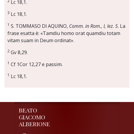
2
Lc 18,1.
3
Lc 18,1.
1
S. TOMMASO Dl AQUlNO,
Comm. in Rom., I, lez. 5
. La
frase esatta è: «Tamdiu homo orat quamdiu totam
vitam suam in Deum ordinat».
2
Gv 8,29.
1
Cf 1Cor 12,27 e passim.
1
Lc 18,1.
BEATO
GIACOMO
ALBERIONE