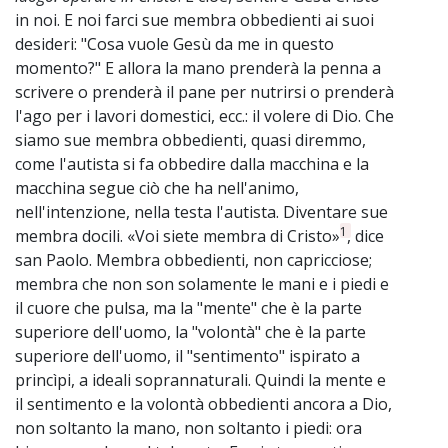
in noi. E noi farci sue membra obbedienti ai suoi
desideri: "Cosa vuole Gesù da me in questo
momento?" E allora la mano prenderà la penna a
scrivere o prenderà il pane per nutrirsi o prenderà
l'ago per i lavori domestici, ecc.: il volere di Dio. Che
siamo sue membra obbedienti, quasi diremmo,
come l'autista si fa obbedire dalla macchina e la
macchina segue ciò che ha nell'animo,
nell'intenzione, nella testa l'autista. Diventare sue
1
membra docili. «Voi siete membra di Cristo»
, dice
san Paolo. Membra obbedienti, non capricciose;
membra che non son solamente le mani e i piedi e
il cuore che pulsa, ma la "mente" che è la parte
superiore dell'uomo, la "volontà" che è la parte
superiore dell'uomo, il "sentimento" ispirato a
princìpi, a ideali soprannaturali. Quindi la mente e
il sentimento e la volontà obbedienti ancora a Dio,
non soltanto la mano, non soltanto i piedi: ora