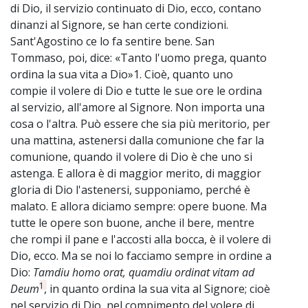
di Dio, il servizio continuato di Dio, ecco, contano
dinanzi al Signore, se han certe condizioni.
Sant'Agostino ce lo fa sentire bene. San
Tommaso, poi, dice: «Tanto l'uomo prega, quanto
ordina la sua vita a Dio»1. Cioè, quanto uno
compie il volere di Dio e tutte le sue ore le ordina
al servizio, all'amore al Signore. Non importa una
cosa o l'altra. Può essere che sia più meritorio, per
una mattina, astenersi dalla comunione che far la
comunione, quando il volere di Dio è che uno si
astenga. E allora è di maggior merito, di maggior
gloria di Dio l'astenersi, supponiamo, perché è
malato. E allora diciamo sempre: opere buone. Ma
tutte le opere son buone, anche il bere, mentre
che rompi il pane e l'accosti alla bocca, è il volere di
Dio, ecco. Ma se noi lo facciamo sempre in ordine a
Dio:
Tamdiu homo orat, quamdiu ordinat vitam ad
1
Deum
, in quanto ordina la sua vita al Signore; cioè
nel servizio di Dio, nel compimento del volere di