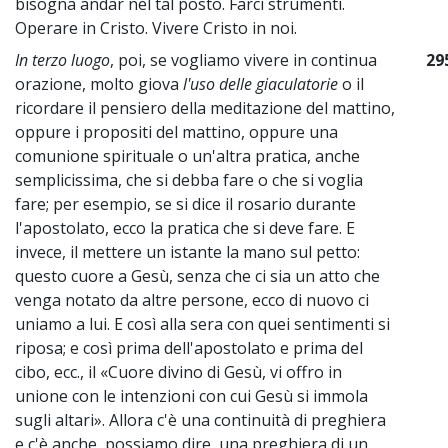
bisogna andar nel tal posto. Farci strumenti.
Operare in Cristo. Vivere Cristo in noi.
In terzo luogo
, poi, se vogliamo vivere in continua
29
orazione, molto giova
l'uso delle giaculatorie
o il
ricordare il pensiero della meditazione del mattino,
oppure i propositi del mattino, oppure una
comunione spirituale o un'altra pratica, anche
semplicissima, che si debba fare o che si voglia
fare; per esempio, se si dice il rosario durante
l'apostolato, ecco la pratica che si deve fare. E
invece, il mettere un istante la mano sul petto:
questo cuore a Gesù, senza che ci sia un atto che
venga notato da altre persone, ecco di nuovo ci
uniamo a lui. E così alla sera con quei sentimenti si
riposa; e così prima dell'apostolato e prima del
cibo, ecc., il «Cuore divino di Gesù, vi offro in
unione con le intenzioni con cui Gesù si immola
sugli altari». Allora c'è una continuità di preghiera
e c'è anche, possiamo dire, una preghiera di un