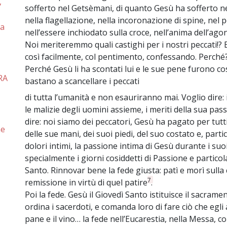
,
sofferto nel Getsèmani, di quanto Gesù ha sofferto ne
nella flagellazione, nella incoronazione di spine, nel p
ia
nell’essere inchiodato sulla croce, nell’anima dell’ago
Noi meriteremmo quali castighi per i nostri peccati!?
così facilmente, col pentimento, confessando. Perché
Perché Gesù li ha scontati lui e le sue pene furono co
RA
bastano a scancellare i peccati
di tutta l’umanità e non esauriranno mai. Voglio dire:
le malizie degli uomini assieme, i meriti della sua p
dire: noi siamo dei peccatori, Gesù ha pagato per tutti
ne
delle sue mani, dei suoi piedi, del suo costato e, parti
dolori intimi, la passione intima di Gesù durante i su
specialmente i giorni cosiddetti di Passione e particol
Santo. Rinnovar bene la fede giusta: patì e morì sulla
7
remissione in virtù di quel patire
.
Poi la fede. Gesù il Giovedì Santo istituisce il sacramen
ordina i sacerdoti, e comanda loro di fare ciò che egli 
pane e il vino… la fede nell’Eucarestia, nella Messa, 