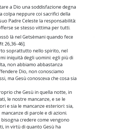
tare a Dio una soddisfazione degna
 colpa neppure coi sacrifici della
l suo Padre Celeste la responsabilità:
fferse se stesso vittima per tutti.
ddossò là nel Getsèmani quando fece
~
t 26,36-46].
o soprattutto nello spirito, nel
i iniquità degli uomini: egli più di
volta, non abbiamo abbastanza
offendere Dio, non conosciamo
ssi, ma Gesù conosceva che cosa sia
prio che Gesù in quella notte, in
ati, le nostre mancanze, e se le
ri e sia le mancanze esteriori: sia,
 mancanze di parole e di azioni.
a bisogna credere come vengono
ti, in virtù di quanto Gesù ha