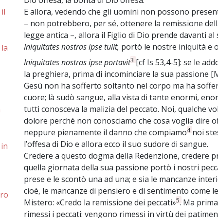
Dio offesa, la bontà di Dio offesa.
il
E allora, vedendo che gli uomini non possono presen
– non potrebbero, per sé, ottenere la remissione della
legge antica –, allora il Figlio di Dio prende davanti a
Iniquitates nostras ipse tulit,
portò le nostre iniquità e o
la
3
Iniquitates nostras ipse portavit
[cf Is 53,4-5]: se le a
la preghiera, prima di incominciare la sua passione [M
Gesù non ha sofferto soltanto nel corpo ma ha soffert
cuore; là sudò sangue, alla vista di tante enormi, enorm
tutti conosceva la malizia del peccato. Noi, qualche 
m
dolore perché non conosciamo che cosa voglia dire 
4
neppure pienamente il danno che compiamo
noi ste
l’offesa di Dio e allora ecco il suo sudore di sangue.
 in
Credere a questo dogma della Redenzione, credere pro
quella giornata della sua passione portò i nostri pecc
prese e le scontò una ad una; e sia le mancanze interio
cioè, le mancanze di pensiero e di sentimento come le
oro
5
Mistero: «Credo la remissione dei peccati»
. Ma prim
rimessi i peccati: vengono rimessi in virtù dei patimen