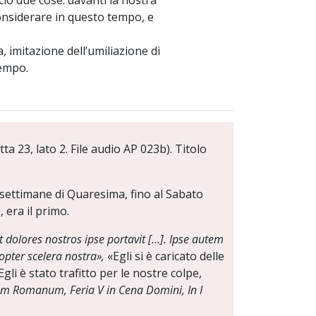
ciò due cose: davanti la nostra
nsiderare in questo tempo, e
, imitazione dell’umiliazione di
tempo.
a 23, lato 2. File audio AP 023b). Titolo
settimane di Quaresima, fino al Sabato
 era il primo.
t dolores nostros ipse portavit […]. Ipse autem
ropter scelera nostra»,
«Egli si è caricato delle
Egli è stato trafitto per le nostre colpe,
um Romanum, Feria V in Cena Domini, In I