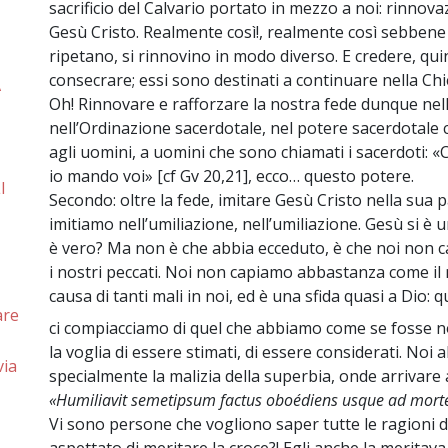
sacrificio del Calvario portato in mezzo a noi: rinnov
Gesù Cristo. Realmente così!, realmente così sebbene 
ripetano, si rinnovino in modo diverso. E credere, quin
consecrare; essi sono destinati a continuare nella Chi
À
Oh! Rinnovare e rafforzare la nostra fede dunque nell
nell’Ordinazione sacerdotale, nel potere sacerdotale 
agli uomini, a uomini che sono chiamati i sacerdoti: 
io mando voi» [cf Gv 20,21], ecco… questo potere.
I
Secondo: oltre la fede, imitare Gesù Cristo nella sua 
imitiamo nell’umiliazione, nell’umiliazione. Gesù si è u
è vero? Ma non è che abbia ecceduto, è che noi non
i nostri peccati. Noi non capiamo abbastanza come il 
causa di tanti mali in noi, ed è una sfida quasi a Dio:
are
ci compiacciamo di quel che abbiamo come se fosse n
la voglia di essere stimati, di essere considerati. Noi
ia
specialmente la malizia della superbia, onde arrivare a
«Humiliavit semetipsum factus oboédiens usque ad mor
Vi sono persone che vogliono saper tutte le ragioni d