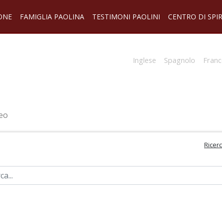
ONE
FAMIGLIA PAOLINA
TESTIMONI PAOLINI
CENTRO DI SPI
Inglese
Spagnolo
Franc
eo
Ricer