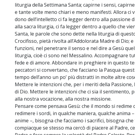
liturgia della Settimana Santa; capirne i sensi, capirne 
e tante volte meno chiari e meno manifesti. Allora ci vuo
dono dell’intelletto ci fa legger dentro alla passione d
alla sacra liturgia, ci fa legger dentro a quello che v
Santa, le parole che sono dette nella liturgia di questo
Crocifisso, pietà rivolta all’Addolorata Madre di Dio; 
funzioni, nel penetrare il senso e nel dire a Gesù quell
liturgia, cioè ci sono nel Messalino. Accompagnare tu
fede e di amore. Abbondare in preghiere in questo tem
peccatori si convertano, che facciano la Pasqua questi
tempo dell’anno un po’ più distratti in molte altre cos
Mettere le intenzioni che, per i meriti della Passione,
di Dio. Mettere le intenzioni che ci sia il sentimento, 
alla nostra vocazione, alla nostra missione.
Pensare come pensava Gesù: che il mondo si redime co
redimere i sordi, in qualche maniera, qualche anima – 
anime –, bisogna che facciamo i sacrifici, bisogna che 
compiacque se stesso ma cercò di piacere al Padre, cer