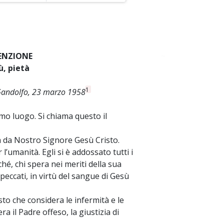
DENZIONE
~
ù, pietà
1
 Gandolfo, 23 marzo 1958
mo luogo. Si chiama questo il
a da Nostro Signore Gesù Cristo.
’umanità. Egli si è addossato tutti i
ché, chi spera nei meriti della sua
eccati, in virtù del sangue di Gesù
o che considera le infermità e le
a il Padre offeso, la giustizia di