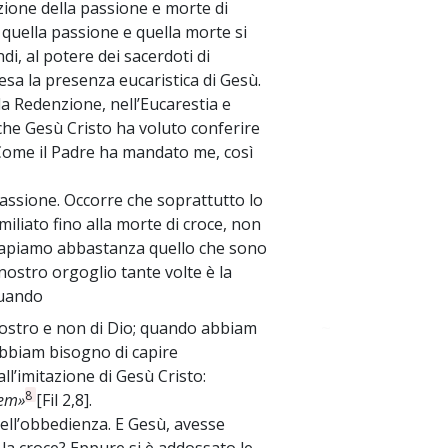
azione della passione e morte di
quella passione e quella morte si
di, al potere dei sacerdoti di
esa la presenza eucaristica di Gesù.
a Redenzione, nell’Eucarestia e
che Gesù Cristo ha voluto conferire
«Come il Padre ha mandato me, così
passione. Occorre che soprattutto lo
miliato fino alla morte di croce, non
 capiamo abbastanza quello che sono
nostro orgoglio tante volte è la
 quando
ostro e non di Dio; quando abbiam
~
 abbiam bisogno di capire
ll’imitazione di Gesù Cristo:
8
tem»
[Fil 2,8].
ell’obbedienza. E Gesù, avesse