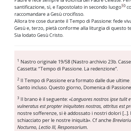
Padre e fece sempre la volontà del Padre Celeste. Per
10
santificazione, sì, e l’apostolato in secondo luogo
co
raccomandare a Gesù crocifisso.
Allora tre cose durante il Tempo di Passione: fede viva
Gesù e, terzo, pietà conforme alla liturgia di questo 
Sia lodato Gesù Cristo.
1
Nastro originale 19/58 (Nastro archivio 23b. Cassett
Cassetta: “Tempo di Passione. La redenzione”.
2
Il Tempo di Passione era formato dalle due ultime 
Santo incluso. Questo giorno, Domenica di Passione,
3
Il brano è il seguente:
«Languores nostros ipse tulit e
vulneratus est propter iniquitates nostras, attritus est p
nostre sofferenze, si è addossato i nostri dolori [...]. 
schiacciato per le nostre iniquità». Cf anche
Breviari
Nocturno, Lectio III, Responsorium.