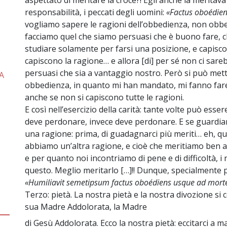
aspettato di meritare la croce?! Egli anche la meritava
responsabilità, i peccati degli uomini:
«Factus oboédie
vogliamo sapere le ragioni dell’obbedienza, non obb
facciamo quel che siamo persuasi che è buono fare, c
studiare solamente per farsi una posizione, e capisco
e
capiscono la ragione… e allora [di] per sé non ci sareb
persuasi che sia a vantaggio nostro. Però si può mette
A
obbedienza, in quanto mi han mandato, mi fanno fare
anche se non si capiscono tutte le ragioni.
E così nell’esercizio della carità: tante volte può esse
deve perdonare, invece deve perdonare. E se guardi
una ragione: prima, di guadagnarci più meriti… eh, qu
abbiamo un’altra ragione, e cioè che meritiamo ben al
e per quanto noi incontriamo di pene e di difficoltà, i
questo. Meglio meritarlo […]!! Dunque, specialmente p
«Humiliavit semetipsum factus oboédiens usque ad mor
Terzo: pietà. La nostra pietà e la nostra divozione si 
sua Madre Addolorata, la Madre
di Gesù Addolorata. Ecco la nostra pietà: eccitarci a 