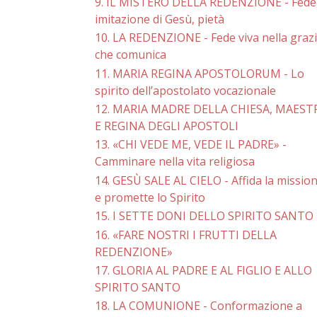
9. IL MISTERO DELLA REDENZIONE - Fede
imitazione di Gesù, pietà
10. LA REDENZIONE - Fede viva nella graz
che comunica
11. MARIA REGINA APOSTOLORUM - Lo
spirito dell’apostolato vocazionale
12. MARIA MADRE DELLA CHIESA, MAEST
E REGINA DEGLI APOSTOLI
13. «CHI VEDE ME, VEDE IL PADRE» -
Camminare nella vita religiosa
14. GESÙ SALE AL CIELO - Affida la missio
e promette lo Spirito
15. I SETTE DONI DELLO SPIRITO SANTO
16. «FARE NOSTRI I FRUTTI DELLA
REDENZIONE»
17. GLORIA AL PADRE E AL FIGLIO E ALLO
SPIRITO SANTO
18. LA COMUNIONE - Conformazione a