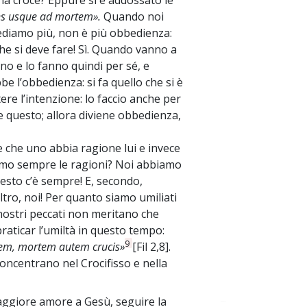
 la croce? Eppure si è addossato le
ns usque ad mortem».
Quando noi
ediamo più, non è più obbedienza:
he si deve fare! Sì. Quando vanno a
no e lo fanno quindi per sé, e
be l’obbedienza: si fa quello che si è
re l’intenzione: lo faccio anche per
 questo; allora diviene obbedienza,
re che uno abbia ragione lui e invece
amo sempre le ragioni? Noi abbiamo
esto c’è sempre! E, secondo,
tro, noi! Per quanto siamo umiliati
 nostri peccati non meritano che
raticar l’umiltà in questo tempo:
9
tem, mortem autem crucis»
[Fil 2,8].
concentrano nel Crocifisso e nella
maggiore amore a Gesù, seguire la
~