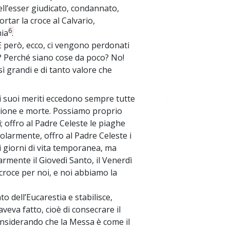
ll’esser giudicato, condannato,
ortar la croce al Calvario,
6
nia
.
 E però, ecco, ci vengono perdonati
? Perché siano cose da poco? No!
sì grandi e di tanto valore che
 i suoi meriti eccedono sempre tutte
~
assione e morte. Possiamo proprio
; offro al Padre Celeste le piaghe
colarmente, offro al Padre Celeste i
oi giorni di vita temporanea, ma
armente il Giovedì Santo, il Venerdì
 croce per noi, e noi abbiamo la
to dell’Eucarestia e stabilisce,
aveva fatto, cioè di consecrare il
considerando che la Messa è come il